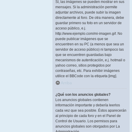
Sí, las imágenes se pueden mostrar en sus
mensajes. Si la administración permite
adjuntar archivos, puede subir la imagen
directamente al foro. De otra manera, debe
guardar primero su foto en un servidor de
acceso público, e.j.
http://www.ejemplo.com/mi-imagen.gif. No
puede publicar imágenes que se
encuentren en su PC (a menos que sea un
servidor de acceso público) ni tampoco las
que se encuentren guardadas bajo
mecanismos de autenticación, e.j. hotmail o
yahoo correo, sitios protegidos por
contraseñas, etc. Para exhibir imágenes
utilice el BBCode con la etiqueta [img].
Arriba
¿Qué son los anuncios globales?
Los anuncios globales contienen
información importante y debería leerlos
cada vez que sea posible. Éstos aparecerán
al principio de cada foro y en el Panel de
Control de Usuario. Los permisos para
anuncios globales son otorgados por La
Administración.