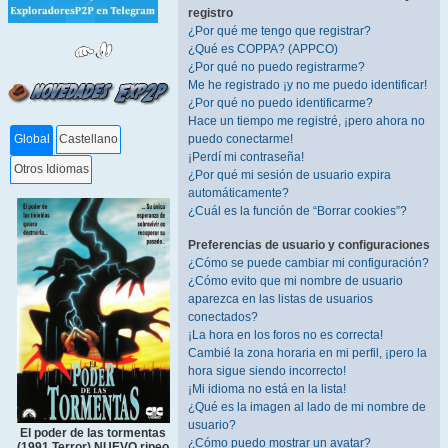
registro
¿Por qué me tengo que registrar?
¿Qué es COPPA? (APPCO)
¿Por qué no puedo registrarme?
Me he registrado ¡y no me puedo identificar!
¿Por qué no puedo identificarme?
Hace un tiempo me registré, ¡pero ahora no
puedo conectarme!
Global
Castellano
¡Perdí mi contraseña!
Otros Idiomas
¿Por qué mi sesión de usuario expira
automáticamente?
¿Cuál es la función de “Borrar cookies”?
Preferencias de usuario y configuraciones
¿Cómo se puede cambiar mi configuración?
¿Cómo evito que mi nombre de usuario
aparezca en las listas de usuarios
conectados?
¡La hora en los foros no es correcta!
Cambié la zona horaria en mi perfil, ¡pero la
hora sigue siendo incorrecto!
¡Mi idioma no está en la lista!
¿Qué es la imagen al lado de mi nombre de
usuario?
El poder de las tormentas
¿Cómo puedo mostrar un avatar?
(1991 Terror) NUEVO ripeo