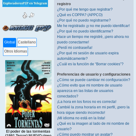
registro
¿Por qué me tengo que registrar?
¿Qué es COPPA? (APPCO)
¿Por qué no puedo registrarme?
Me he registrado ¡y no me puedo identificar!
¿Por qué no puedo identificarme?
Hace un tiempo me registré, ¡pero ahora no
puedo conectarme!
Global
Castellano
¡Perdí mi contraseña!
Otros Idiomas
¿Por qué mi sesión de usuario expira
automáticamente?
¿Cuál es la función de “Borrar cookies”?
Preferencias de usuario y configuraciones
¿Cómo se puede cambiar mi configuración?
¿Cómo evito que mi nombre de usuario
aparezca en las listas de usuarios
conectados?
¡La hora en los foros no es correcta!
Cambié la zona horaria en mi perfil, ¡pero la
hora sigue siendo incorrecto!
¡Mi idioma no está en la lista!
¿Qué es la imagen al lado de mi nombre de
usuario?
El poder de las tormentas
¿Cómo puedo mostrar un avatar?
(1991 Terror) NUEVO ripeo