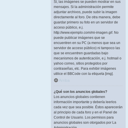
Sí, las imágenes se pueden mostrar en sus
mensajes. Si la administración permite
adjuntar archivos, puede subir la imagen
directamente al foro. De otra manera, debe
guardar primero su foto en un servidor de
acceso público, e.j.
http://www.ejemplo.com/mi-imagen.gif. No
puede publicar imágenes que se
encuentren en su PC (a menos que sea un
servidor de acceso público) ni tampoco las
que se encuentren guardadas bajo
mecanismos de autenticación, e.j. hotmail o
yahoo correo, sitios protegidos por
contraseñas, etc. Para exhibir imágenes
utilice el BBCode con la etiqueta [img].
Arriba
¿Qué son los anuncios globales?
Los anuncios globales contienen
información importante y debería leerlos
cada vez que sea posible. Éstos aparecerán
al principio de cada foro y en el Panel de
Control de Usuario. Los permisos para
anuncios globales son otorgados por La
Administración.