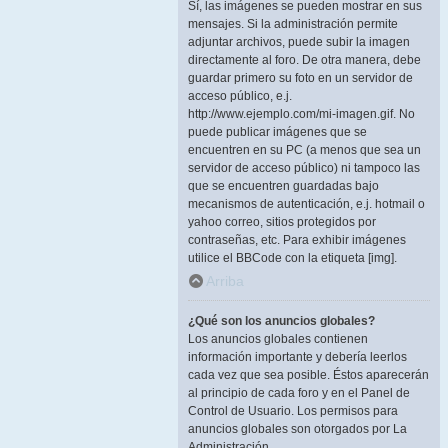
Sí, las imágenes se pueden mostrar en sus
mensajes. Si la administración permite
adjuntar archivos, puede subir la imagen
directamente al foro. De otra manera, debe
guardar primero su foto en un servidor de
acceso público, e.j.
http://www.ejemplo.com/mi-imagen.gif. No
puede publicar imágenes que se
encuentren en su PC (a menos que sea un
servidor de acceso público) ni tampoco las
que se encuentren guardadas bajo
mecanismos de autenticación, e.j. hotmail o
yahoo correo, sitios protegidos por
contraseñas, etc. Para exhibir imágenes
utilice el BBCode con la etiqueta [img].
Arriba
¿Qué son los anuncios globales?
Los anuncios globales contienen
información importante y debería leerlos
cada vez que sea posible. Éstos aparecerán
al principio de cada foro y en el Panel de
Control de Usuario. Los permisos para
anuncios globales son otorgados por La
Administración.