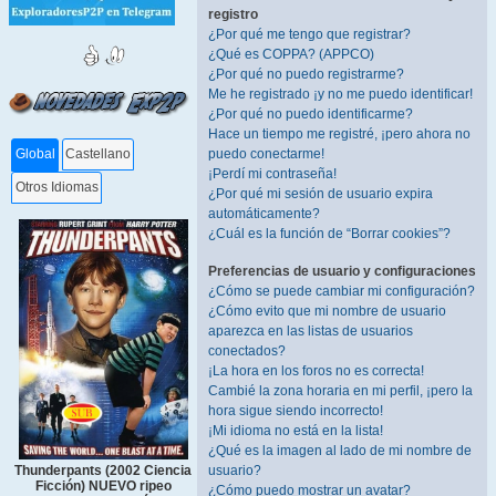
registro
¿Por qué me tengo que registrar?
¿Qué es COPPA? (APPCO)
¿Por qué no puedo registrarme?
Me he registrado ¡y no me puedo identificar!
¿Por qué no puedo identificarme?
Hace un tiempo me registré, ¡pero ahora no
puedo conectarme!
Global
Castellano
¡Perdí mi contraseña!
Otros Idiomas
¿Por qué mi sesión de usuario expira
automáticamente?
¿Cuál es la función de “Borrar cookies”?
Preferencias de usuario y configuraciones
¿Cómo se puede cambiar mi configuración?
¿Cómo evito que mi nombre de usuario
aparezca en las listas de usuarios
conectados?
¡La hora en los foros no es correcta!
Cambié la zona horaria en mi perfil, ¡pero la
hora sigue siendo incorrecto!
¡Mi idioma no está en la lista!
¿Qué es la imagen al lado de mi nombre de
Thunderpants (2002 Ciencia
usuario?
Ficción) NUEVO ripeo
¿Cómo puedo mostrar un avatar?