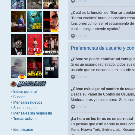
Arriba
¿Cuál es la función de “Borrar cooki
“Borrar cookies” borra las cookies cre
funciones como leer el seguimiento de l
cookies seguramente ayudará.
Arriba
Preferencias de usuario y con
¿Cómo se puede cambiar mi configur
Si es un usuario registrado, todos sus 
usuario que se encuentra en la parte su
Arriba
¿Cómo evito que mi nombre de usuari
Índice general
Desde su Panel de Control de Usuario, 
Buscar
Moderadores y usted mismo. Se le cont
Mensajes nuevos
Arriba
Sus mensajes
Mensajes sin respuesta
Temas activos
¡La hora en los foros no es correcta!
Es posible que esté viendo la hora corr
Identificarse
París, Nueva York, Sydney, etc. Recuer