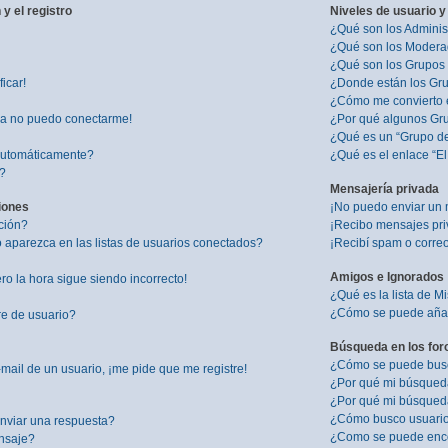
y el registro
Niveles de usuario y
¿Qué son los Adminis
¿Qué son los Modera
¿Qué son los Grupos
icar!
¿Donde están los Gru
¿Cómo me convierto 
ra no puedo conectarme!
¿Por qué algunos Gru
¿Qué es un “Grupo d
 automáticamente?
¿Qué es el enlace “E
”?
Mensajería privada
iones
¡No puedo enviar un 
ción?
¡Recibo mensajes pr
aparezca en las listas de usuarios conectados?
¡Recibí spam o correo
Amigos e Ignorados
ro la hora sigue siendo incorrecto!
¿Qué es la lista de M
¿Cómo se puede añadi
re de usuario?
Búsqueda en los for
¿Cómo se puede busca
mail de un usuario, ¡me pide que me registre!
¿Por qué mi búsqued
¿Por qué mi búsqued
¿Cómo busco usuari
nviar una respuesta?
¿Como se puede enco
nsaje?