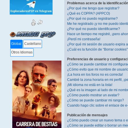
Problemas acerca de la identificación 
¿Por qué me tengo que registrar?
¿Qué es COPPA? (APPCO)
¿Por qué no puedo registrarme?
Me he registrado ¡y no me puedo identif
¿Por qué no puedo identificarme?
Hace un tiempo me registré, ¡pero aho
¡Perdí mi contraseña!
Global
Castellano
¿Por qué mi sesión de usuario expira
¿Cuál es la función de “Borrar cookies
Otros Idiomas
Preferencias de usuario y configurac
¿Cómo se puede cambiar mi configura
¿Cómo evito que mi nombre de usuario 
¡La hora en los foros no es correcta!
Cambié la zona horaria en mi perfil, ¡pe
¡Mi idioma no está en la lista!
¿Qué es la imagen al lado de mi nomb
¿Cómo puedo mostrar un avatar?
¿Cómo se puede cambiar mi rango?
Cuando hago clic sobre el enlace de e-
Publicación de mensajes
¿Cómo puedo crear un nuevo tema o e
¿Cómo se puede editar o borrar un me