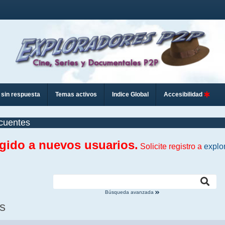
sin respuesta
Temas activos
Indice Global
Accesibilidad
cuentes
ngido a nuevos usuarios.
Solicite registro a
explo
Búsqueda avanzada
s