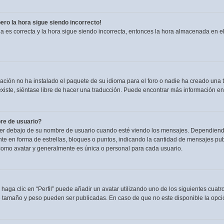
pero la hora sigue siendo incorrecto!
ia es correcta y la hora sigue siendo incorrecta, entonces la hora almacenada en 
ación no ha instalado el paquete de su idioma para el foro o nadie ha creado una t
existe, siéntase libre de hacer una traducción. Puede encontrar más información en
re de usuario?
debajo de su nombre de usuario cuando esté viendo los mensajes. Dependiendo de l
nte en forma de estrellas, bloques o puntos, indicando la cantidad de mensajes pu
omo avatar y generalmente es única o personal para cada usuario.
haga clic en “Perfil” puede añadir un avatar utilizando uno de los siguientes cuat
e tamaño y peso pueden ser publicadas. En caso de que no este disponible la opci