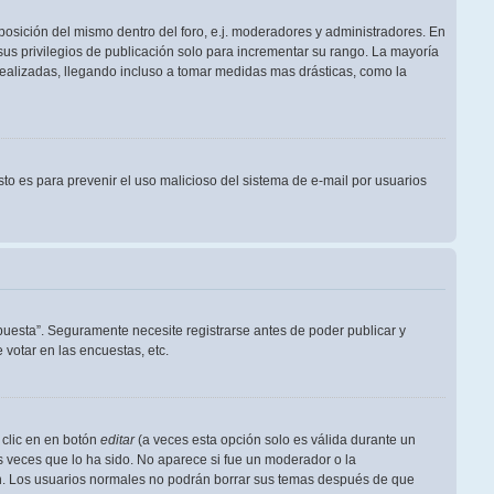
posición del mismo dentro del foro, e.j. moderadores y administradores. En
us privilegios de publicación solo para incrementar su rango. La mayoría
realizadas, llegando incluso a tomar medidas mas drásticas, como la
Esto es para prevenir el uso malicioso del sistema de e-mail por usuarios
puesta”. Seguramente necesite registrarse antes de poder publicar y
votar en las encuestas, etc.
 clic en en botón
editar
(a veces esta opción solo es válida durante un
s veces que lo ha sido. No aparece si fue un moderador o la
ión. Los usuarios normales no podrán borrar sus temas después de que