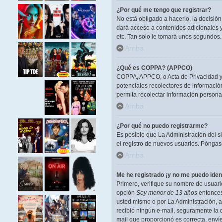
¿Por qué me tengo que registrar?
No está obligado a hacerlo, la decisió
dará acceso a contenidos adicionales y
etc. Tan solo le tomará unos segundos
Arriba
¿Qué es COPPA? (APPCO)
COPPA, APPCO, o Acta de Privacidad y P
potenciales recolectores de información
permita recolectar información persona
Arriba
¿Por qué no puedo registrarme?
Es posible que La Administración del s
el registro de nuevos usuarios. Póngase
Arriba
Me he registrado ¡y no me puedo ident
Primero, verifique su nombre de usuario
opción
Soy menor de 13 años
entonces 
usted mismo o por La Administración, ant
recibió ningún e-mail, seguramente la d
mail que proporcionó es correcta, enví