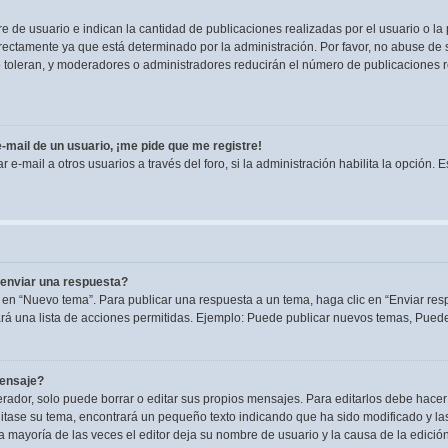
de usuario e indican la cantidad de publicaciones realizadas por el usuario o la 
ectamente ya que está determinado por la administración. Por favor, no abuse de s
lo toleran, y moderadores o administradores reducirán el número de publicaciones 
-mail de un usuario, ¡me pide que me registre!
e-mail a otros usuarios a través del foro, si la administración habilita la opción. 
enviar una respuesta?
 en “Nuevo tema”. Para publicar una respuesta a un tema, haga clic en “Enviar res
rá una lista de acciones permitidas. Ejemplo: Puede publicar nuevos temas, Puede 
mensaje?
dor, solo puede borrar o editar sus propios mensajes. Para editarlos debe hacer
editase su tema, encontrará un pequeño texto indicando que ha sido modificado y la
la mayoría de las veces el editor deja su nombre de usuario y la causa de la edic