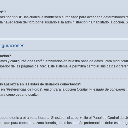
es”?
adas por phpBB, las cuales le mantienen autorizado para acceder a determinados re
a navegación del foro por el usuario si la administración ha habilitado la opción. S
figuraciones
ación?
datos y configuraciones están archivados en nuestra base de datos. Para modificarl
perior de las páginas del foro. Este sistema le permitirá cambiar sus datos y prefer
o aparezca en las listas de usuarios conectados?
en “Preferencias de Foros”, encontrará la opción
Ocultar mi estado de conexións
.
ará como usuario oculto.
espondiente a otra zona horaria. Si este es el caso, visite el Panel de Control de U
de que para cambiar la zona horaria, como las demás preferencias, debe estar regi