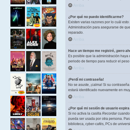
Arriba
¿Por qué no puedo identificarme?
Existen varias razones por lo cuál est
Administración para asegurarse de que 
reparado.
Arriba
Hace un tiempo me registré, ¡pero a
Es posible que la administración haya
periodo de tiempo para reducir el peso 
Arriba
¡Perdí mi contraseña!
No se asuste, ¡calma! Si su contraseña
estará identificado nuevamente en muy
Arriba
¿Por qué mi sesión de usuario expir
Si no activa la casilla
Recordar
cuando i
pueda ser usada por otra persona. Para
biblioteca, cyber-cafés, PCs de universi