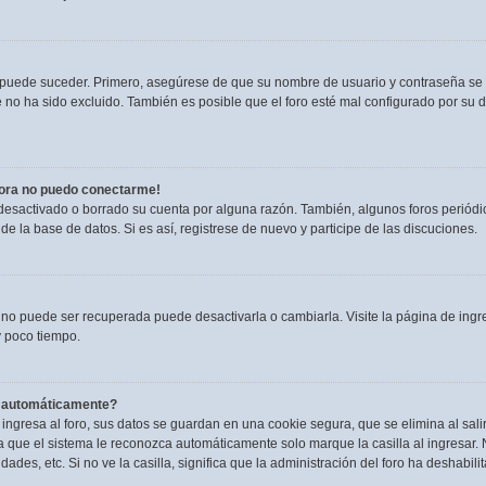
o puede suceder. Primero, asegúrese de que su nombre de usuario y contraseña se
no ha sido excluido. También es posible que el foro esté mal configurado por su du
hora no puedo conectarme!
 desactivado o borrado su cuenta por alguna razón. También, algunos foros perió
de la base de datos. Si es así, registrese de nuevo y participe de las discuciones.
 no puede ser recuperada puede desactivarla o cambiarla. Visite la página de ingre
 poco tiempo.
a automáticamente?
ngresa al foro, sus datos se guardan en una cookie segura, que se elimina al salir
 que el sistema le reconozca automáticamente solo marque la casilla al ingresar.
dades, etc. Si no ve la casilla, significa que la administración del foro ha deshabili