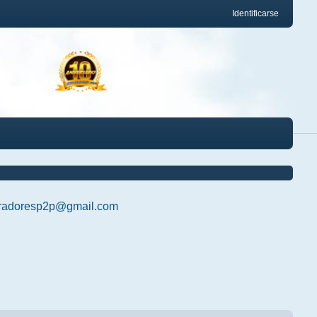
Identificarse
radoresp2p@gmail.com