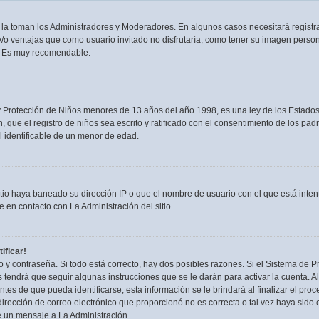
n la toman los Administradores y Moderadores. En algunos casos necesitará registra
/o ventajas que como usuario invitado no disfrutaría, como tener su imagen person
. Es muy recomendable.
rotección de Niños menores de 13 años del año 1998, es una ley de los Estados Uni
, que el registro de niños sea escrito y ratificado con el consentimiento de los p
l identificable de un menor de edad.
itio haya baneado su dirección IP o que el nombre de usuario con el que está inten
 en contacto con La Administración del sitio.
ificar!
 y contraseña. Si todo está correcto, hay dos posibles razones. Si el Sistema de Pr
tendrá que seguir algunas instrucciones que se le darán para activar la cuenta. 
es de que pueda identificarse; esta información se le brindará al finalizar el proces
irección de correo electrónico que proporcionó no es correcta o tal vez haya sido c
e un mensaje a La Administración.