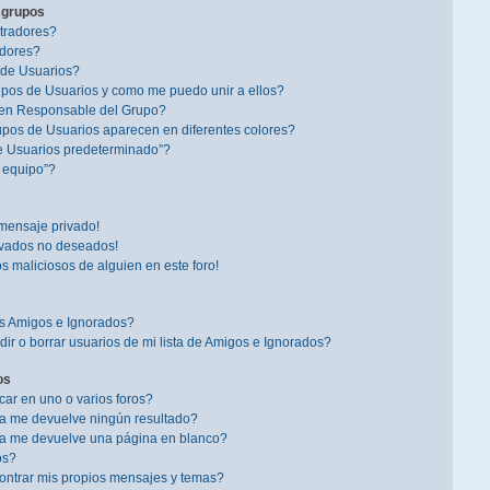
 grupos
tradores?
dores?
 de Usuarios?
pos de Usuarios y como me puedo unir a ellos?
en Responsable del Grupo?
pos de Usuarios aparecen en diferentes colores?
e Usuarios predeterminado”?
l equipo”?
mensaje privado!
ivados no deseados!
s maliciosos de alguien en este foro!
is Amigos e Ignorados?
r o borrar usuarios de mi lista de Amigos e Ignorados?
os
r en uno o varios foros?
a me devuelve ningún resultado?
a me devuelve una página en blanco?
os?
ntrar mis propios mensajes y temas?