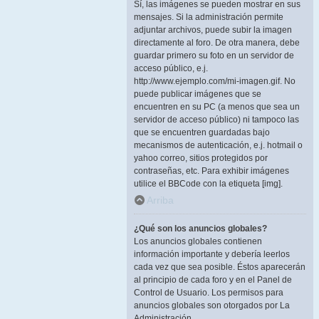
Sí, las imágenes se pueden mostrar en sus
mensajes. Si la administración permite
adjuntar archivos, puede subir la imagen
directamente al foro. De otra manera, debe
guardar primero su foto en un servidor de
acceso público, e.j.
http://www.ejemplo.com/mi-imagen.gif. No
puede publicar imágenes que se
encuentren en su PC (a menos que sea un
servidor de acceso público) ni tampoco las
que se encuentren guardadas bajo
mecanismos de autenticación, e.j. hotmail o
yahoo correo, sitios protegidos por
contraseñas, etc. Para exhibir imágenes
utilice el BBCode con la etiqueta [img].
Arriba
¿Qué son los anuncios globales?
Los anuncios globales contienen
información importante y debería leerlos
cada vez que sea posible. Éstos aparecerán
al principio de cada foro y en el Panel de
Control de Usuario. Los permisos para
anuncios globales son otorgados por La
Administración.