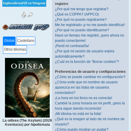
registro
¿Por qué me tengo que registrar?
¿Qué es COPPA? (APPCO)
¿Por qué no puedo registrarme?
Me he registrado ¡y no me puedo identificar!
¿Por qué no puedo identificarme?
Hace un tiempo me registré, ¡pero ahora no
puedo conectarme!
Global
Castellano
¡Perdí mi contraseña!
Otros Idiomas
¿Por qué mi sesión de usuario expira
automáticamente?
¿Cuál es la función de “Borrar cookies”?
Preferencias de usuario y configuraciones
¿Cómo se puede cambiar mi configuración?
¿Cómo evito que mi nombre de usuario
aparezca en las listas de usuarios
conectados?
¡La hora en los foros no es correcta!
Cambié la zona horaria en mi perfil, ¡pero la
hora sigue siendo incorrecto!
¡Mi idioma no está en la lista!
¿Qué es la imagen al lado de mi nombre de
La odisea (The Asylum) (2026
usuario?
Aventuras) por hipolismata
¿Cómo puedo mostrar un avatar?