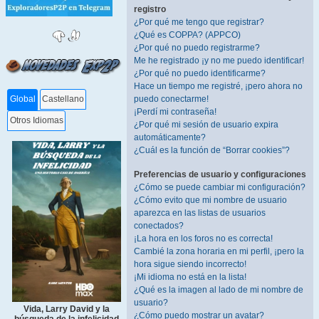
registro
¿Por qué me tengo que registrar?
¿Qué es COPPA? (APPCO)
¿Por qué no puedo registrarme?
Me he registrado ¡y no me puedo identificar!
¿Por qué no puedo identificarme?
Hace un tiempo me registré, ¡pero ahora no
puedo conectarme!
Global
Castellano
¡Perdí mi contraseña!
Otros Idiomas
¿Por qué mi sesión de usuario expira
automáticamente?
¿Cuál es la función de “Borrar cookies”?
Preferencias de usuario y configuraciones
¿Cómo se puede cambiar mi configuración?
¿Cómo evito que mi nombre de usuario
aparezca en las listas de usuarios
conectados?
¡La hora en los foros no es correcta!
Cambié la zona horaria en mi perfil, ¡pero la
hora sigue siendo incorrecto!
¡Mi idioma no está en la lista!
¿Qué es la imagen al lado de mi nombre de
usuario?
Vida, Larry David y la
¿Cómo puedo mostrar un avatar?