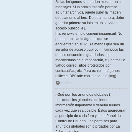
Sí, las imágenes se pueden mostrar en sus
mensajes. Si la administración permite
adjuntar archivos, puede subir la imagen
directamente al foro. De otra manera, debe
guardar primero su foto en un servidor de
acceso público, e.j.
http://www.ejemplo.com/mi-imagen.gif. No
puede publicar imágenes que se
encuentren en su PC (a menos que sea un
servidor de acceso público) ni tampoco las
que se encuentren guardadas bajo
mecanismos de autenticación, e.j. hotmail o
yahoo correo, sitios protegidos por
contraseñas, etc. Para exhibir imágenes
utilice el BBCode con la etiqueta [img].
Arriba
¿Qué son los anuncios globales?
Los anuncios globales contienen
información importante y debería leerlos
cada vez que sea posible. Éstos aparecerán
al principio de cada foro y en el Panel de
Control de Usuario. Los permisos para
anuncios globales son otorgados por La
Administración.