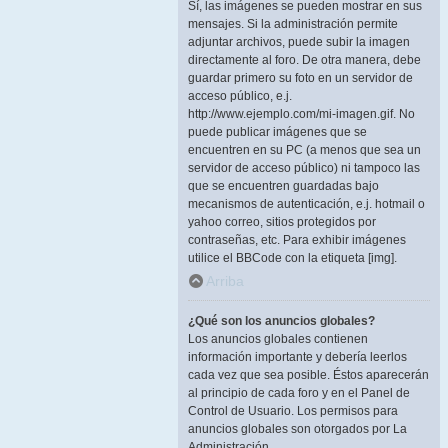
Sí, las imágenes se pueden mostrar en sus
mensajes. Si la administración permite
adjuntar archivos, puede subir la imagen
directamente al foro. De otra manera, debe
guardar primero su foto en un servidor de
acceso público, e.j.
http://www.ejemplo.com/mi-imagen.gif. No
puede publicar imágenes que se
encuentren en su PC (a menos que sea un
servidor de acceso público) ni tampoco las
que se encuentren guardadas bajo
mecanismos de autenticación, e.j. hotmail o
yahoo correo, sitios protegidos por
contraseñas, etc. Para exhibir imágenes
utilice el BBCode con la etiqueta [img].
Arriba
¿Qué son los anuncios globales?
Los anuncios globales contienen
información importante y debería leerlos
cada vez que sea posible. Éstos aparecerán
al principio de cada foro y en el Panel de
Control de Usuario. Los permisos para
anuncios globales son otorgados por La
Administración.