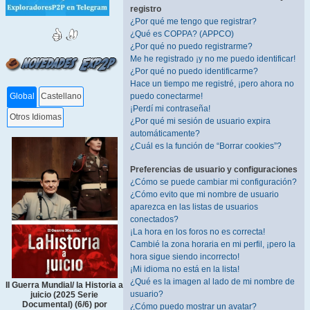
registro
¿Por qué me tengo que registrar?
¿Qué es COPPA? (APPCO)
¿Por qué no puedo registrarme?
Me he registrado ¡y no me puedo identificar!
¿Por qué no puedo identificarme?
Hace un tiempo me registré, ¡pero ahora no
puedo conectarme!
Global
Castellano
¡Perdí mi contraseña!
Otros Idiomas
¿Por qué mi sesión de usuario expira
automáticamente?
¿Cuál es la función de “Borrar cookies”?
Preferencias de usuario y configuraciones
¿Cómo se puede cambiar mi configuración?
¿Cómo evito que mi nombre de usuario
aparezca en las listas de usuarios
conectados?
¡La hora en los foros no es correcta!
Cambié la zona horaria en mi perfil, ¡pero la
hora sigue siendo incorrecto!
¡Mi idioma no está en la lista!
¿Qué es la imagen al lado de mi nombre de
II Guerra Mundial/ la Historia a
usuario?
juicio (2025 Serie
Documental) (6/6) por
¿Cómo puedo mostrar un avatar?