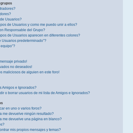
 grupos
tradores?
dores?
 de Usuarios?
pos de Usuarios y como me puedo unir a ellos?
en Responsable del Grupo?
pos de Usuarios aparecen en diferentes colores?
e Usuarios predeterminado”?
l equipo”?
mensaje privado!
ivados no deseados!
s maliciosos de alguien en este foro!
is Amigos e Ignorados?
r o borrar usuarios de mi lista de Amigos e Ignorados?
os
r en uno o varios foros?
a me devuelve ningún resultado?
a me devuelve una página en blanco?
os?
ntrar mis propios mensajes y temas?