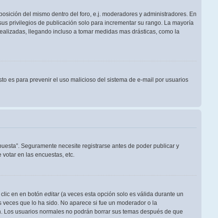
posición del mismo dentro del foro, e.j. moderadores y administradores. En
us privilegios de publicación solo para incrementar su rango. La mayoría
realizadas, llegando incluso a tomar medidas mas drásticas, como la
Esto es para prevenir el uso malicioso del sistema de e-mail por usuarios
puesta”. Seguramente necesite registrarse antes de poder publicar y
votar en las encuestas, etc.
 clic en en botón
editar
(a veces esta opción solo es válida durante un
s veces que lo ha sido. No aparece si fue un moderador o la
ión. Los usuarios normales no podrán borrar sus temas después de que