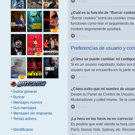
Arriba
¿Cuál es la función de “Borrar cooki
“Borrar cookies” borra las cookies cre
funciones como leer el seguimiento de l
cookies seguramente ayudará.
Arriba
Preferencias de usuario y con
¿Cómo se puede cambiar mi configur
Si es un usuario registrado, todos sus 
usuario que se encuentra en la parte su
Arriba
¿Cómo evito que mi nombre de usuari
Índice general
Desde su Panel de Control de Usuario, 
Buscar
Moderadores y usted mismo. Se le cont
Mensajes nuevos
Arriba
Sus mensajes
Mensajes sin respuesta
Temas activos
¡La hora en los foros no es correcta!
Es posible que esté viendo la hora corr
Identificarse
París, Nueva York, Sydney, etc. Recuer