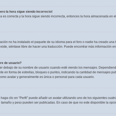
pero la hora sigue siendo incorrecto!
ia es correcta y la hora sigue siendo incorrecta, entonces la hora almacenada en 
ación no ha instalado el paquete de su idioma para el foro o nadie ha creado una t
existe, siéntase libre de hacer una traducción. Puede encontrar más información en
re de usuario?
debajo de su nombre de usuario cuando esté viendo los mensajes. Dependiendo de l
nte en forma de estrellas, bloques o puntos, indicando la cantidad de mensajes pu
omo avatar y generalmente es única o personal para cada usuario.
haga clic en “Perfil” puede añadir un avatar utilizando uno de los siguientes cuat
e tamaño y peso pueden ser publicadas. En caso de que no este disponible la opci