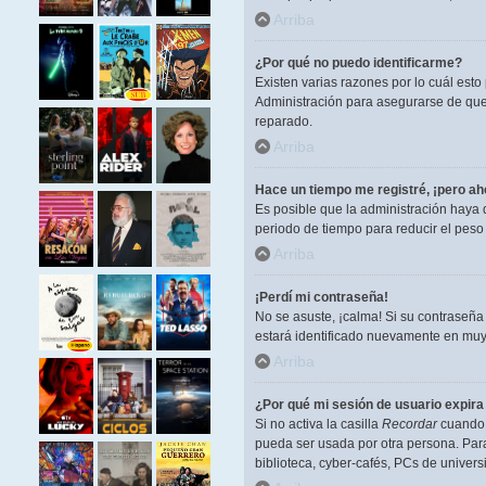
Arriba
¿Por qué no puedo identificarme?
Existen varias razones por lo cuál est
Administración para asegurarse de que 
reparado.
Arriba
Hace un tiempo me registré, ¡pero a
Es posible que la administración haya
periodo de tiempo para reducir el peso 
Arriba
¡Perdí mi contraseña!
No se asuste, ¡calma! Si su contraseña
estará identificado nuevamente en muy
Arriba
¿Por qué mi sesión de usuario expir
Si no activa la casilla
Recordar
cuando i
pueda ser usada por otra persona. Para
biblioteca, cyber-cafés, PCs de universi