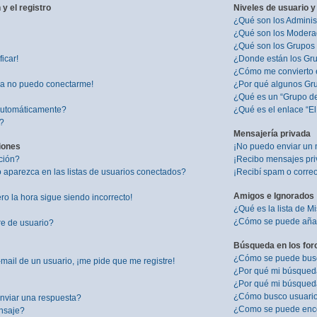
y el registro
Niveles de usuario y
¿Qué son los Adminis
¿Qué son los Modera
¿Qué son los Grupos
icar!
¿Donde están los Gru
¿Cómo me convierto 
ra no puedo conectarme!
¿Por qué algunos Gru
¿Qué es un “Grupo d
 automáticamente?
¿Qué es el enlace “E
”?
Mensajería privada
iones
¡No puedo enviar un 
ción?
¡Recibo mensajes pr
aparezca en las listas de usuarios conectados?
¡Recibí spam o correo
Amigos e Ignorados
ro la hora sigue siendo incorrecto!
¿Qué es la lista de M
¿Cómo se puede añadi
re de usuario?
Búsqueda en los for
¿Cómo se puede busca
mail de un usuario, ¡me pide que me registre!
¿Por qué mi búsqued
¿Por qué mi búsqued
¿Cómo busco usuari
nviar una respuesta?
¿Como se puede enco
nsaje?