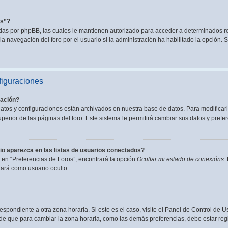
es”?
adas por phpBB, las cuales le mantienen autorizado para acceder a determinados re
a navegación del foro por el usuario si la administración ha habilitado la opción. S
figuraciones
ación?
datos y configuraciones están archivados en nuestra base de datos. Para modificarl
perior de las páginas del foro. Este sistema le permitirá cambiar sus datos y prefer
o aparezca en las listas de usuarios conectados?
en “Preferencias de Foros”, encontrará la opción
Ocultar mi estado de conexións
.
ará como usuario oculto.
espondiente a otra zona horaria. Si este es el caso, visite el Panel de Control de U
de que para cambiar la zona horaria, como las demás preferencias, debe estar regi