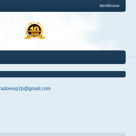
Identificarse
radoresp2p@gmail.com