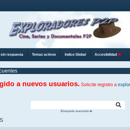
sin respuesta
Temas activos
Indice Global
Accesibilidad
cuentes
ngido a nuevos usuarios.
Solicite registro a
explo
Búsqueda avanzada
s