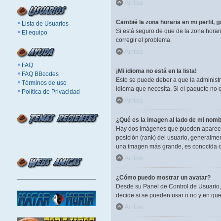
Arriba
Cambié la zona horaria en mi perfil, ¡
Lista de Usuarios
Si está seguro de que de la zona horar
El equipo
corregir el problema.
Arriba
FAQ
¡Mi idioma no está en la lista!
FAQ BBcodes
Esto se puede deber a que la administr
Términos de uso
idioma que necesita. Si el paquete no 
Política de Privacidad
Arriba
¿Qué es la imagen al lado de mi nomb
Hay dos imágenes que pueden aparecer 
posición (rank) del usuario, generalme
una imagen más grande, es conocida c
Arriba
¿Cómo puedo mostrar un avatar?
Desde su Panel de Control de Usuario, 
decide si se pueden usar o no y en qu
Arriba