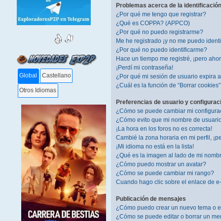
Problemas acerca de la identificación 
¿Por qué me tengo que registrar?
¿Qué es COPPA? (APPCO)
¿Por qué no puedo registrarme?
Me he registrado ¡y no me puedo identif
¿Por qué no puedo identificarme?
Hace un tiempo me registré, ¡pero aho
¡Perdí mi contraseña!
Global
Castellano
¿Por qué mi sesión de usuario expira
¿Cuál es la función de “Borrar cookies
Otros Idiomas
Preferencias de usuario y configurac
¿Cómo se puede cambiar mi configura
¿Cómo evito que mi nombre de usuario 
¡La hora en los foros no es correcta!
Cambié la zona horaria en mi perfil, ¡pe
¡Mi idioma no está en la lista!
¿Qué es la imagen al lado de mi nomb
¿Cómo puedo mostrar un avatar?
¿Cómo se puede cambiar mi rango?
Cuando hago clic sobre el enlace de e-
Publicación de mensajes
¿Cómo puedo crear un nuevo tema o e
¿Cómo se puede editar o borrar un me