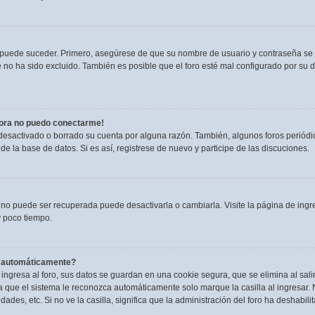
o puede suceder. Primero, asegúrese de que su nombre de usuario y contraseña se
no ha sido excluido. También es posible que el foro esté mal configurado por su du
hora no puedo conectarme!
 desactivado o borrado su cuenta por alguna razón. También, algunos foros perió
de la base de datos. Si es así, registrese de nuevo y participe de las discuciones.
 no puede ser recuperada puede desactivarla o cambiarla. Visite la página de ingre
 poco tiempo.
a automáticamente?
ngresa al foro, sus datos se guardan en una cookie segura, que se elimina al salir
 que el sistema le reconozca automáticamente solo marque la casilla al ingresar.
dades, etc. Si no ve la casilla, significa que la administración del foro ha deshabili