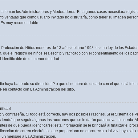
n la toman los Administradores y Moderadores. En algunos casos necesitará registra
/o ventajas que como usuario invitado no disfrutaría, como tener su imagen person
. Es muy recomendable.
rotección de Niños menores de 13 años del año 1998, es una ley de los Estados Uni
, que el registro de niños sea escrito y ratificado con el consentimiento de los p
l identificable de un menor de edad.
itio haya baneado su dirección IP o que el nombre de usuario con el que está inten
 en contacto con La Administración del sitio.
ificar!
 y contraseña. Si todo está correcto, hay dos posibles razones. Si el Sistema de Pr
tendrá que seguir algunas instrucciones que se le darán para activar la cuenta. 
es de que pueda identificarse; esta información se le brindará al finalizar el proces
irección de correo electrónico que proporcionó no es correcta o tal vez haya sido c
e un mensaje a La Administración.