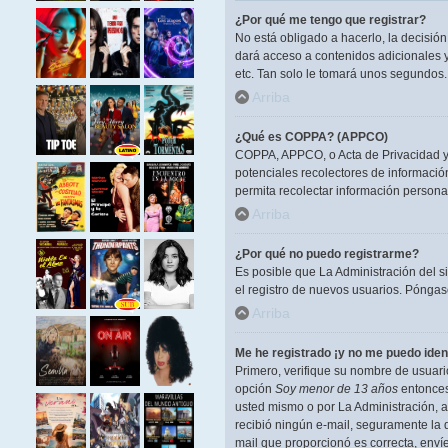
¿Por qué me tengo que registrar?
No está obligado a hacerlo, la decisió
dará acceso a contenidos adicionales y
etc. Tan solo le tomará unos segundos
Arriba
¿Qué es COPPA? (APPCO)
COPPA, APPCO, o Acta de Privacidad y P
potenciales recolectores de información
permita recolectar información persona
Arriba
¿Por qué no puedo registrarme?
Es posible que La Administración del s
el registro de nuevos usuarios. Póngase
Arriba
Me he registrado ¡y no me puedo ident
Primero, verifique su nombre de usuario
opción
Soy menor de 13 años
entonces 
usted mismo o por La Administración, ant
recibió ningún e-mail, seguramente la d
mail que proporcionó es correcta, enví