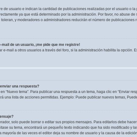
de usuario e indican la cantidad de publicaciones realizadas por el usuario o la 
ectamente ya que está determinado por la administración. Por favor, no abuse de s
lo toleran, y moderadores o administradores reducirán el número de publicaciones 
-mail de un usuario, ¡me pide que me registre!
e-mail a otros usuarios a través del foro, si la administración habilita la opción. 
enviar una respuesta?
 en “Nuevo tema”. Para publicar una respuesta a un tema, haga clic en “Enviar res
rá una lista de acciones permitidas. Ejemplo: Puede publicar nuevos temas, Puede 
mensaje?
dor, solo puede borrar o editar sus propios mensajes. Para editarlos debe hacer
editase su tema, encontrará un pequeño texto indicando que ha sido modificado y la
la mayoría de las veces el editor deja su nombre de usuario y la causa de la edic