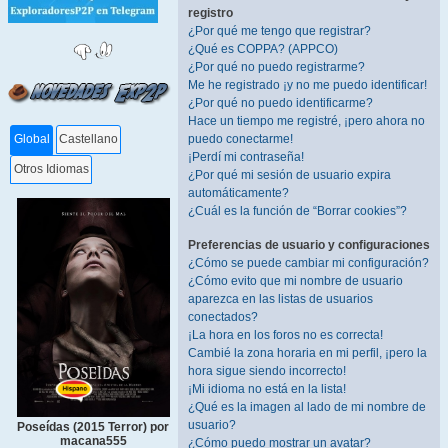
registro
¿Por qué me tengo que registrar?
¿Qué es COPPA? (APPCO)
¿Por qué no puedo registrarme?
Me he registrado ¡y no me puedo identificar!
¿Por qué no puedo identificarme?
Hace un tiempo me registré, ¡pero ahora no
puedo conectarme!
Global
Castellano
¡Perdí mi contraseña!
Otros Idiomas
¿Por qué mi sesión de usuario expira
automáticamente?
¿Cuál es la función de “Borrar cookies”?
Preferencias de usuario y configuraciones
¿Cómo se puede cambiar mi configuración?
¿Cómo evito que mi nombre de usuario
aparezca en las listas de usuarios
conectados?
¡La hora en los foros no es correcta!
Cambié la zona horaria en mi perfil, ¡pero la
hora sigue siendo incorrecto!
¡Mi idioma no está en la lista!
¿Qué es la imagen al lado de mi nombre de
usuario?
Poseídas (2015 Terror) por
macana555
¿Cómo puedo mostrar un avatar?