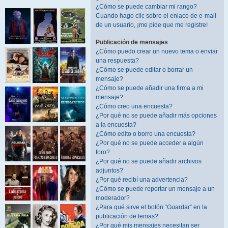
¿Cómo se puede cambiar mi rango?
Cuando hago clic sobre el enlace de e-mail
de un usuario, ¡me pide que me registre!
Publicación de mensajes
¿Cómo puedo crear un nuevo tema o enviar
una respuesta?
¿Cómo se puede editar o borrar un
mensaje?
¿Cómo se puede añadir una firma a mi
mensaje?
¿Cómo creo una encuesta?
¿Por qué no se puede añadir más opciones
a la encuesta?
¿Cómo edito o borro una encuesta?
¿Por qué no se puede acceder a algún
foro?
¿Por qué no se puede añadir archivos
adjuntos?
¿Por qué recibí una advertencia?
¿Cómo se puede reportar un mensaje a un
moderador?
¿Para qué sirve el botón “Guardar” en la
publicación de temas?
¿Por qué mis mensajes necesitan ser