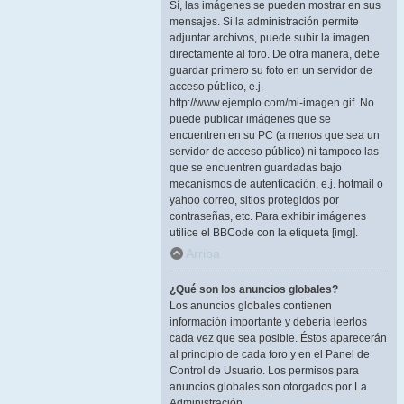
Sí, las imágenes se pueden mostrar en sus
mensajes. Si la administración permite
adjuntar archivos, puede subir la imagen
directamente al foro. De otra manera, debe
guardar primero su foto en un servidor de
acceso público, e.j.
http://www.ejemplo.com/mi-imagen.gif. No
puede publicar imágenes que se
encuentren en su PC (a menos que sea un
servidor de acceso público) ni tampoco las
que se encuentren guardadas bajo
mecanismos de autenticación, e.j. hotmail o
yahoo correo, sitios protegidos por
contraseñas, etc. Para exhibir imágenes
utilice el BBCode con la etiqueta [img].
Arriba
¿Qué son los anuncios globales?
Los anuncios globales contienen
información importante y debería leerlos
cada vez que sea posible. Éstos aparecerán
al principio de cada foro y en el Panel de
Control de Usuario. Los permisos para
anuncios globales son otorgados por La
Administración.