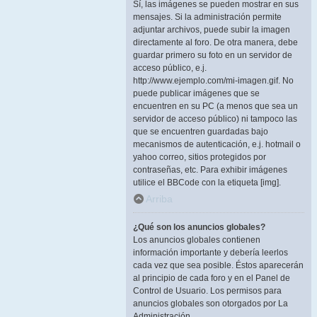
Sí, las imágenes se pueden mostrar en sus
mensajes. Si la administración permite
adjuntar archivos, puede subir la imagen
directamente al foro. De otra manera, debe
guardar primero su foto en un servidor de
acceso público, e.j.
http://www.ejemplo.com/mi-imagen.gif. No
puede publicar imágenes que se
encuentren en su PC (a menos que sea un
servidor de acceso público) ni tampoco las
que se encuentren guardadas bajo
mecanismos de autenticación, e.j. hotmail o
yahoo correo, sitios protegidos por
contraseñas, etc. Para exhibir imágenes
utilice el BBCode con la etiqueta [img].
Arriba
¿Qué son los anuncios globales?
Los anuncios globales contienen
información importante y debería leerlos
cada vez que sea posible. Éstos aparecerán
al principio de cada foro y en el Panel de
Control de Usuario. Los permisos para
anuncios globales son otorgados por La
Administración.