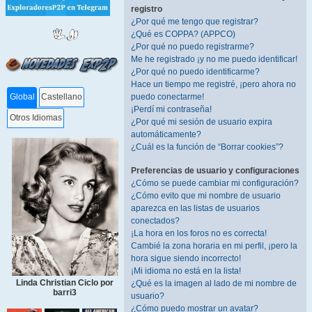
registro
¿Por qué me tengo que registrar?
¿Qué es COPPA? (APPCO)
¿Por qué no puedo registrarme?
Me he registrado ¡y no me puedo identificar!
¿Por qué no puedo identificarme?
Hace un tiempo me registré, ¡pero ahora no
puedo conectarme!
Global
Castellano
¡Perdí mi contraseña!
Otros Idiomas
¿Por qué mi sesión de usuario expira
automáticamente?
¿Cuál es la función de “Borrar cookies”?
Preferencias de usuario y configuraciones
¿Cómo se puede cambiar mi configuración?
¿Cómo evito que mi nombre de usuario
aparezca en las listas de usuarios
conectados?
¡La hora en los foros no es correcta!
Cambié la zona horaria en mi perfil, ¡pero la
hora sigue siendo incorrecto!
¡Mi idioma no está en la lista!
Linda Christian Ciclo por
¿Qué es la imagen al lado de mi nombre de
barri3
usuario?
¿Cómo puedo mostrar un avatar?