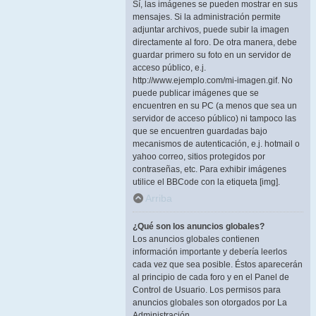
Sí, las imágenes se pueden mostrar en sus
mensajes. Si la administración permite
adjuntar archivos, puede subir la imagen
directamente al foro. De otra manera, debe
guardar primero su foto en un servidor de
acceso público, e.j.
http://www.ejemplo.com/mi-imagen.gif. No
puede publicar imágenes que se
encuentren en su PC (a menos que sea un
servidor de acceso público) ni tampoco las
que se encuentren guardadas bajo
mecanismos de autenticación, e.j. hotmail o
yahoo correo, sitios protegidos por
contraseñas, etc. Para exhibir imágenes
utilice el BBCode con la etiqueta [img].
Arriba
¿Qué son los anuncios globales?
Los anuncios globales contienen
información importante y debería leerlos
cada vez que sea posible. Éstos aparecerán
al principio de cada foro y en el Panel de
Control de Usuario. Los permisos para
anuncios globales son otorgados por La
Administración.