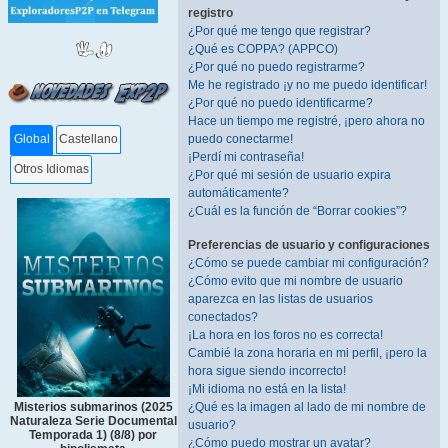
registro
¿Por qué me tengo que registrar?
¿Qué es COPPA? (APPCO)
¿Por qué no puedo registrarme?
Me he registrado ¡y no me puedo identificar!
¿Por qué no puedo identificarme?
Hace un tiempo me registré, ¡pero ahora no
puedo conectarme!
Global
Castellano
¡Perdí mi contraseña!
Otros Idiomas
¿Por qué mi sesión de usuario expira
automáticamente?
¿Cuál es la función de “Borrar cookies”?
Preferencias de usuario y configuraciones
¿Cómo se puede cambiar mi configuración?
¿Cómo evito que mi nombre de usuario
aparezca en las listas de usuarios
conectados?
¡La hora en los foros no es correcta!
Cambié la zona horaria en mi perfil, ¡pero la
hora sigue siendo incorrecto!
¡Mi idioma no está en la lista!
¿Qué es la imagen al lado de mi nombre de
Misterios submarinos (2025
Naturaleza Serie Documental
usuario?
Temporada 1) (8/8) por
¿Cómo puedo mostrar un avatar?