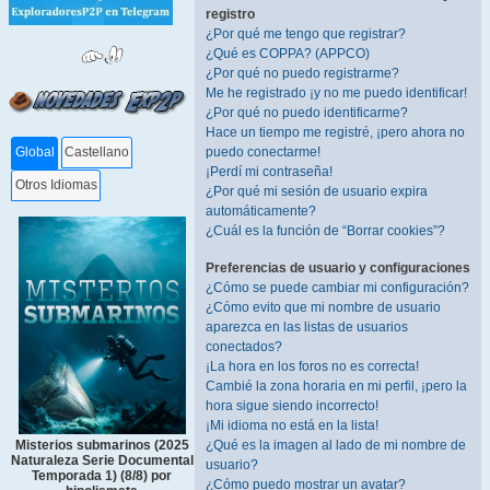
registro
¿Por qué me tengo que registrar?
¿Qué es COPPA? (APPCO)
¿Por qué no puedo registrarme?
Me he registrado ¡y no me puedo identificar!
¿Por qué no puedo identificarme?
Hace un tiempo me registré, ¡pero ahora no
puedo conectarme!
Global
Castellano
¡Perdí mi contraseña!
Otros Idiomas
¿Por qué mi sesión de usuario expira
automáticamente?
¿Cuál es la función de “Borrar cookies”?
Preferencias de usuario y configuraciones
¿Cómo se puede cambiar mi configuración?
¿Cómo evito que mi nombre de usuario
aparezca en las listas de usuarios
conectados?
¡La hora en los foros no es correcta!
Cambié la zona horaria en mi perfil, ¡pero la
hora sigue siendo incorrecto!
¡Mi idioma no está en la lista!
¿Qué es la imagen al lado de mi nombre de
Misterios submarinos (2025
Naturaleza Serie Documental
usuario?
Temporada 1) (8/8) por
¿Cómo puedo mostrar un avatar?