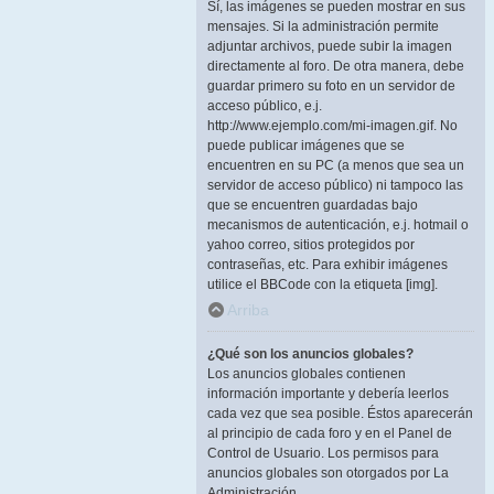
Sí, las imágenes se pueden mostrar en sus
mensajes. Si la administración permite
adjuntar archivos, puede subir la imagen
directamente al foro. De otra manera, debe
guardar primero su foto en un servidor de
acceso público, e.j.
http://www.ejemplo.com/mi-imagen.gif. No
puede publicar imágenes que se
encuentren en su PC (a menos que sea un
servidor de acceso público) ni tampoco las
que se encuentren guardadas bajo
mecanismos de autenticación, e.j. hotmail o
yahoo correo, sitios protegidos por
contraseñas, etc. Para exhibir imágenes
utilice el BBCode con la etiqueta [img].
Arriba
¿Qué son los anuncios globales?
Los anuncios globales contienen
información importante y debería leerlos
cada vez que sea posible. Éstos aparecerán
al principio de cada foro y en el Panel de
Control de Usuario. Los permisos para
anuncios globales son otorgados por La
Administración.