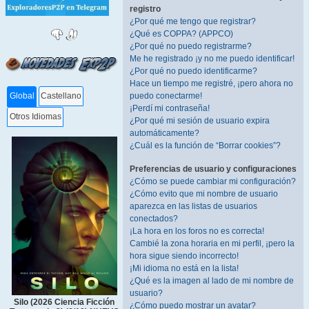
registro
¿Por qué me tengo que registrar?
¿Qué es COPPA? (APPCO)
¿Por qué no puedo registrarme?
Me he registrado ¡y no me puedo identificar!
¿Por qué no puedo identificarme?
Hace un tiempo me registré, ¡pero ahora no
puedo conectarme!
Global
Castellano
¡Perdí mi contraseña!
Otros Idiomas
¿Por qué mi sesión de usuario expira
automáticamente?
¿Cuál es la función de “Borrar cookies”?
Preferencias de usuario y configuraciones
¿Cómo se puede cambiar mi configuración?
¿Cómo evito que mi nombre de usuario
aparezca en las listas de usuarios
conectados?
¡La hora en los foros no es correcta!
Cambié la zona horaria en mi perfil, ¡pero la
hora sigue siendo incorrecto!
¡Mi idioma no está en la lista!
¿Qué es la imagen al lado de mi nombre de
usuario?
Silo (2026 Ciencia Ficción
¿Cómo puedo mostrar un avatar?