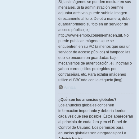
Sí, las imágenes se pueden mostrar en sus
mensajes. Si la administración permite
adjuntar archivos, puede subir la imagen
directamente al foro. De otra manera, debe
guardar primero su foto en un servidor de
acceso público, e.j.
http://www.ejemplo.com/mi-imagen.gif. No
puede publicar imágenes que se
encuentren en su PC (a menos que sea un
servidor de acceso público) ni tampoco las
que se encuentren guardadas bajo
mecanismos de autenticación, e.j. hotmail o
yahoo correo, sitios protegidos por
contraseñas, etc. Para exhibir imágenes
utilice el BBCode con la etiqueta [img].
Arriba
¿Qué son los anuncios globales?
Los anuncios globales contienen
información importante y debería leerlos
cada vez que sea posible. Éstos aparecerán
al principio de cada foro y en el Panel de
Control de Usuario. Los permisos para
anuncios globales son otorgados por La
Administración.