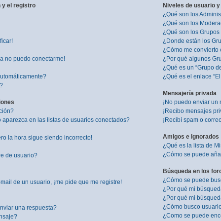
y el registro
Niveles de usuario y
¿Qué son los Adminis
¿Qué son los Modera
¿Qué son los Grupos
icar!
¿Donde están los Gru
¿Cómo me convierto 
ra no puedo conectarme!
¿Por qué algunos Gru
¿Qué es un “Grupo d
 automáticamente?
¿Qué es el enlace “E
”?
Mensajería privada
iones
¡No puedo enviar un 
ción?
¡Recibo mensajes pr
aparezca en las listas de usuarios conectados?
¡Recibí spam o correo
Amigos e Ignorados
ro la hora sigue siendo incorrecto!
¿Qué es la lista de M
¿Cómo se puede añadi
re de usuario?
Búsqueda en los for
¿Cómo se puede busca
mail de un usuario, ¡me pide que me registre!
¿Por qué mi búsqued
¿Por qué mi búsqued
¿Cómo busco usuari
nviar una respuesta?
¿Como se puede enco
nsaje?