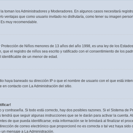
n la toman los Administradores y Moderadores. En algunos casos necesitará registra
/o ventajas que como usuario invitado no disfrutaría, como tener su imagen person
. Es muy recomendable.
rotección de Niños menores de 13 años del año 1998, es una ley de los Estados Uni
, que el registro de niños sea escrito y ratificado con el consentimiento de los p
l identificable de un menor de edad.
itio haya baneado su dirección IP o que el nombre de usuario con el que está inten
 en contacto con La Administración del sitio.
ificar!
 y contraseña. Si todo está correcto, hay dos posibles razones. Si el Sistema de Pr
tendrá que seguir algunas instrucciones que se le darán para activar la cuenta. 
es de que pueda identificarse; esta información se le brindará al finalizar el proces
irección de correo electrónico que proporcionó no es correcta o tal vez haya sido c
e un mensaje a La Administración.