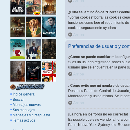
Arriba
¿Cuál es la función de “Borrar cooki
“Borrar cookies” borra las cookies cre
funciones como leer el seguimiento de l
cookies seguramente ayudará.
Arriba
Preferencias de usuario y con
¿Cómo se puede cambiar mi configur
Si es un usuario registrado, todos sus 
usuario que se encuentra en la parte su
Arriba
¿Cómo evito que mi nombre de usuari
Desde su Panel de Control de Usuario, 
Índice general
Moderadores y usted mismo. Se le cont
Buscar
Arriba
Mensajes nuevos
Sus mensajes
¡La hora en los foros no es correcta!
Mensajes sin respuesta
Es posible que esté viendo la hora corr
Temas activos
París, Nueva York, Sydney, etc. Recuer