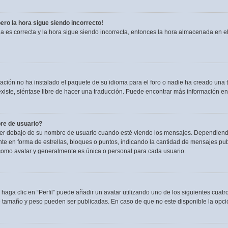
pero la hora sigue siendo incorrecto!
ia es correcta y la hora sigue siendo incorrecta, entonces la hora almacenada en 
ación no ha instalado el paquete de su idioma para el foro o nadie ha creado una t
existe, siéntase libre de hacer una traducción. Puede encontrar más información en
re de usuario?
debajo de su nombre de usuario cuando esté viendo los mensajes. Dependiendo de l
nte en forma de estrellas, bloques o puntos, indicando la cantidad de mensajes pu
omo avatar y generalmente es única o personal para cada usuario.
haga clic en “Perfil” puede añadir un avatar utilizando uno de los siguientes cuat
e tamaño y peso pueden ser publicadas. En caso de que no este disponible la opci