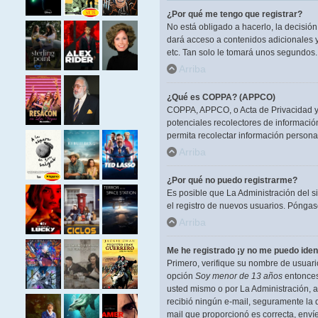
¿Por qué me tengo que registrar?
No está obligado a hacerlo, la decisió
dará acceso a contenidos adicionales y
etc. Tan solo le tomará unos segundos
Arriba
¿Qué es COPPA? (APPCO)
COPPA, APPCO, o Acta de Privacidad y P
potenciales recolectores de información
permita recolectar información persona
Arriba
¿Por qué no puedo registrarme?
Es posible que La Administración del s
el registro de nuevos usuarios. Póngase
Arriba
Me he registrado ¡y no me puedo ident
Primero, verifique su nombre de usuario
opción
Soy menor de 13 años
entonces 
usted mismo o por La Administración, ant
recibió ningún e-mail, seguramente la d
mail que proporcionó es correcta, enví