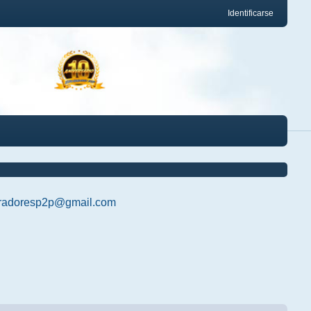
Identificarse
radoresp2p@gmail.com