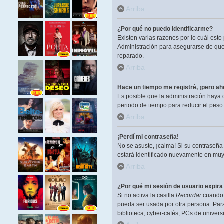
Arriba
¿Por qué no puedo identificarme?
Existen varias razones por lo cuál est
Administración para asegurarse de que 
reparado.
Arriba
Hace un tiempo me registré, ¡pero a
Es posible que la administración haya
periodo de tiempo para reducir el peso 
Arriba
¡Perdí mi contraseña!
No se asuste, ¡calma! Si su contraseña
estará identificado nuevamente en muy
Arriba
¿Por qué mi sesión de usuario expir
Si no activa la casilla
Recordar
cuando i
pueda ser usada por otra persona. Para
biblioteca, cyber-cafés, PCs de universi