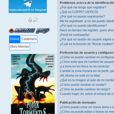
Problemas acerca de la identificación 
¿Por qué me tengo que registrar?
¿Qué es COPPA? (APPCO)
¿Por qué no puedo registrarme?
Me he registrado ¡y no me puedo identif
¿Por qué no puedo identificarme?
Hace un tiempo me registré, ¡pero aho
¡Perdí mi contraseña!
Global
Castellano
¿Por qué mi sesión de usuario expira
¿Cuál es la función de “Borrar cookies
Otros Idiomas
Preferencias de usuario y configurac
¿Cómo se puede cambiar mi configura
¿Cómo evito que mi nombre de usuario 
¡La hora en los foros no es correcta!
Cambié la zona horaria en mi perfil, ¡pe
¡Mi idioma no está en la lista!
¿Qué es la imagen al lado de mi nomb
¿Cómo puedo mostrar un avatar?
¿Cómo se puede cambiar mi rango?
Cuando hago clic sobre el enlace de e-
Publicación de mensajes
¿Cómo puedo crear un nuevo tema o e
¿Cómo se puede editar o borrar un me