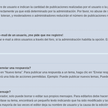
de usuario e indican la cantidad de publicaciones realizadas por el usuario o la 
ectamente ya que está determinado por la administración. Por favor, no abuse de s
lo toleran, y moderadores o administradores reducirán el número de publicaciones 
-mail de un usuario, ¡me pide que me registre!
e-mail a otros usuarios a través del foro, si la administración habilita la opción. 
enviar una respuesta?
 en “Nuevo tema”. Para publicar una respuesta a un tema, haga clic en “Enviar res
rá una lista de acciones permitidas. Ejemplo: Puede publicar nuevos temas, Puede 
mensaje?
dor, solo puede borrar o editar sus propios mensajes. Para editarlos debe hacer
editase su tema, encontrará un pequeño texto indicando que ha sido modificado y la
la mayoría de las veces el editor deja su nombre de usuario y la causa de la edic