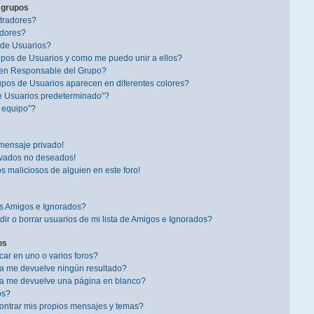
 grupos
tradores?
dores?
 de Usuarios?
pos de Usuarios y como me puedo unir a ellos?
en Responsable del Grupo?
pos de Usuarios aparecen en diferentes colores?
e Usuarios predeterminado”?
l equipo”?
mensaje privado!
ivados no deseados!
s maliciosos de alguien en este foro!
is Amigos e Ignorados?
r o borrar usuarios de mi lista de Amigos e Ignorados?
os
r en uno o varios foros?
a me devuelve ningún resultado?
a me devuelve una página en blanco?
os?
ntrar mis propios mensajes y temas?