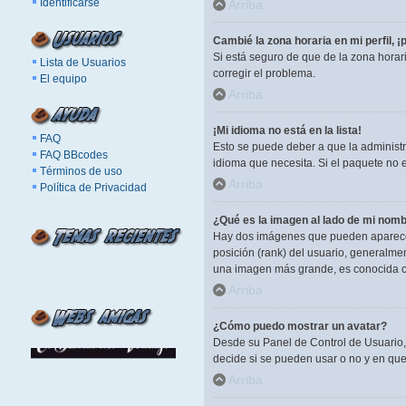
Identificarse
Arriba
Cambié la zona horaria en mi perfil, ¡
Si está seguro de que de la zona horar
Lista de Usuarios
corregir el problema.
El equipo
Arriba
¡Mi idioma no está en la lista!
FAQ
Esto se puede deber a que la administr
FAQ BBcodes
idioma que necesita. Si el paquete no 
Términos de uso
Arriba
Política de Privacidad
¿Qué es la imagen al lado de mi nomb
Hay dos imágenes que pueden aparecer 
posición (rank) del usuario, generalme
una imagen más grande, es conocida c
Arriba
¿Cómo puedo mostrar un avatar?
Desde su Panel de Control de Usuario, 
decide si se pueden usar o no y en qu
Arriba