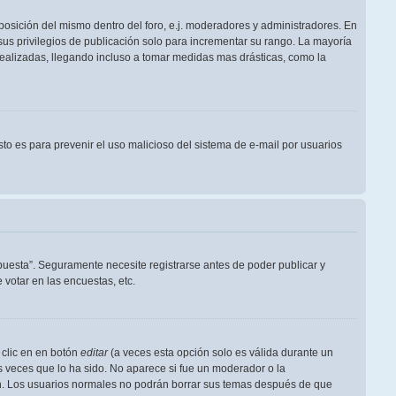
posición del mismo dentro del foro, e.j. moderadores y administradores. En
us privilegios de publicación solo para incrementar su rango. La mayoría
realizadas, llegando incluso a tomar medidas mas drásticas, como la
Esto es para prevenir el uso malicioso del sistema de e-mail por usuarios
puesta”. Seguramente necesite registrarse antes de poder publicar y
votar en las encuestas, etc.
 clic en en botón
editar
(a veces esta opción solo es válida durante un
s veces que lo ha sido. No aparece si fue un moderador o la
ión. Los usuarios normales no podrán borrar sus temas después de que