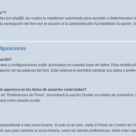
es”?
adas por phpBB, las cuales le mantienen autorizado para acceder a determinados re
a navegación del foro por el usuario si la administración ha habilitado la opción. S
figuraciones
ación?
datos y configuraciones están archivados en nuestra base de datos. Para modificarl
perior de las páginas del foro. Este sistema le permitirá cambiar sus datos y prefer
o aparezca en las listas de usuarios conectados?
en “Preferencias de Foros”, encontrará la opción
Ocultar mi estado de conexións
.
ará como usuario oculto.
espondiente a otra zona horaria. Si este es el caso, visite el Panel de Control de U
de que para cambiar la zona horaria, como las demás preferencias, debe estar regi