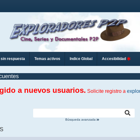
sin respuesta
Temas activos
Indice Global
Accesibilidad
cuentes
ngido a nuevos usuarios.
Solicite registro a
explo
Búsqueda avanzada
s