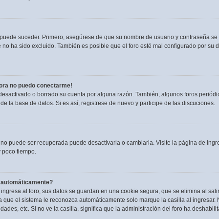
o puede suceder. Primero, asegúrese de que su nombre de usuario y contraseña se
no ha sido excluido. También es posible que el foro esté mal configurado por su du
hora no puedo conectarme!
 desactivado o borrado su cuenta por alguna razón. También, algunos foros perió
de la base de datos. Si es así, registrese de nuevo y participe de las discuciones.
 no puede ser recuperada puede desactivarla o cambiarla. Visite la página de ingre
 poco tiempo.
a automáticamente?
ngresa al foro, sus datos se guardan en una cookie segura, que se elimina al salir
 que el sistema le reconozca automáticamente solo marque la casilla al ingresar.
dades, etc. Si no ve la casilla, significa que la administración del foro ha deshabili