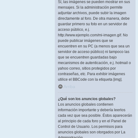
Sí, las imágenes se pueden mostrar en sus
mensajes. Si la administración permite
adjuntar archivos, puede subir la imagen
directamente al foro. De otra manera, debe
guardar primero su foto en un servidor de
acceso público, e.j.
http://www.ejemplo.com/mi-imagen.gif. No
puede publicar imágenes que se
encuentren en su PC (a menos que sea un
servidor de acceso público) ni tampoco las
que se encuentren guardadas bajo
mecanismos de autenticación, e.j. hotmail o
yahoo correo, sitios protegidos por
contraseñas, etc. Para exhibir imágenes
utilice el BBCode con la etiqueta [img].
Arriba
¿Qué son los anuncios globales?
Los anuncios globales contienen
información importante y debería leerlos
cada vez que sea posible. Éstos aparecerán
al principio de cada foro y en el Panel de
Control de Usuario. Los permisos para
anuncios globales son otorgados por La
Administración.