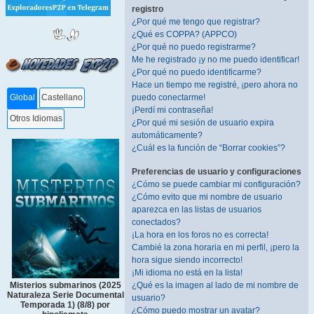
registro
¿Por qué me tengo que registrar?
¿Qué es COPPA? (APPCO)
¿Por qué no puedo registrarme?
Me he registrado ¡y no me puedo identificar!
¿Por qué no puedo identificarme?
Hace un tiempo me registré, ¡pero ahora no
puedo conectarme!
Global
Castellano
¡Perdí mi contraseña!
Otros Idiomas
¿Por qué mi sesión de usuario expira
automáticamente?
¿Cuál es la función de “Borrar cookies”?
Preferencias de usuario y configuraciones
¿Cómo se puede cambiar mi configuración?
¿Cómo evito que mi nombre de usuario
aparezca en las listas de usuarios
conectados?
¡La hora en los foros no es correcta!
Cambié la zona horaria en mi perfil, ¡pero la
hora sigue siendo incorrecto!
¡Mi idioma no está en la lista!
¿Qué es la imagen al lado de mi nombre de
Misterios submarinos (2025
Naturaleza Serie Documental
usuario?
Temporada 1) (8/8) por
¿Cómo puedo mostrar un avatar?