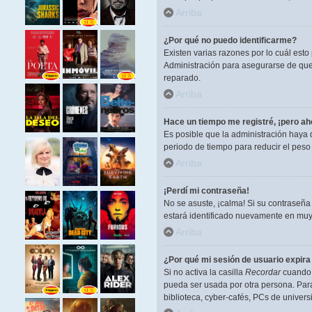
Arriba
¿Por qué no puedo identificarme?
Existen varias razones por lo cuál est
Administración para asegurarse de que 
reparado.
Arriba
Hace un tiempo me registré, ¡pero a
Es posible que la administración haya
periodo de tiempo para reducir el peso 
Arriba
¡Perdí mi contraseña!
No se asuste, ¡calma! Si su contraseña
estará identificado nuevamente en muy
Arriba
¿Por qué mi sesión de usuario expir
Si no activa la casilla
Recordar
cuando i
pueda ser usada por otra persona. Para
biblioteca, cyber-cafés, PCs de universi