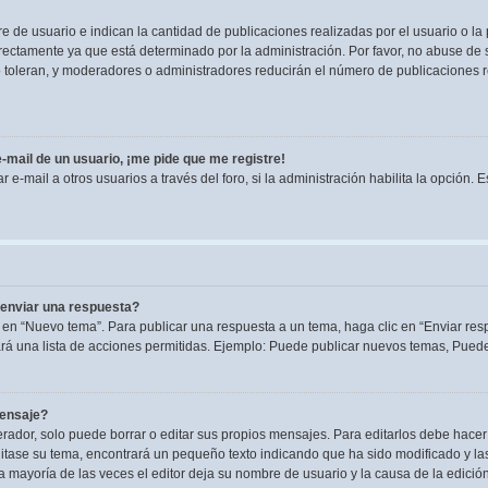
de usuario e indican la cantidad de publicaciones realizadas por el usuario o la 
ectamente ya que está determinado por la administración. Por favor, no abuse de s
lo toleran, y moderadores o administradores reducirán el número de publicaciones 
-mail de un usuario, ¡me pide que me registre!
e-mail a otros usuarios a través del foro, si la administración habilita la opción. 
enviar una respuesta?
 en “Nuevo tema”. Para publicar una respuesta a un tema, haga clic en “Enviar res
rá una lista de acciones permitidas. Ejemplo: Puede publicar nuevos temas, Puede 
mensaje?
dor, solo puede borrar o editar sus propios mensajes. Para editarlos debe hacer
editase su tema, encontrará un pequeño texto indicando que ha sido modificado y la
la mayoría de las veces el editor deja su nombre de usuario y la causa de la edic