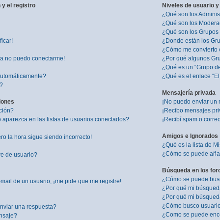
y el registro
Niveles de usuario y
¿Qué son los Adminis
¿Qué son los Modera
¿Qué son los Grupos
icar!
¿Donde están los Gru
¿Cómo me convierto 
ra no puedo conectarme!
¿Por qué algunos Gru
¿Qué es un “Grupo d
 automáticamente?
¿Qué es el enlace “E
”?
Mensajería privada
iones
¡No puedo enviar un 
ción?
¡Recibo mensajes pr
aparezca en las listas de usuarios conectados?
¡Recibí spam o correo
Amigos e Ignorados
ro la hora sigue siendo incorrecto!
¿Qué es la lista de M
¿Cómo se puede añadi
re de usuario?
Búsqueda en los for
¿Cómo se puede busca
mail de un usuario, ¡me pide que me registre!
¿Por qué mi búsqued
¿Por qué mi búsqued
¿Cómo busco usuari
nviar una respuesta?
¿Como se puede enco
nsaje?