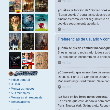
Arriba
¿Cuál es la función de “Borrar cooki
“Borrar cookies” borra las cookies cre
funciones como leer el seguimiento de l
cookies seguramente ayudará.
Arriba
Preferencias de usuario y con
¿Cómo se puede cambiar mi configur
Si es un usuario registrado, todos sus 
usuario que se encuentra en la parte su
Arriba
¿Cómo evito que mi nombre de usuari
Desde su Panel de Control de Usuario, 
Índice general
Moderadores y usted mismo. Se le cont
Buscar
Arriba
Mensajes nuevos
Sus mensajes
¡La hora en los foros no es correcta!
Mensajes sin respuesta
Es posible que esté viendo la hora corr
Temas activos
París, Nueva York, Sydney, etc. Recuer