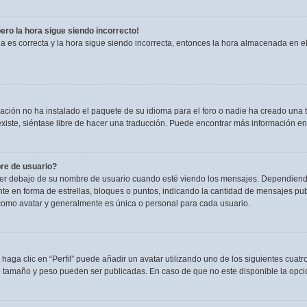
pero la hora sigue siendo incorrecto!
ia es correcta y la hora sigue siendo incorrecta, entonces la hora almacenada en 
ación no ha instalado el paquete de su idioma para el foro o nadie ha creado una t
existe, siéntase libre de hacer una traducción. Puede encontrar más información en
re de usuario?
debajo de su nombre de usuario cuando esté viendo los mensajes. Dependiendo de l
nte en forma de estrellas, bloques o puntos, indicando la cantidad de mensajes pu
omo avatar y generalmente es única o personal para cada usuario.
haga clic en “Perfil” puede añadir un avatar utilizando uno de los siguientes cuat
e tamaño y peso pueden ser publicadas. En caso de que no este disponible la opci