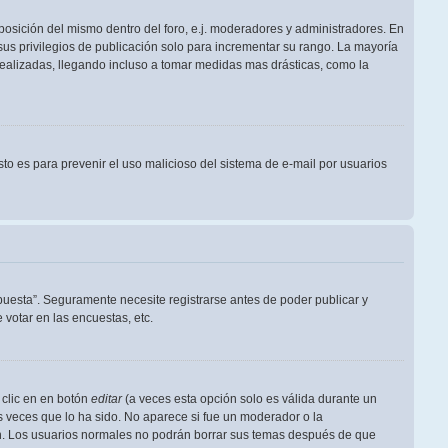
posición del mismo dentro del foro, e.j. moderadores y administradores. En
us privilegios de publicación solo para incrementar su rango. La mayoría
realizadas, llegando incluso a tomar medidas mas drásticas, como la
Esto es para prevenir el uso malicioso del sistema de e-mail por usuarios
puesta”. Seguramente necesite registrarse antes de poder publicar y
votar en las encuestas, etc.
 clic en en botón
editar
(a veces esta opción solo es válida durante un
s veces que lo ha sido. No aparece si fue un moderador o la
ión. Los usuarios normales no podrán borrar sus temas después de que