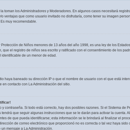
n la toman los Administradores y Moderadores. En algunos casos necesitará registra
/o ventajas que como usuario invitado no disfrutaría, como tener su imagen person
. Es muy recomendable.
rotección de Niños menores de 13 años del año 1998, es una ley de los Estados Uni
, que el registro de niños sea escrito y ratificado con el consentimiento de los p
l identificable de un menor de edad.
itio haya baneado su dirección IP o que el nombre de usuario con el que está inten
 en contacto con La Administración del sitio.
ificar!
 y contraseña. Si todo está correcto, hay dos posibles razones. Si el Sistema de Pr
tendrá que seguir algunas instrucciones que se le darán para activar la cuenta. 
es de que pueda identificarse; esta información se le brindará al finalizar el proces
irección de correo electrónico que proporcionó no es correcta o tal vez haya sido c
e un mensaje a La Administración.