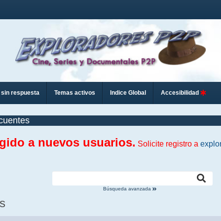
sin respuesta
Temas activos
Indice Global
Accesibilidad
cuentes
ngido a nuevos usuarios.
Solicite registro a
explo
Búsqueda avanzada
s