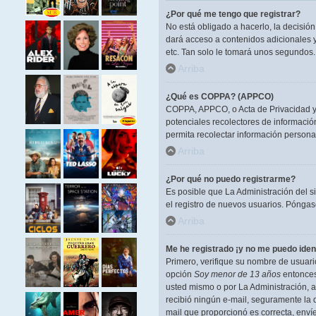
¿Por qué me tengo que registrar?
No está obligado a hacerlo, la decisió
dará acceso a contenidos adicionales y
etc. Tan solo le tomará unos segundos
Arriba
¿Qué es COPPA? (APPCO)
COPPA, APPCO, o Acta de Privacidad y P
potenciales recolectores de información
permita recolectar información persona
Arriba
¿Por qué no puedo registrarme?
Es posible que La Administración del s
el registro de nuevos usuarios. Póngase
Arriba
Me he registrado ¡y no me puedo ident
Primero, verifique su nombre de usuario
opción
Soy menor de 13 años
entonces 
usted mismo o por La Administración, ant
recibió ningún e-mail, seguramente la d
mail que proporcionó es correcta, enví