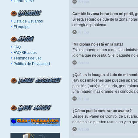
Identificarse
Arriba
Cambié la zona horaria en mi perfil, ¡
Si está seguro de que de la zona horar
Lista de Usuarios
corregir el problema.
El equipo
Arriba
¡Mi idioma no está en la lista!
FAQ
Esto se puede deber a que la administr
FAQ BBcodes
idioma que necesita. Si el paquete no 
Términos de uso
Arriba
Política de Privacidad
¿Qué es la imagen al lado de mi nomb
Hay dos imágenes que pueden aparecer 
posición (rank) del usuario, generalme
una imagen más grande, es conocida c
Arriba
¿Cómo puedo mostrar un avatar?
Desde su Panel de Control de Usuario, 
decide si se pueden usar o no y en qu
Arriba