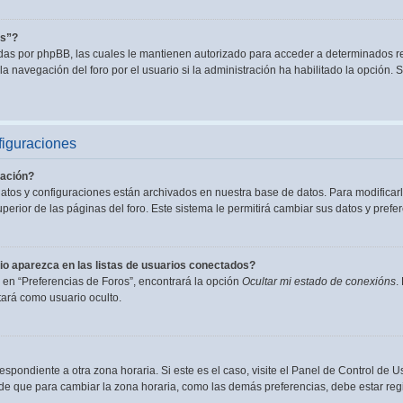
es”?
adas por phpBB, las cuales le mantienen autorizado para acceder a determinados re
a navegación del foro por el usuario si la administración ha habilitado la opción. S
figuraciones
ación?
datos y configuraciones están archivados en nuestra base de datos. Para modificarl
perior de las páginas del foro. Este sistema le permitirá cambiar sus datos y prefer
o aparezca en las listas de usuarios conectados?
en “Preferencias de Foros”, encontrará la opción
Ocultar mi estado de conexións
.
ará como usuario oculto.
espondiente a otra zona horaria. Si este es el caso, visite el Panel de Control de U
de que para cambiar la zona horaria, como las demás preferencias, debe estar regi