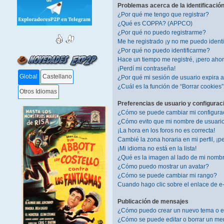
Problemas acerca de la identificación 
¿Por qué me tengo que registrar?
¿Qué es COPPA? (APPCO)
¿Por qué no puedo registrarme?
Me he registrado ¡y no me puedo identif
¿Por qué no puedo identificarme?
Hace un tiempo me registré, ¡pero aho
¡Perdí mi contraseña!
Global
Castellano
¿Por qué mi sesión de usuario expira
¿Cuál es la función de “Borrar cookies
Otros Idiomas
Preferencias de usuario y configurac
¿Cómo se puede cambiar mi configura
¿Cómo evito que mi nombre de usuario 
¡La hora en los foros no es correcta!
Cambié la zona horaria en mi perfil, ¡pe
¡Mi idioma no está en la lista!
¿Qué es la imagen al lado de mi nomb
¿Cómo puedo mostrar un avatar?
¿Cómo se puede cambiar mi rango?
Cuando hago clic sobre el enlace de e-
Publicación de mensajes
¿Cómo puedo crear un nuevo tema o e
¿Cómo se puede editar o borrar un me