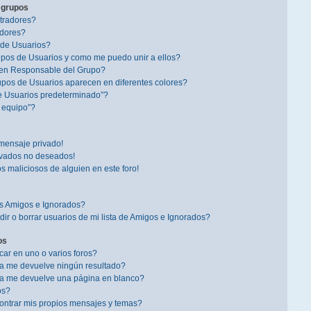
 grupos
tradores?
dores?
 de Usuarios?
pos de Usuarios y como me puedo unir a ellos?
en Responsable del Grupo?
pos de Usuarios aparecen en diferentes colores?
e Usuarios predeterminado”?
l equipo”?
mensaje privado!
ivados no deseados!
s maliciosos de alguien en este foro!
is Amigos e Ignorados?
r o borrar usuarios de mi lista de Amigos e Ignorados?
os
r en uno o varios foros?
a me devuelve ningún resultado?
a me devuelve una página en blanco?
os?
ntrar mis propios mensajes y temas?