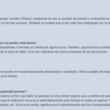
o puede suceder. Primero, asegúrese de que su nombre de usuario y contraseña se
no ha sido excluido. También es posible que el foro esté mal configurado por su du
hora no puedo conectarme!
 desactivado o borrado su cuenta por alguna razón. También, algunos foros perió
de la base de datos. Si es así, registrese de nuevo y participe de las discuciones.
 no puede ser recuperada puede desactivarla o cambiarla. Visite la página de ingre
 poco tiempo.
a automáticamente?
ngresa al foro, sus datos se guardan en una cookie segura, que se elimina al salir
 que el sistema le reconozca automáticamente solo marque la casilla al ingresar.
dades, etc. Si no ve la casilla, significa que la administración del foro ha deshabili