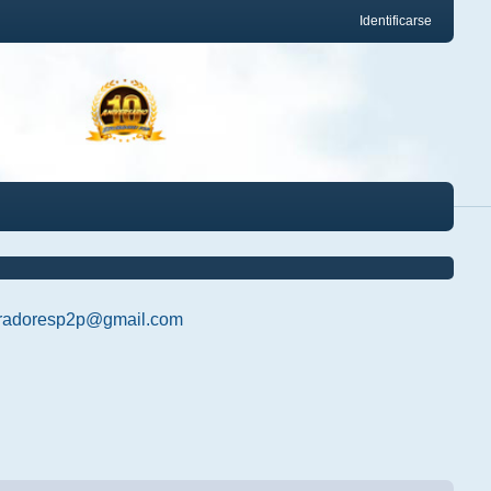
Identificarse
radoresp2p@gmail.com