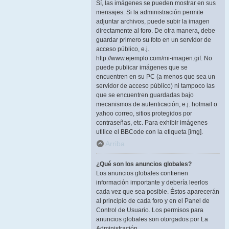
Sí, las imágenes se pueden mostrar en sus
mensajes. Si la administración permite
adjuntar archivos, puede subir la imagen
directamente al foro. De otra manera, debe
guardar primero su foto en un servidor de
acceso público, e.j.
http://www.ejemplo.com/mi-imagen.gif. No
puede publicar imágenes que se
encuentren en su PC (a menos que sea un
servidor de acceso público) ni tampoco las
que se encuentren guardadas bajo
mecanismos de autenticación, e.j. hotmail o
yahoo correo, sitios protegidos por
contraseñas, etc. Para exhibir imágenes
utilice el BBCode con la etiqueta [img].
Arriba
¿Qué son los anuncios globales?
Los anuncios globales contienen
información importante y debería leerlos
cada vez que sea posible. Éstos aparecerán
al principio de cada foro y en el Panel de
Control de Usuario. Los permisos para
anuncios globales son otorgados por La
Administración.