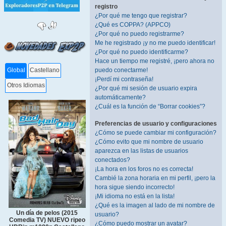
registro
¿Por qué me tengo que registrar?
¿Qué es COPPA? (APPCO)
¿Por qué no puedo registrarme?
Me he registrado ¡y no me puedo identificar!
¿Por qué no puedo identificarme?
Hace un tiempo me registré, ¡pero ahora no
puedo conectarme!
Global
Castellano
¡Perdí mi contraseña!
Otros Idiomas
¿Por qué mi sesión de usuario expira
automáticamente?
¿Cuál es la función de “Borrar cookies”?
Preferencias de usuario y configuraciones
¿Cómo se puede cambiar mi configuración?
¿Cómo evito que mi nombre de usuario
aparezca en las listas de usuarios
conectados?
¡La hora en los foros no es correcta!
Cambié la zona horaria en mi perfil, ¡pero la
hora sigue siendo incorrecto!
¡Mi idioma no está en la lista!
¿Qué es la imagen al lado de mi nombre de
Un día de pelos (2015
usuario?
Comedia TV) NUEVO ripeo
¿Cómo puedo mostrar un avatar?