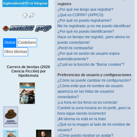
registro
¿Por qué me tengo que registrar?
¿Qué es COPPA? (APPCO)
¿Por qué no puedo registrarme?
Me he registrado ¡y no me puedo identificar!
¿Por qué no puedo identificarme?
Hace un tiempo me registré, ¡pero ahora no
puedo conectarme!
Global
Castellano
¡Perdí mi contraseña!
Otros Idiomas
¿Por qué mi sesión de usuario expira
automáticamente?
¿Cuál es la función de “Borrar cookies”?
Carrera de bestias (2026
Ciencia Ficción) por
Preferencias de usuario y configuraciones
hipolismata
¿Cómo se puede cambiar mi configuración?
¿Cómo evito que mi nombre de usuario
aparezca en las listas de usuarios
conectados?
¡La hora en los foros no es correcta!
Cambié la zona horaria en mi perfil, ¡pero la
hora sigue siendo incorrecto!
¡Mi idioma no está en la lista!
¿Qué es la imagen al lado de mi nombre de
usuario?
¿Cómo puedo mostrar un avatar?