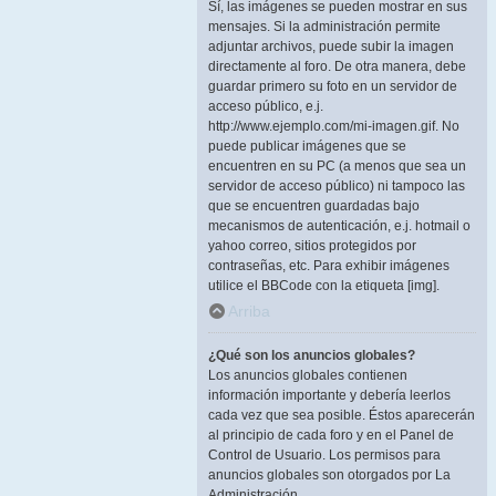
Sí, las imágenes se pueden mostrar en sus
mensajes. Si la administración permite
adjuntar archivos, puede subir la imagen
directamente al foro. De otra manera, debe
guardar primero su foto en un servidor de
acceso público, e.j.
http://www.ejemplo.com/mi-imagen.gif. No
puede publicar imágenes que se
encuentren en su PC (a menos que sea un
servidor de acceso público) ni tampoco las
que se encuentren guardadas bajo
mecanismos de autenticación, e.j. hotmail o
yahoo correo, sitios protegidos por
contraseñas, etc. Para exhibir imágenes
utilice el BBCode con la etiqueta [img].
Arriba
¿Qué son los anuncios globales?
Los anuncios globales contienen
información importante y debería leerlos
cada vez que sea posible. Éstos aparecerán
al principio de cada foro y en el Panel de
Control de Usuario. Los permisos para
anuncios globales son otorgados por La
Administración.