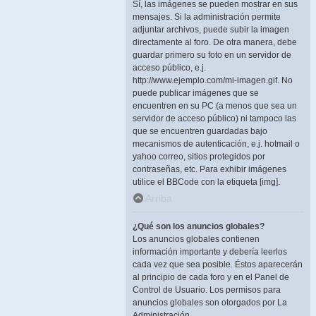
Sí, las imágenes se pueden mostrar en sus
mensajes. Si la administración permite
adjuntar archivos, puede subir la imagen
directamente al foro. De otra manera, debe
guardar primero su foto en un servidor de
acceso público, e.j.
http://www.ejemplo.com/mi-imagen.gif. No
puede publicar imágenes que se
encuentren en su PC (a menos que sea un
servidor de acceso público) ni tampoco las
que se encuentren guardadas bajo
mecanismos de autenticación, e.j. hotmail o
yahoo correo, sitios protegidos por
contraseñas, etc. Para exhibir imágenes
utilice el BBCode con la etiqueta [img].
Arriba
¿Qué son los anuncios globales?
Los anuncios globales contienen
información importante y debería leerlos
cada vez que sea posible. Éstos aparecerán
al principio de cada foro y en el Panel de
Control de Usuario. Los permisos para
anuncios globales son otorgados por La
Administración.