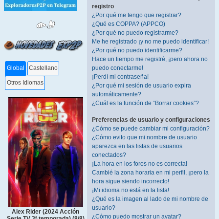
registro
¿Por qué me tengo que registrar?
¿Qué es COPPA? (APPCO)
¿Por qué no puedo registrarme?
Me he registrado ¡y no me puedo identificar!
¿Por qué no puedo identificarme?
Hace un tiempo me registré, ¡pero ahora no
puedo conectarme!
Global
Castellano
¡Perdí mi contraseña!
Otros Idiomas
¿Por qué mi sesión de usuario expira
automáticamente?
¿Cuál es la función de “Borrar cookies”?
Preferencias de usuario y configuraciones
¿Cómo se puede cambiar mi configuración?
¿Cómo evito que mi nombre de usuario
aparezca en las listas de usuarios
conectados?
¡La hora en los foros no es correcta!
Cambié la zona horaria en mi perfil, ¡pero la
hora sigue siendo incorrecto!
¡Mi idioma no está en la lista!
¿Qué es la imagen al lado de mi nombre de
usuario?
Alex Rider (2024 Acción
¿Cómo puedo mostrar un avatar?
Serie TV 3ª temporada) (8/8)