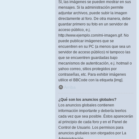
Sí, las imágenes se pueden mostrar en sus
mensajes. Si la administración permite
adjuntar archivos, puede subir la imagen
directamente al foro. De otra manera, debe
guardar primero su foto en un servidor de
acceso público, e.j.
http://www.ejemplo.com/mi-imagen.gif. No
puede publicar imágenes que se
encuentren en su PC (a menos que sea un
servidor de acceso público) ni tampoco las
que se encuentren guardadas bajo
mecanismos de autenticación, e.j. hotmail o
yahoo correo, sitios protegidos por
contraseñas, etc. Para exhibir imágenes
utilice el BBCode con la etiqueta [img].
Arriba
¿Qué son los anuncios globales?
Los anuncios globales contienen
información importante y debería leerlos
cada vez que sea posible. Éstos aparecerán
al principio de cada foro y en el Panel de
Control de Usuario. Los permisos para
anuncios globales son otorgados por La
Administración.