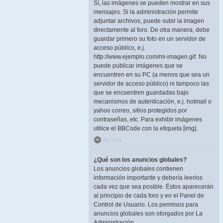
Sí, las imágenes se pueden mostrar en sus
mensajes. Si la administración permite
adjuntar archivos, puede subir la imagen
directamente al foro. De otra manera, debe
guardar primero su foto en un servidor de
acceso público, e.j.
http://www.ejemplo.com/mi-imagen.gif. No
puede publicar imágenes que se
encuentren en su PC (a menos que sea un
servidor de acceso público) ni tampoco las
que se encuentren guardadas bajo
mecanismos de autenticación, e.j. hotmail o
yahoo correo, sitios protegidos por
contraseñas, etc. Para exhibir imágenes
utilice el BBCode con la etiqueta [img].
Arriba
¿Qué son los anuncios globales?
Los anuncios globales contienen
información importante y debería leerlos
cada vez que sea posible. Éstos aparecerán
al principio de cada foro y en el Panel de
Control de Usuario. Los permisos para
anuncios globales son otorgados por La
Administración.