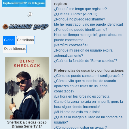
registro
¿Por qué me tengo que registrar?
¿Qué es COPPA? (APPCO)
¿Por qué no puedo registrarme?
Me he registrado ¡y no me puedo identificar!
¿Por qué no puedo identificarme?
Hace un tiempo me registré, ¡pero ahora no
puedo conectarme!
Global
Castellano
¡Perdí mi contraseña!
Otros Idiomas
¿Por qué mi sesión de usuario expira
automáticamente?
¿Cuál es la función de “Borrar cookies”?
Preferencias de usuario y configuraciones
¿Cómo se puede cambiar mi configuración?
¿Cómo evito que mi nombre de usuario
aparezca en las listas de usuarios
conectados?
¡La hora en los foros no es correcta!
Cambié la zona horaria en mi perfil, ¡pero la
hora sigue siendo incorrecto!
¡Mi idioma no está en la lista!
¿Qué es la imagen al lado de mi nombre de
Sherlock a ciegas (2026
usuario?
Drama Serie TV 1ª
¿Cómo puedo mostrar un avatar?