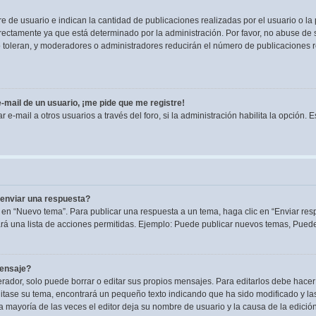
de usuario e indican la cantidad de publicaciones realizadas por el usuario o la 
ectamente ya que está determinado por la administración. Por favor, no abuse de s
lo toleran, y moderadores o administradores reducirán el número de publicaciones 
-mail de un usuario, ¡me pide que me registre!
e-mail a otros usuarios a través del foro, si la administración habilita la opción. 
enviar una respuesta?
 en “Nuevo tema”. Para publicar una respuesta a un tema, haga clic en “Enviar res
rá una lista de acciones permitidas. Ejemplo: Puede publicar nuevos temas, Puede 
mensaje?
dor, solo puede borrar o editar sus propios mensajes. Para editarlos debe hacer
editase su tema, encontrará un pequeño texto indicando que ha sido modificado y la
la mayoría de las veces el editor deja su nombre de usuario y la causa de la edic