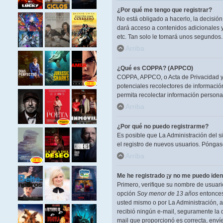
¿Por qué me tengo que registrar?
No está obligado a hacerlo, la decisió
dará acceso a contenidos adicionales y
etc. Tan solo le tomará unos segundos
Arriba
¿Qué es COPPA? (APPCO)
COPPA, APPCO, o Acta de Privacidad y P
potenciales recolectores de información
permita recolectar información persona
Arriba
¿Por qué no puedo registrarme?
Es posible que La Administración del s
el registro de nuevos usuarios. Póngase
Arriba
Me he registrado ¡y no me puedo ident
Primero, verifique su nombre de usuario
opción
Soy menor de 13 años
entonces 
usted mismo o por La Administración, ant
recibió ningún e-mail, seguramente la d
mail que proporcionó es correcta, enví