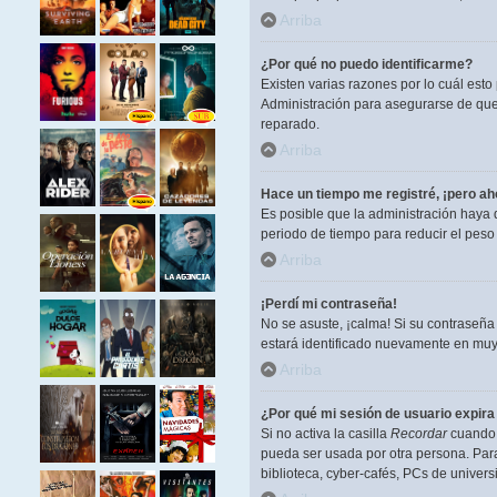
Arriba
¿Por qué no puedo identificarme?
Existen varias razones por lo cuál est
Administración para asegurarse de que 
reparado.
Arriba
Hace un tiempo me registré, ¡pero a
Es posible que la administración haya
periodo de tiempo para reducir el peso 
Arriba
¡Perdí mi contraseña!
No se asuste, ¡calma! Si su contraseña
estará identificado nuevamente en muy
Arriba
¿Por qué mi sesión de usuario expir
Si no activa la casilla
Recordar
cuando i
pueda ser usada por otra persona. Para
biblioteca, cyber-cafés, PCs de universi