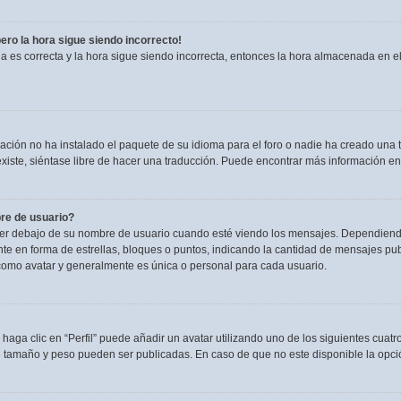
pero la hora sigue siendo incorrecto!
ia es correcta y la hora sigue siendo incorrecta, entonces la hora almacenada en 
ación no ha instalado el paquete de su idioma para el foro o nadie ha creado una t
existe, siéntase libre de hacer una traducción. Puede encontrar más información en
re de usuario?
debajo de su nombre de usuario cuando esté viendo los mensajes. Dependiendo de l
nte en forma de estrellas, bloques o puntos, indicando la cantidad de mensajes pu
omo avatar y generalmente es única o personal para cada usuario.
haga clic en “Perfil” puede añadir un avatar utilizando uno de los siguientes cuat
e tamaño y peso pueden ser publicadas. En caso de que no este disponible la opci