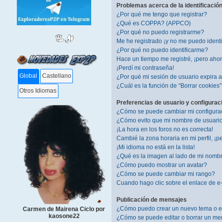
Problemas acerca de la identificación 
¿Por qué me tengo que registrar?
¿Qué es COPPA? (APPCO)
¿Por qué no puedo registrarme?
Me he registrado ¡y no me puedo identif
¿Por qué no puedo identificarme?
Hace un tiempo me registré, ¡pero aho
¡Perdí mi contraseña!
Global
Castellano
¿Por qué mi sesión de usuario expira
¿Cuál es la función de “Borrar cookies
Otros Idiomas
Preferencias de usuario y configurac
¿Cómo se puede cambiar mi configura
¿Cómo evito que mi nombre de usuario 
¡La hora en los foros no es correcta!
Cambié la zona horaria en mi perfil, ¡pe
¡Mi idioma no está en la lista!
¿Qué es la imagen al lado de mi nomb
¿Cómo puedo mostrar un avatar?
¿Cómo se puede cambiar mi rango?
Cuando hago clic sobre el enlace de e-
Publicación de mensajes
¿Cómo puedo crear un nuevo tema o e
Carmen de Mairena Ciclo por
kaosone22
¿Cómo se puede editar o borrar un me