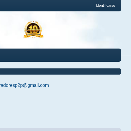
Identificarse
radoresp2p@gmail.com