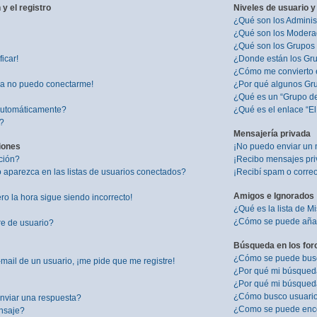
y el registro
Niveles de usuario y
¿Qué son los Adminis
¿Qué son los Modera
¿Qué son los Grupos
icar!
¿Donde están los Gru
¿Cómo me convierto 
ra no puedo conectarme!
¿Por qué algunos Gru
¿Qué es un “Grupo d
 automáticamente?
¿Qué es el enlace “E
”?
Mensajería privada
iones
¡No puedo enviar un 
ción?
¡Recibo mensajes pr
aparezca en las listas de usuarios conectados?
¡Recibí spam o correo
Amigos e Ignorados
ro la hora sigue siendo incorrecto!
¿Qué es la lista de M
¿Cómo se puede añadi
re de usuario?
Búsqueda en los for
¿Cómo se puede busca
mail de un usuario, ¡me pide que me registre!
¿Por qué mi búsqued
¿Por qué mi búsqued
¿Cómo busco usuari
nviar una respuesta?
¿Como se puede enco
nsaje?