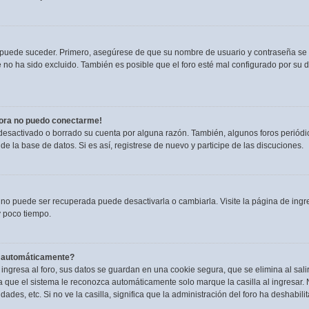
o puede suceder. Primero, asegúrese de que su nombre de usuario y contraseña se
no ha sido excluido. También es posible que el foro esté mal configurado por su du
hora no puedo conectarme!
 desactivado o borrado su cuenta por alguna razón. También, algunos foros perió
de la base de datos. Si es así, registrese de nuevo y participe de las discuciones.
 no puede ser recuperada puede desactivarla o cambiarla. Visite la página de ingre
 poco tiempo.
a automáticamente?
ngresa al foro, sus datos se guardan en una cookie segura, que se elimina al salir
 que el sistema le reconozca automáticamente solo marque la casilla al ingresar.
dades, etc. Si no ve la casilla, significa que la administración del foro ha deshabili