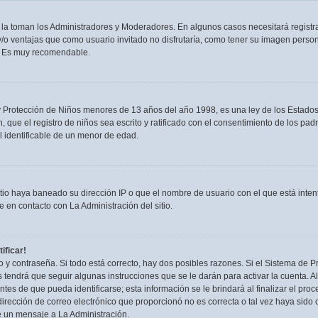
n la toman los Administradores y Moderadores. En algunos casos necesitará registra
/o ventajas que como usuario invitado no disfrutaría, como tener su imagen person
. Es muy recomendable.
rotección de Niños menores de 13 años del año 1998, es una ley de los Estados Uni
, que el registro de niños sea escrito y ratificado con el consentimiento de los p
l identificable de un menor de edad.
itio haya baneado su dirección IP o que el nombre de usuario con el que está inten
 en contacto con La Administración del sitio.
ificar!
 y contraseña. Si todo está correcto, hay dos posibles razones. Si el Sistema de Pr
tendrá que seguir algunas instrucciones que se le darán para activar la cuenta. 
es de que pueda identificarse; esta información se le brindará al finalizar el proces
irección de correo electrónico que proporcionó no es correcta o tal vez haya sido c
e un mensaje a La Administración.