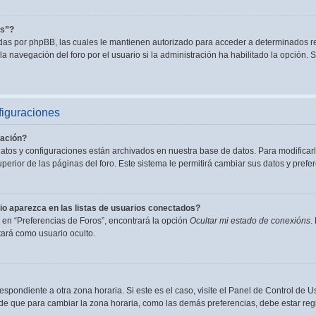
es”?
adas por phpBB, las cuales le mantienen autorizado para acceder a determinados re
a navegación del foro por el usuario si la administración ha habilitado la opción. S
figuraciones
ación?
datos y configuraciones están archivados en nuestra base de datos. Para modificarl
perior de las páginas del foro. Este sistema le permitirá cambiar sus datos y prefer
o aparezca en las listas de usuarios conectados?
en “Preferencias de Foros”, encontrará la opción
Ocultar mi estado de conexións
.
ará como usuario oculto.
espondiente a otra zona horaria. Si este es el caso, visite el Panel de Control de U
de que para cambiar la zona horaria, como las demás preferencias, debe estar regi