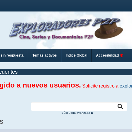
sin respuesta
Temas activos
Indice Global
Accesibilidad
cuentes
ngido a nuevos usuarios.
Solicite registro a
explo
Búsqueda avanzada
s