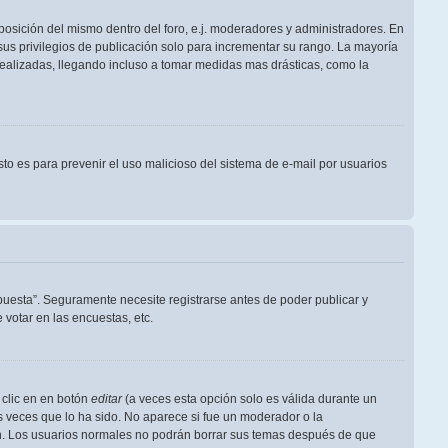
posición del mismo dentro del foro, e.j. moderadores y administradores. En
us privilegios de publicación solo para incrementar su rango. La mayoría
realizadas, llegando incluso a tomar medidas mas drásticas, como la
Esto es para prevenir el uso malicioso del sistema de e-mail por usuarios
puesta”. Seguramente necesite registrarse antes de poder publicar y
votar en las encuestas, etc.
 clic en en botón
editar
(a veces esta opción solo es válida durante un
s veces que lo ha sido. No aparece si fue un moderador o la
ión. Los usuarios normales no podrán borrar sus temas después de que