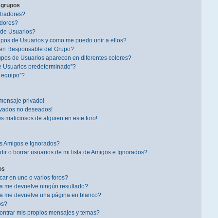
 grupos
tradores?
dores?
 de Usuarios?
pos de Usuarios y como me puedo unir a ellos?
en Responsable del Grupo?
pos de Usuarios aparecen en diferentes colores?
e Usuarios predeterminado”?
l equipo”?
mensaje privado!
ivados no deseados!
s maliciosos de alguien en este foro!
is Amigos e Ignorados?
r o borrar usuarios de mi lista de Amigos e Ignorados?
os
r en uno o varios foros?
a me devuelve ningún resultado?
a me devuelve una página en blanco?
os?
ntrar mis propios mensajes y temas?