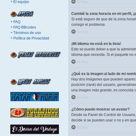
Arriba
El equipo
Cambié la zona horaria en mi perfil, ¡
Si está seguro de que de la zona horar
FAQ
corregir el problema.
FAQ BBcodes
Arriba
Términos de uso
Política de Privacidad
¡Mi idioma no está en la lista!
Esto se puede deber a que la administr
idioma que necesita. Si el paquete no 
Arriba
¿Qué es la imagen al lado de mi nomb
Hay dos imágenes que pueden aparecer 
posición (rank) del usuario, generalme
una imagen más grande, es conocida c
Arriba
¿Cómo puedo mostrar un avatar?
Desde su Panel de Control de Usuario, 
decide si se pueden usar o no y en qu
Arriba