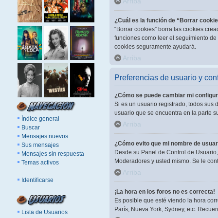
Arriba
¿Cuál es la función de “Borrar cooki
“Borrar cookies” borra las cookies cre
funciones como leer el seguimiento de l
cookies seguramente ayudará.
Arriba
Preferencias de usuario y con
¿Cómo se puede cambiar mi configur
Si es un usuario registrado, todos sus 
usuario que se encuentra en la parte su
Índice general
Arriba
Buscar
Mensajes nuevos
¿Cómo evito que mi nombre de usuari
Sus mensajes
Desde su Panel de Control de Usuario, 
Mensajes sin respuesta
Moderadores y usted mismo. Se le cont
Temas activos
Arriba
Identificarse
¡La hora en los foros no es correcta!
Es posible que esté viendo la hora corr
París, Nueva York, Sydney, etc. Recuer
Lista de Usuarios