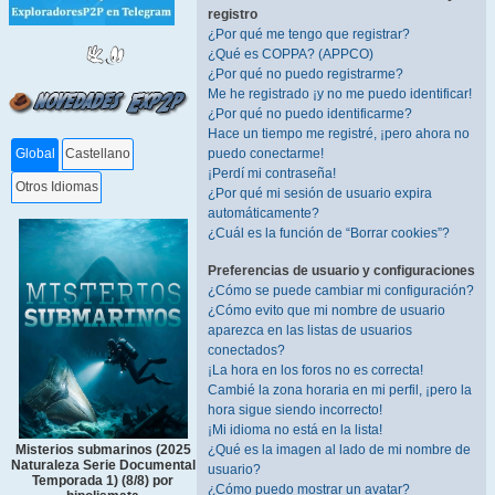
registro
¿Por qué me tengo que registrar?
¿Qué es COPPA? (APPCO)
¿Por qué no puedo registrarme?
Me he registrado ¡y no me puedo identificar!
¿Por qué no puedo identificarme?
Hace un tiempo me registré, ¡pero ahora no
puedo conectarme!
Global
Castellano
¡Perdí mi contraseña!
Otros Idiomas
¿Por qué mi sesión de usuario expira
automáticamente?
¿Cuál es la función de “Borrar cookies”?
Preferencias de usuario y configuraciones
¿Cómo se puede cambiar mi configuración?
¿Cómo evito que mi nombre de usuario
aparezca en las listas de usuarios
conectados?
¡La hora en los foros no es correcta!
Cambié la zona horaria en mi perfil, ¡pero la
hora sigue siendo incorrecto!
¡Mi idioma no está en la lista!
¿Qué es la imagen al lado de mi nombre de
Misterios submarinos (2025
Naturaleza Serie Documental
usuario?
Temporada 1) (8/8) por
¿Cómo puedo mostrar un avatar?