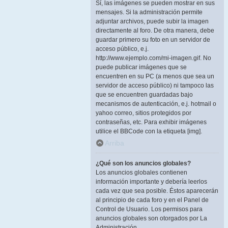
Sí, las imágenes se pueden mostrar en sus
mensajes. Si la administración permite
adjuntar archivos, puede subir la imagen
directamente al foro. De otra manera, debe
guardar primero su foto en un servidor de
acceso público, e.j.
http://www.ejemplo.com/mi-imagen.gif. No
puede publicar imágenes que se
encuentren en su PC (a menos que sea un
servidor de acceso público) ni tampoco las
que se encuentren guardadas bajo
mecanismos de autenticación, e.j. hotmail o
yahoo correo, sitios protegidos por
contraseñas, etc. Para exhibir imágenes
utilice el BBCode con la etiqueta [img].
Arriba
¿Qué son los anuncios globales?
Los anuncios globales contienen
información importante y debería leerlos
cada vez que sea posible. Éstos aparecerán
al principio de cada foro y en el Panel de
Control de Usuario. Los permisos para
anuncios globales son otorgados por La
Administración.