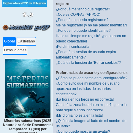
registro
¿Por qué me tengo que registrar?
¿Qué es COPPA? (APPCO)
¿Por qué no puedo registrarme?
Me he registrado ¡y no me puedo identificar!
¿Por qué no puedo identificarme?
Hace un tiempo me registré, ¡pero ahora no
puedo conectarme!
Global
Castellano
¡Perdí mi contraseña!
Otros Idiomas
¿Por qué mi sesión de usuario expira
automáticamente?
¿Cuál es la función de “Borrar cookies”?
Preferencias de usuario y configuraciones
¿Cómo se puede cambiar mi configuración?
¿Cómo evito que mi nombre de usuario
aparezca en las listas de usuarios
conectados?
¡La hora en los foros no es correcta!
Cambié la zona horaria en mi perfil, ¡pero la
hora sigue siendo incorrecto!
¡Mi idioma no está en la lista!
¿Qué es la imagen al lado de mi nombre de
Misterios submarinos (2025
Naturaleza Serie Documental
usuario?
Temporada 1) (8/8) por
¿Cómo puedo mostrar un avatar?