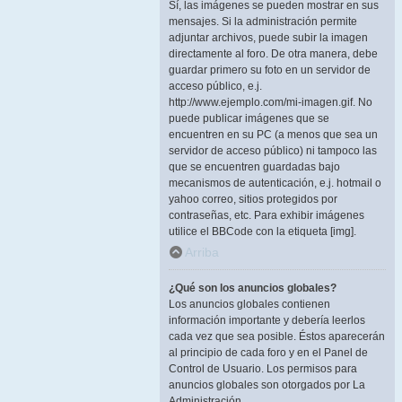
Sí, las imágenes se pueden mostrar en sus
mensajes. Si la administración permite
adjuntar archivos, puede subir la imagen
directamente al foro. De otra manera, debe
guardar primero su foto en un servidor de
acceso público, e.j.
http://www.ejemplo.com/mi-imagen.gif. No
puede publicar imágenes que se
encuentren en su PC (a menos que sea un
servidor de acceso público) ni tampoco las
que se encuentren guardadas bajo
mecanismos de autenticación, e.j. hotmail o
yahoo correo, sitios protegidos por
contraseñas, etc. Para exhibir imágenes
utilice el BBCode con la etiqueta [img].
Arriba
¿Qué son los anuncios globales?
Los anuncios globales contienen
información importante y debería leerlos
cada vez que sea posible. Éstos aparecerán
al principio de cada foro y en el Panel de
Control de Usuario. Los permisos para
anuncios globales son otorgados por La
Administración.