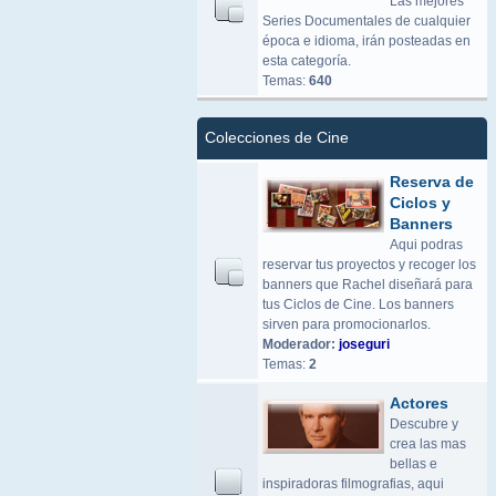
Las mejores
Series Documentales de cualquier
época e idioma, irán posteadas en
esta categoría.
Temas:
640
Colecciones de Cine
Reserva de
Ciclos y
Banners
Aqui podras
reservar tus proyectos y recoger los
banners que Rachel diseñará para
tus Ciclos de Cine. Los banners
sirven para promocionarlos.
Moderador:
joseguri
Temas:
2
Actores
Descubre y
crea las mas
bellas e
inspiradoras filmografias, aqui