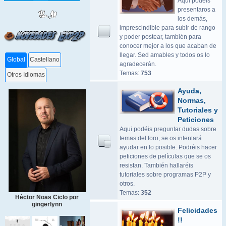
Aqui podeis
presentaros a
los demás,
imprescindible para subir de rango
y poder postear, también para
conocer mejor a los que acaban de
llegar. Sed amables y todos os lo
Global
Castellano
agradecerán.
Temas:
753
Otros Idiomas
Ayuda,
Normas,
Tutoriales y
Peticiones
Aqui podéis preguntar dudas sobre
temas del foro, se os intentará
ayudar en lo posible. Podréis hacer
peticiones de películas que se os
resistan. También hallaréis
tutoriales sobre programas P2P y
otros.
Temas:
352
Héctor Noas Ciclo por
gingerlynn
Felicidades
!!