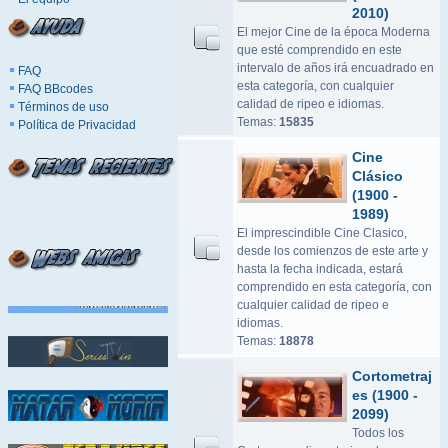
2010)
El mejor Cine de la época Moderna
que esté comprendido en este
intervalo de años irá encuadrado en
FAQ
esta categoría, con cualquier
FAQ BBcodes
calidad de ripeo e idiomas.
Términos de uso
Temas:
15835
Política de Privacidad
Cine
Clásico
(1900 -
1989)
El imprescindible Cine Clasico,
desde los comienzos de este arte y
hasta la fecha indicada, estará
comprendido en esta categoría, con
cualquier calidad de ripeo e
idiomas.
Temas:
18878
Cortometraj
es (1900 -
2099)
Todos los