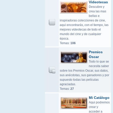
Videotecas
Descubre y
crea las mas
bellas e
inspiradoras colecciones de cine,
aqui encontrarás, con el tiempo, las
mejores videotecas de todo el
mundo del cine y de cualquier
época.
Temas:
106
Premios
Oscar
Todo lo que se
necesita saber
sobre los Premios Oscar, sus datos,
sus anécdotas, sus ganadores y por
supuesto todas las películas
agraciadas.
Temas:
27
Mi Catálogo
Aqui podremos
crear y
acceder a