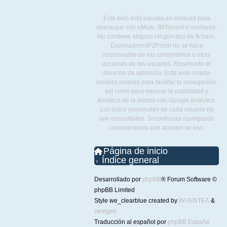
Esta web está basada en enlaces para
descargar con eMule, BitTorrent o similares.
No contiene alojado ningún tipo de fichero.
ExploradoresP2P.com no se hace
responsable de los comentarios u otras
acciones de los usuarios. Reservado el
derecho de admisión. Esta web inserta
cookies propias para facilitar tu navegación,
así como para mejorar la usabilidad y
temática de la misma con Google Analytics.
Los datos personales de cada usuario no
son consultados. Si continuas navegando
consideramos que aceptas su uso.
Página de inicio
Índice general
Desarrollado por
phpBB
® Forum Software ©
phpBB Limited
Style we_clearblue created by
INVENTEA
&
nextgen
Traducción al español por
phpBB España