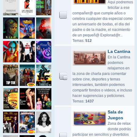
Aqui podremos
felicitar a ese
compañer@ que cumple años o
celebra cualquier dia especial como
un aniversario de bodas, el dia del
padre o de la madre, el nacimiento
de un pequeñ@ Explorad@r...
Temas:
512
La Cantina
En la Cantina
podemos
relajarnos en
la zona de charla para comentar
sobre cine, deportes y temas
interesantes, también podemos
compartir fondos o videos, e incluso
hacer sugerencias y peticiones.
Temas:
1437
Sala de
Juegos
Zona de relax
donde podrás
participar en sencillos y divertidos