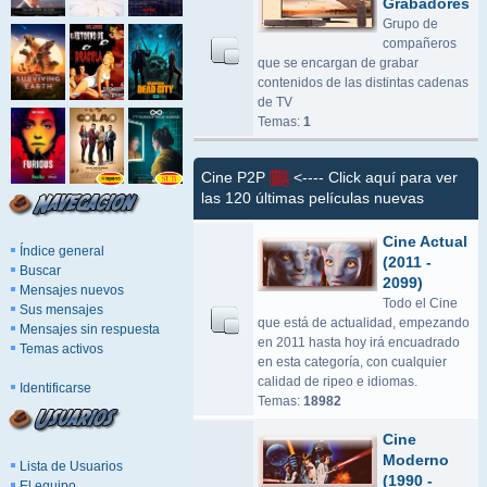
Grabadores
Grupo de
compañeros
que se encargan de grabar
contenidos de las distintas cadenas
de TV
Temas:
1
Cine P2P
<---- Click aquí para ver
las 120 últimas películas nuevas
Cine Actual
Índice general
(2011 -
Buscar
2099)
Mensajes nuevos
Todo el Cine
Sus mensajes
que está de actualidad, empezando
Mensajes sin respuesta
en 2011 hasta hoy irá encuadrado
Temas activos
en esta categoría, con cualquier
calidad de ripeo e idiomas.
Identificarse
Temas:
18982
Cine
Moderno
Lista de Usuarios
(1990 -
El equipo