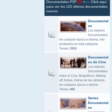
Documentales P2P
<---- Click aquí
para ver los 120 últimos documentales
nuevos
Documental
es
Los mejores
Documentales
de cualquier época e idioma, irán
posteados en esta categoría.
Temas:
2553
Documental
es de Cine
Los mejores
Documentales
sobre el Cine, Biográficos, Making
off, Extras, Detras de las cámaras...
de cualquier época e idioma.
Temas:
465
Series
Documental
es