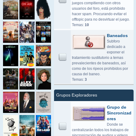
juegos compitiendo con otros
usuarios del foro, está prohibido
hacer spam. Procurando evitar el
offtopic para no desvirtuar el juego.
Temas:
10
Baneados
Subforo
dedicado a
exponer el
tratamiento sustitutorio a temas
prevalecientes de baneados, así
como de los ripeos prohibidos por
causa del baneo.
Temas:
3
Grupos Exploradores
Grupo de
Sincronizad
ores
Donde se
centralizarán todos los trabajos de
sincronización de audios y videos