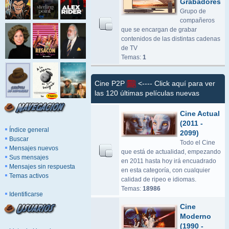
Grabadores
Grupo de
compañeros
que se encargan de grabar
contenidos de las distintas cadenas
de TV
Temas:
1
Cine P2P
<---- Click aquí para ver
las 120 últimas películas nuevas
Cine Actual
(2011 -
Índice general
2099)
Buscar
Todo el Cine
Mensajes nuevos
que está de actualidad, empezando
Sus mensajes
en 2011 hasta hoy irá encuadrado
Mensajes sin respuesta
en esta categoría, con cualquier
Temas activos
calidad de ripeo e idiomas.
Temas:
18986
Identificarse
Cine
Moderno
(1990 -