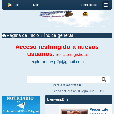
Medallas
Notas
Identificarse
Página de inicio
Índice general
Acceso restringido a nuevos
usuarios.
Solicite registro a
exploradoresp2p@gmail.com
Búsqueda avanzada
Fecha actual Sab, 08 Ago 2026, 19:36
Bienvenid@s
Preséntate