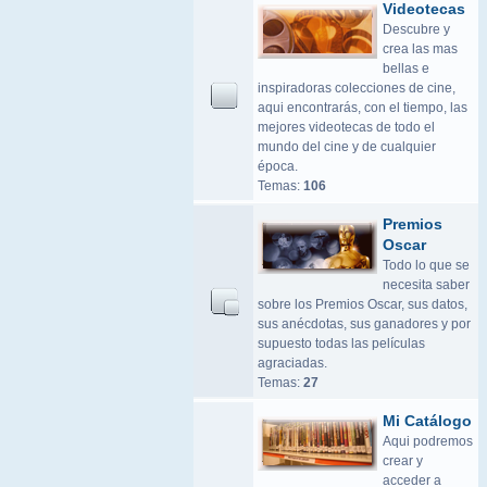
Videotecas
Descubre y
crea las mas
bellas e
inspiradoras colecciones de cine,
aqui encontrarás, con el tiempo, las
mejores videotecas de todo el
mundo del cine y de cualquier
época.
Temas:
106
Premios
Oscar
Todo lo que se
necesita saber
sobre los Premios Oscar, sus datos,
sus anécdotas, sus ganadores y por
supuesto todas las películas
agraciadas.
Temas:
27
Mi Catálogo
Aqui podremos
crear y
acceder a