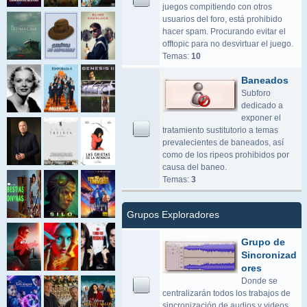
juegos compitiendo con otros
usuarios del foro, está prohibido
hacer spam. Procurando evitar el
offtopic para no desvirtuar el juego.
Temas:
10
Baneados
Subforo
dedicado a
exponer el
tratamiento sustitutorio a temas
prevalecientes de baneados, así
como de los ripeos prohibidos por
causa del baneo.
Temas:
3
Grupos Exploradores
Grupo de
Sincronizad
ores
Donde se
centralizarán todos los trabajos de
sincronización de audios y videos