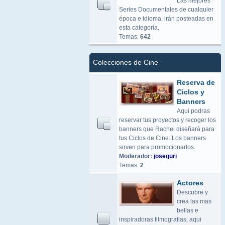
Las mejores
Series Documentales de cualquier
época e idioma, irán posteadas en
esta categoría.
Temas:
642
Colecciones de Cine
Reserva de
Ciclos y
Banners
Aqui podras
reservar tus proyectos y recoger los
banners que Rachel diseñará para
tus Ciclos de Cine. Los banners
sirven para promocionarlos.
Moderador:
joseguri
Temas:
2
Actores
Descubre y
crea las mas
bellas e
inspiradoras filmografias, aqui