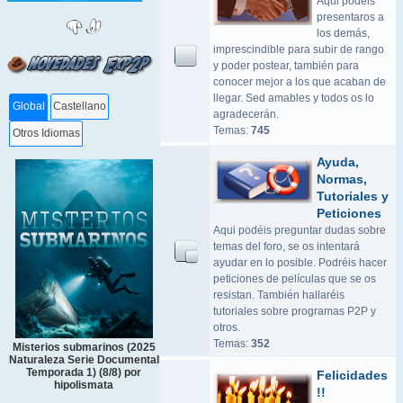
Aqui podeis
presentaros a
los demás,
imprescindible para subir de rango
y poder postear, también para
conocer mejor a los que acaban de
llegar. Sed amables y todos os lo
Global
Castellano
agradecerán.
Temas:
745
Otros Idiomas
Ayuda,
Normas,
Tutoriales y
Peticiones
Aqui podéis preguntar dudas sobre
temas del foro, se os intentará
ayudar en lo posible. Podréis hacer
peticiones de películas que se os
resistan. También hallaréis
tutoriales sobre programas P2P y
otros.
Temas:
352
Misterios submarinos (2025
Naturaleza Serie Documental
Temporada 1) (8/8) por
Felicidades
hipolismata
!!