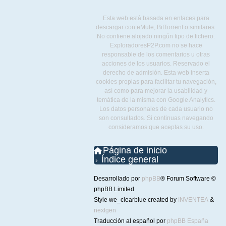
Esta web está basada en enlaces para
descargar con eMule, BitTorrent o similares.
No contiene alojado ningún tipo de fichero.
ExploradoresP2P.com no se hace
responsable de los comentarios u otras
acciones de los usuarios. Reservado el
derecho de admisión. Esta web inserta
cookies propias para facilitar tu navegación,
así como para mejorar la usabilidad y
temática de la misma con Google Analytics.
Los datos personales de cada usuario no
son consultados. Si continuas navegando
consideramos que aceptas su uso.
Página de inicio
Índice general
Desarrollado por
phpBB
® Forum Software ©
phpBB Limited
Style we_clearblue created by
INVENTEA
&
nextgen
Traducción al español por
phpBB España