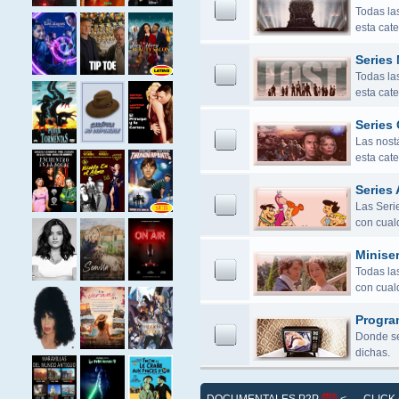
Todas la
esta cate
Series
Todas la
esta cate
Series 
Las nostá
esta cate
Series 
Las Seri
con cualq
Miniser
Todas las
con cualq
Progra
Donde se
dichas.