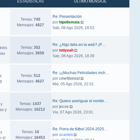
ESTADÍSTICAS
ÚLTIMO MENSAJE
Re: Presentación
Temas:
745
Ver último mensaje
por
hipolismata
Mensajes:
4827
Sab, 08 Ago 2026, 18:52
Re: ¿Algo falla en la web? ¡P…
Temas:
352
dréis
Ver último mensaje
por
totiyeah
Mensajes:
3659
mas
Sab, 08 Ago 2026, 18:39
Re: ¡¡¡Muchas Felicidades mch…
Temas:
512
l
Ver último mensaje
por
cinefilototal
Mensajes:
4627
ñ@
Mié, 05 Ago 2026, 22:31
Re: Quiero averiguar el nombr…
Temas:
1437
 y
Ver último mensaje
por
jecox
Mensajes:
16212
as y
Vie, 07 Ago 2026, 23:01
Re: Porra de fútbol 2024-2025…
Temas:
10
os
Ver último mensaje
por
scarlett
Mensajes:
16453
r el