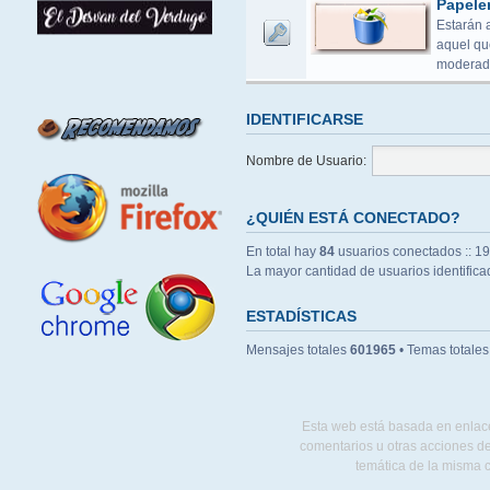
Papele
Estarán 
aquel que
moderado
IDENTIFICARSE
Nombre de Usuario:
¿QUIÉN ESTÁ CONECTADO?
En total hay
84
usuarios conectados :: 19 
La mayor cantidad de usuarios identific
ESTADÍSTICAS
Mensajes totales
601965
• Temas totale
Esta web está basada en enlace
comentarios u otras acciones de
temática de la misma 