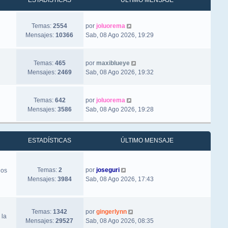
ESTADÍSTICAS
ÚLTIMO MENSAJE
Ver último mensaje
Temas:
2554
por
joluorema
Mensajes:
10366
Sab, 08 Ago 2026, 19:29
Ver último mensaje
Temas:
465
por
maxiblueye
Mensajes:
2469
Sab, 08 Ago 2026, 19:32
Ver último mensaje
Temas:
642
por
joluorema
Mensajes:
3586
Sab, 08 Ago 2026, 19:28
ESTADÍSTICAS
ÚLTIMO MENSAJE
Ver último mensaje
Temas:
2
por
joseguri
los
Mensajes:
3984
Sab, 08 Ago 2026, 17:43
Ver último mensaje
Temas:
1342
por
gingerlynn
 la
Mensajes:
29527
Sab, 08 Ago 2026, 08:35