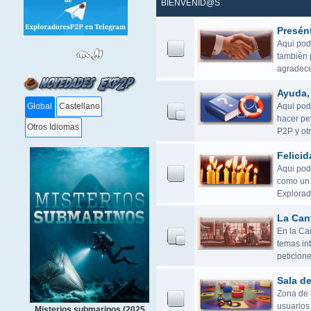
BIENVENID@S
Presén
Aqui pod
también 
agradece
Ayuda, 
Aqui podé
Global
Castellano
hacer pet
Otros Idiomas
P2P y otr
Felicid
Aqui pod
como un 
Explorad
La Can
En la Ca
temas in
peticione
Sala d
Zona de r
usuarios 
Misterios submarinos (2025