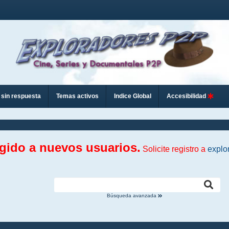
sin respuesta
Temas activos
Indice Global
Accesibilidad
ngido a nuevos usuarios.
Solicite registro a
explo
Búsqueda avanzada