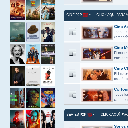
CINE P2P
<---- CLICK AQUÍ PARA
Cine Ac
Todo el 
categoría
Cine M
El mejor
encuadra
Cine Cl
El impres
estará c
Cortome
Todos lo
cualquier
SERIES P2P
<---- CLICK AQUÍ PA
Series 