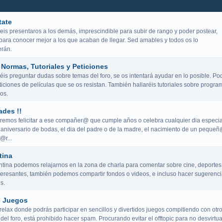
tate
eis presentaros a los demás, imprescindible para subir de rango y poder postear,
para conocer mejor a los que acaban de llegar. Sed amables y todos os lo
rán.
Normas, Tutoriales y Peticiones
is preguntar dudas sobre temas del foro, se os intentará ayudar en lo posible. Po
iciones de películas que se os resistan. También hallaréis tutoriales sobre progra
os.
ades !!
remos felicitar a ese compañer@ que cumple años o celebra cualquier dia especia
aniversario de bodas, el dia del padre o de la madre, el nacimiento de un peque
@r...
tina
ntina podemos relajarnos en la zona de charla para comentar sobre cine, deportes
teresantes, también podemos compartir fondos o videos, e incluso hacer sugerenci
s.
e Juegos
elax donde podrás participar en sencillos y divertidos juegos compitiendo con otr
del foro, está prohibido hacer spam. Procurando evitar el offtopic para no desvirtua