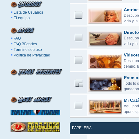
Actrice
Lista de Usuarios
Descubre 
El equipo
vida y la
Directo
Descubre 
FAQ
vida y l
FAQ BBcodes
Términos de uso
Videot
Política de Privacidad
Descubre 
tiempo, 
Premio
Todo lo 
ganadore
Mi Cat
Aqui pod
aportes 
PAPELERA