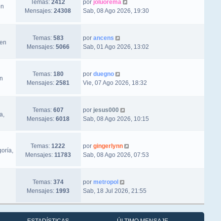
Ver último mensaje
Temas:
2412
por
joluorema
en
Mensajes:
24308
Sab, 08 Ago 2026, 19:30
Ver último mensaje
Temas:
583
por
ancens
 en
Mensajes:
5066
Sab, 01 Ago 2026, 13:02
Ver último mensaje
Temas:
180
por
duegno
en
Mensajes:
2581
Vie, 07 Ago 2026, 18:32
Ver último mensaje
Temas:
607
por
jesus000
a,
Mensajes:
6018
Sab, 08 Ago 2026, 10:15
Ver último mensaje
Temas:
1222
por
gingerlynn
oría,
Mensajes:
11783
Sab, 08 Ago 2026, 07:53
Ver último mensaje
Temas:
374
por
metropol
Mensajes:
1993
Sab, 18 Jul 2026, 21:55