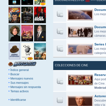
DOCUMENTALES P2P
<---- CLIC
Docume
Los mejo
Docume
Los mejor
cámaras.
Series
Las mejo
categoría
COLECCIONES DE CINE
Índice general
Buscar
Reserv
Mensajes nuevos
Aqui pod
Sus mensajes
de Cine.
Mensajes sin respuesta
Moderad
Temas activos
Actore
Identificarse
Descubre 
vida y l