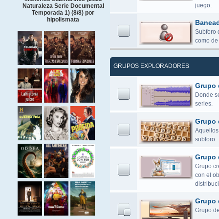
juego.
Naturaleza Serie Documental
Temporada 1) (8/8) por
hipolismata
Banea
Subforo 
como de 
GRUPOS EXPLORADORES
Grupo 
Donde se 
series.
Grupo 
Aquellos 
subforo.
Grupo 
Grupo cr
con el o
distribuc
Grupo 
Grupo de