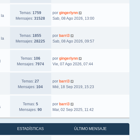
Ver último mensaje
Temas:
1759
por
gingerlynn
 la
Mensajes:
31528
Sab, 08 Ago 2026, 13:00
Ver último mensaje
Temas:
1855
por
barri3
 la
Mensajes:
28225
Sab, 08 Ago 2026, 09:57
Ver último mensaje
Temas:
106
por
gingerlynn
l
Mensajes:
7974
Vie, 07 Ago 2026, 07:44
Ver último mensaje
Temas:
27
por
barri3
Mensajes:
104
Mié, 18 Sep 2019, 15:23
Ver último mensaje
Temas:
5
por
barri3
s
Mensajes:
90
Mar, 02 Sep 2025, 11:42
ESTADÍSTICAS
ÚLTIMO MENSAJE