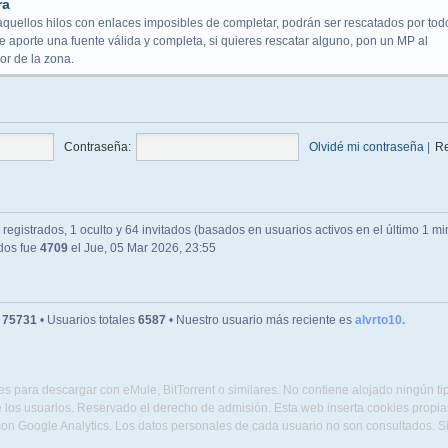
ra
aquellos hilos con enlaces imposibles de completar, podrán ser rescatados por tod
 aporte una fuente válida y completa, si quieres rescatar alguno, pon un MP al
r de la zona.
Contraseña:
Olvidé mi contraseña
|
R
registrados, 1 oculto y 64 invitados (basados en usuarios activos en el último 1 mi
ados fue
4709
el Jue, 05 Mar 2026, 23:55
s
75731
• Usuarios totales
6587
• Nuestro usuario más reciente es
alvrto10.
s para descargar con eMule, BitTorrent o similares. No contiene alojado ningún t
 los usuarios. Reservado el derecho de admisión. Esta web inserta cookies propias 
con Google Analytics. Los datos personales de cada usuario no son consultados. 