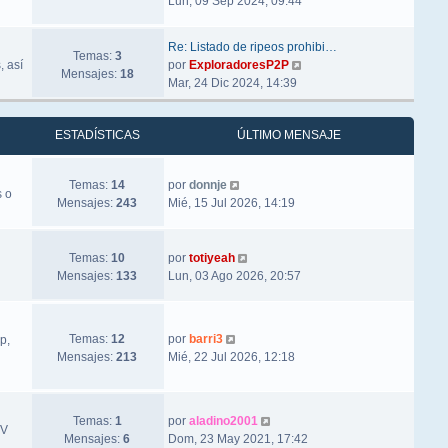
Lun, 09 Sep 2024, 09:44
Re: Listado de ripeos prohibi…
Temas:
3
Ver último mensaje
, así
por
ExploradoresP2P
Mensajes:
18
Mar, 24 Dic 2024, 14:39
ESTADÍSTICAS
ÚLTIMO MENSAJE
Ver último mensaje
Temas:
14
por
donnje
s o
Mensajes:
243
Mié, 15 Jul 2026, 14:19
Ver último mensaje
Temas:
10
por
totiyeah
Mensajes:
133
Lun, 03 Ago 2026, 20:57
Ver último mensaje
Temas:
12
por
barri3
p,
Mensajes:
213
Mié, 22 Jul 2026, 12:18
Ver último mensaje
Temas:
1
por
aladino2001
TV
Mensajes:
6
Dom, 23 May 2021, 17:42