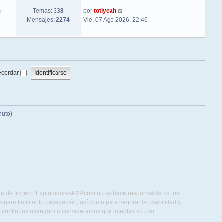
Ver último mensaje
Temas:
338
por
totiyeah
o
Mensajes:
2274
Vie, 07 Ago 2026, 22:46
ecordar
nuto)
ipo de fichero. ExploradoresP2P.com no se hace responsable de los
para facilitar tu navegación, así como para mejorar la usabilidad y
Si continuas navegando consideramos que aceptas su uso.