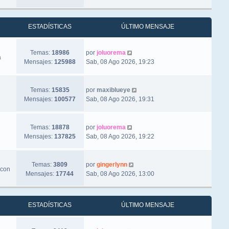
ESTADÍSTICAS
ÚLTIMO MENSAJE
Ver último mensaje
Temas:
18986
por
joluorema
a
Mensajes:
125988
Sab, 08 Ago 2026, 19:23
Ver último mensaje
Temas:
15835
por
maxiblueye
Mensajes:
100577
Sab, 08 Ago 2026, 19:31
Ver último mensaje
Temas:
18878
por
joluorema
Mensajes:
137825
Sab, 08 Ago 2026, 19:22
Ver último mensaje
Temas:
3809
por
gingerlynn
 con
Mensajes:
17744
Sab, 08 Ago 2026, 13:00
ESTADÍSTICAS
ÚLTIMO MENSAJE