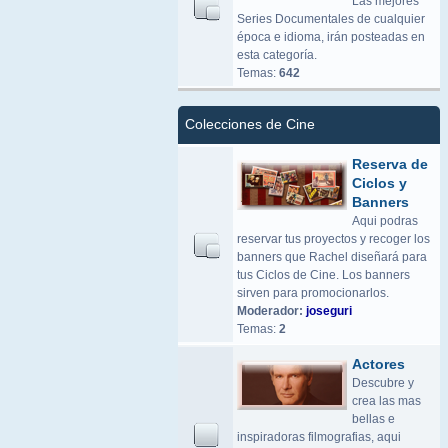
Las mejores
Series Documentales de cualquier
época e idioma, irán posteadas en
esta categoría.
Temas:
642
Colecciones de Cine
Reserva de
Ciclos y
Banners
Aqui podras
reservar tus proyectos y recoger los
banners que Rachel diseñará para
tus Ciclos de Cine. Los banners
sirven para promocionarlos.
Moderador:
joseguri
Temas:
2
Actores
Descubre y
crea las mas
bellas e
inspiradoras filmografias, aqui