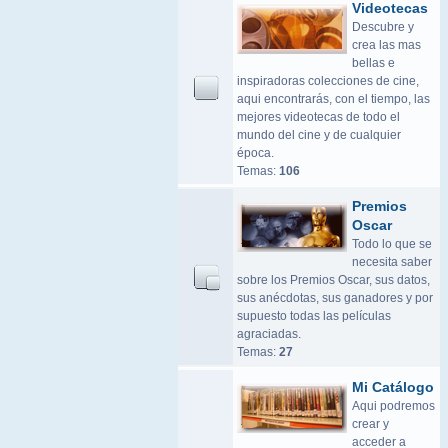
Videotecas
Descubre y
crea las mas
bellas e
inspiradoras colecciones de cine,
aqui encontrarás, con el tiempo, las
mejores videotecas de todo el
mundo del cine y de cualquier
época.
Temas:
106
Premios
Oscar
Todo lo que se
necesita saber
sobre los Premios Oscar, sus datos,
sus anécdotas, sus ganadores y por
supuesto todas las películas
agraciadas.
Temas:
27
Mi Catálogo
Aqui podremos
crear y
acceder a