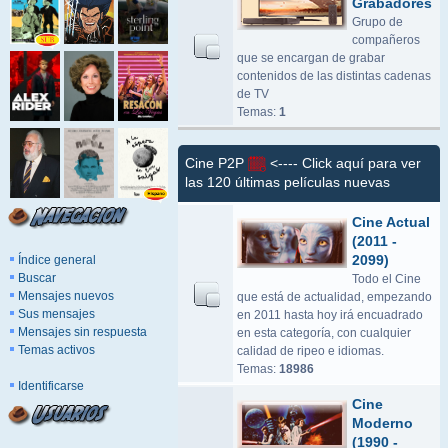
Grabadores
Grupo de
compañeros
que se encargan de grabar
contenidos de las distintas cadenas
de TV
Temas:
1
Cine P2P
<---- Click aquí para ver
las 120 últimas películas nuevas
Cine Actual
(2011 -
2099)
Índice general
Buscar
Todo el Cine
Mensajes nuevos
que está de actualidad, empezando
Sus mensajes
en 2011 hasta hoy irá encuadrado
Mensajes sin respuesta
en esta categoría, con cualquier
Temas activos
calidad de ripeo e idiomas.
Temas:
18986
Identificarse
Cine
Moderno
(1990 -