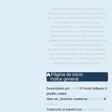
Esta web está basada en enlaces para
descargar con eMule, BitTorrent o similares.
No contiene alojado ningún tipo de fichero.
ExploradoresP2P.com no se hace
responsable de los comentarios u otras
acciones de los usuarios. Reservado el
derecho de admisión. Esta web inserta
cookies propias para facilitar tu navegación,
así como para mejorar la usabilidad y
temática de la misma con Google Analytics.
Los datos personales de cada usuario no
son consultados. Si continuas navegando
consideramos que aceptas su uso.
Página de inicio
Índice general
Desarrollado por
phpBB
® Forum Software ©
phpBB Limited
Style we_clearblue created by
INVENTEA
&
nextgen
Traducción al español por
phpBB España