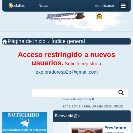
Medallas
Notas
Identificarse
Página de inicio
Índice general
Acceso restringido a nuevos
usuarios.
Solicite registro a
exploradoresp2p@gmail.com
Búsqueda avanzada
Fecha actual Dom, 09 Ago 2026, 08:28
Bienvenid@s
Preséntate