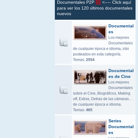
Documentales P2P
<---- Click aquí
para ver los 120 últimos documentales
nuevos
Documental
es
Los mejores
Documentales
de cualquier época e idioma, irán
posteados en esta categoría.
Temas:
2554
Documental
es de Cine
Los mejores
Documentales
sobre el Cine, Biográficos, Making
off, Extras, Detras de las cámaras...
de cualquier época e idioma.
Temas:
465
Series
Documental
es