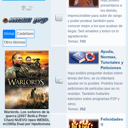
Aqui podeis
presentaros a
los demás,
imprescindible para subir de rango
y poder postear, también para
conocer mejor a los que acaban de
llegar. Sed amables y todos os lo
Global
Castellano
agradecerán.
Temas:
743
Otros Idiomas
Ayuda,
Normas,
Tutoriales y
Peticiones
Aqui podéis preguntar dudas sobre
temas del foro, se os intentará
ayudar en lo posible. Podréis hacer
peticiones de películas que se os
resistan. También hallaréis
tutoriales sobre programas P2P y
otros.
Temas:
352
Warlords. Los señores de la
guerra (2007 Belica Peter
Felicidades
Chan) NUEVO ripeo WEBDL
m1080p Dual por hipolismata
!!