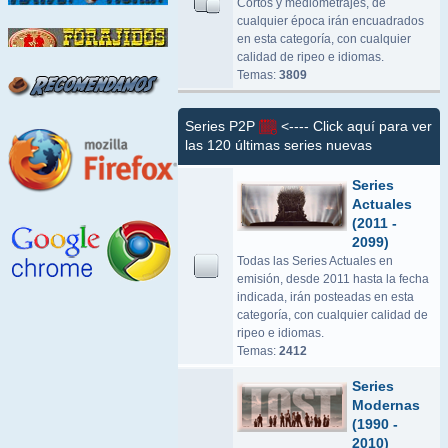
Cortos y mediometrajes, de
cualquier época irán encuadrados
en esta categoría, con cualquier
calidad de ripeo e idiomas.
Temas:
3809
Series P2P
<---- Click aquí para ver
las 120 últimas series nuevas
Series
Actuales
(2011 -
2099)
Todas las Series Actuales en
emisión, desde 2011 hasta la fecha
indicada, irán posteadas en esta
categoría, con cualquier calidad de
ripeo e idiomas.
Temas:
2412
Series
Modernas
(1990 -
2010)