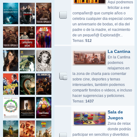
Aqui podremos
felicitar a ese
compañer@ que cumple años o
celebra cualquier dia especial como
un aniversario de bodas, el dia del
padre o de la madre, el nacimiento
de un pequeñ@ Explorad@r...
Temas:
512
La Cantina
En la Cantina
podemos
relajarnos en
la zona de charla para comentar
sobre cine, deportes y temas
interesantes, también podemos
compartir fondos o videos, e incluso
hacer sugerencias y peticiones.
Temas:
1437
Sala de
Juegos
Zona de relax
donde podrás
participar en sencillos y divertidos