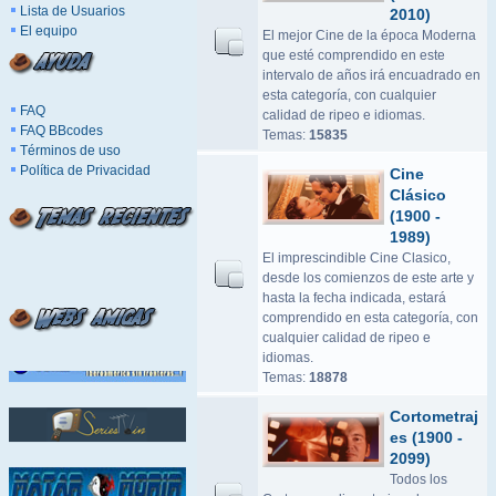
Lista de Usuarios
2010)
El equipo
El mejor Cine de la época Moderna
que esté comprendido en este
intervalo de años irá encuadrado en
esta categoría, con cualquier
FAQ
calidad de ripeo e idiomas.
FAQ BBcodes
Temas:
15835
Términos de uso
Política de Privacidad
Cine
Clásico
(1900 -
1989)
El imprescindible Cine Clasico,
desde los comienzos de este arte y
hasta la fecha indicada, estará
comprendido en esta categoría, con
cualquier calidad de ripeo e
idiomas.
Temas:
18878
Cortometraj
es (1900 -
2099)
Todos los