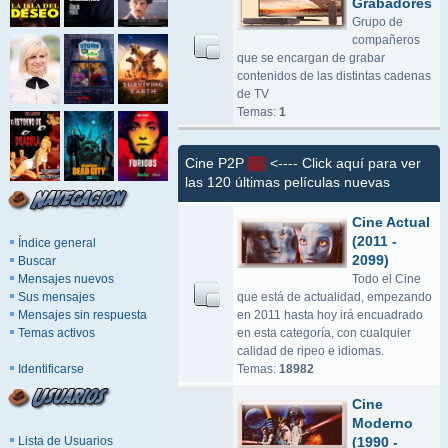
Grabadores
Grupo de
compañeros
que se encargan de grabar
contenidos de las distintas cadenas
de TV
Temas:
1
Cine P2P
<---- Click aquí para ver
las 120 últimas películas nuevas
Cine Actual
(2011 -
Índice general
2099)
Buscar
Mensajes nuevos
Todo el Cine
Sus mensajes
que está de actualidad, empezando
Mensajes sin respuesta
en 2011 hasta hoy irá encuadrado
Temas activos
en esta categoría, con cualquier
calidad de ripeo e idiomas.
Identificarse
Temas:
18982
Cine
Moderno
Lista de Usuarios
(1990 -