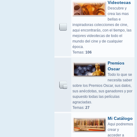
Videotecas
Descubre y
crea las mas
bellas e
inspiradoras colecciones de cine,
aqui encontrarás, con el tiempo, las
mejores videotecas de todo el
mundo del cine y de cualquier
época.
Temas:
106
Premios
Oscar
Todo lo que se
necesita saber
sobre los Premios Oscar, sus datos,
sus anécdotas, sus ganadores y por
supuesto todas las películas
agraciadas.
Temas:
27
Mi Catálogo
Aqui podremos
crear y
acceder a