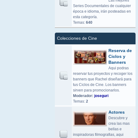
Las mejores
Series Documentales de cualquier
época e idioma, irán posteadas en
esta categoría.
Temas:
640
Colecciones de Cine
Reserva de
Ciclos y
Banners
Aqui podras
reservar tus proyectos y recoger los
banners que Rachel diseñará para
tus Ciclos de Cine. Los banners
sirven para promocionarlos.
Moderador:
joseguri
Temas:
2
Actores
Descubre y
crea las mas
bellas e
inspiradoras filmografias, aqui