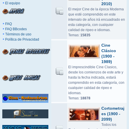
El equipo
2010)
El mejor Cine de la época Moderna
que esté comprendido en este
intervalo de años irá encuadrado en
FAQ
esta categoría, con cualquier
FAQ BBcodes
calidad de ripeo e idiomas.
Términos de uso
Temas:
15835
Política de Privacidad
Cine
Clásico
(1900 -
1989)
El imprescindible Cine Clasico,
desde los comienzos de este arte y
hasta la fecha indicada, estará
comprendido en esta categoría, con
cualquier calidad de ripeo e
idiomas.
Temas:
18878
Cortometraj
es (1900 -
2099)
Todos los