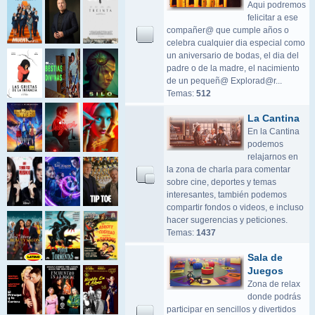
Aqui podremos
felicitar a ese
compañer@ que cumple años o
celebra cualquier dia especial como
un aniversario de bodas, el dia del
padre o de la madre, el nacimiento
de un pequeñ@ Explorad@r...
Temas:
512
La Cantina
En la Cantina
podemos
relajarnos en
la zona de charla para comentar
sobre cine, deportes y temas
interesantes, también podemos
compartir fondos o videos, e incluso
hacer sugerencias y peticiones.
Temas:
1437
Sala de
Juegos
Zona de relax
donde podrás
participar en sencillos y divertidos