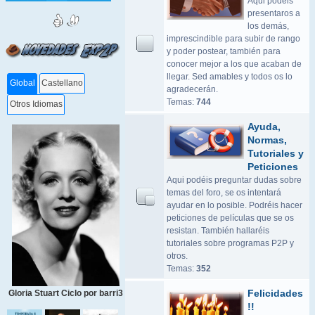
Aqui podeis
presentaros a
los demás,
imprescindible para subir de rango
y poder postear, también para
conocer mejor a los que acaban de
llegar. Sed amables y todos os lo
Global
Castellano
agradecerán.
Temas:
744
Otros Idiomas
Ayuda,
Normas,
Tutoriales y
Peticiones
Aqui podéis preguntar dudas sobre
temas del foro, se os intentará
ayudar en lo posible. Podréis hacer
peticiones de películas que se os
resistan. También hallaréis
tutoriales sobre programas P2P y
otros.
Temas:
352
Felicidades
Gloria Stuart Ciclo por barri3
!!