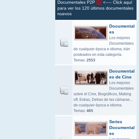
Documentales P2P
<---- Click aquí
para ver los 120 últimos documentales
nuevos
Documental
es
Los mejores
Documentales
de cualquier época e idioma, irán
posteados en esta categoría.
Temas:
2553
Documental
es de Cine
Los mejores
Documentales
sobre el Cine, Biográficos, Making
off, Extras, Detras de las cámaras...
de cualquier época e idioma.
Temas:
465
Series
Documental
es