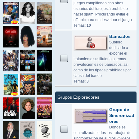
juegos compitiendo con otros
usuarios del foro, está prohibido
hacer spam. Procurando evitar el
offtopic para no desvirtuar el juego.
Temas:
10
Baneados
Subforo
dedicado a
exponer el
tratamiento sustitutorio a temas
prevalecientes de baneados, así
como de los ripeos prohibidos por
causa del baneo.
Temas:
3
Grupos Exploradores
Grupo de
Sincronizad
ores
Donde se
centralizarán todos los trabajos de
sincronización de audios y videos