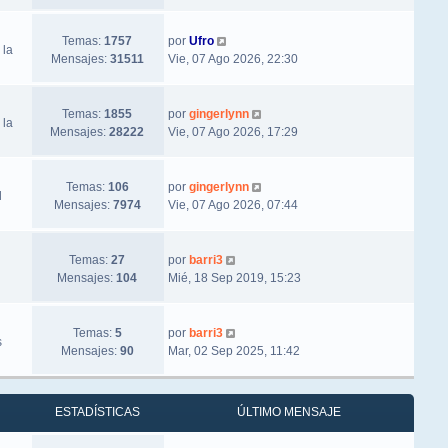
Ver último mensaje
Temas:
1757
por
Ufro
 la
Mensajes:
31511
Vie, 07 Ago 2026, 22:30
Ver último mensaje
Temas:
1855
por
gingerlynn
 la
Mensajes:
28222
Vie, 07 Ago 2026, 17:29
Ver último mensaje
Temas:
106
por
gingerlynn
l
Mensajes:
7974
Vie, 07 Ago 2026, 07:44
Ver último mensaje
Temas:
27
por
barri3
Mensajes:
104
Mié, 18 Sep 2019, 15:23
Ver último mensaje
Temas:
5
por
barri3
s
Mensajes:
90
Mar, 02 Sep 2025, 11:42
ESTADÍSTICAS
ÚLTIMO MENSAJE