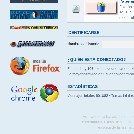
Papele
Estarán 
aquel que
moderado
IDENTIFICARSE
Nombre de Usuario:
¿QUIÉN ESTÁ CONECTADO?
En total hay
103
usuarios conectados :: 4 
La mayor cantidad de usuarios identific
ESTADÍSTICAS
Mensajes totales
601882
• Temas totale
Esta web está basada en enlace
comentarios u otras acciones de
temática de la misma 