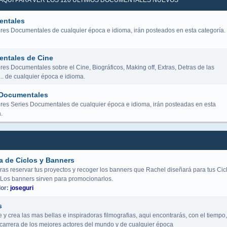
K AQUÍ PARA VER LOS 120 ÚLTIMOS DOCUMENTALES NUEVOS
ntales
res Documentales de cualquier época e idioma, irán posteados en esta categoría.
ntales de Cine
es Documentales sobre el Cine, Biográficos, Making off, Extras, Detras de las
.. de cualquier época e idioma.
 Documentales
res Series Documentales de cualquier época e idioma, irán posteadas en esta
.
a de Ciclos y Banners
ras reservar tus proyectos y recoger los banners que Rachel diseñará para tus Cic
 Los banners sirven para promocionarlos.
or:
joseguri
s
y crea las mas bellas e inspiradoras filmografias, aqui encontrarás, con el tiempo,
a carrera de los mejores actores del mundo y de cualquier época