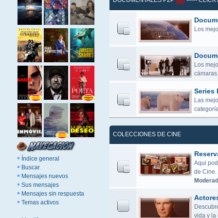
DOCUMENTALES P2P
<---- CLIC
Docume
Los mejo
Docume
Los mejor
cámaras.
Series
Las mejo
categoría
COLECCIONES DE CINE
Reserv
Índice general
Aqui pod
Buscar
de Cine.
Mensajes nuevos
Moderad
Sus mensajes
Mensajes sin respuesta
Actore
Temas activos
Descubre 
vida y l