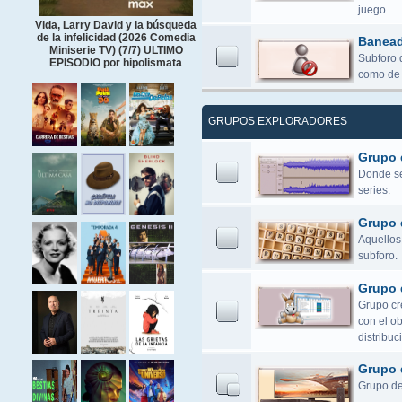
juego.
Vida, Larry David y la búsqueda
de la infelicidad (2026 Comedia
Banea
Miniserie TV) (7/7) ULTIMO
Subforo 
EPISODIO por hipolismata
como de 
GRUPOS EXPLORADORES
Grupo 
Donde se 
series.
Grupo 
Aquellos 
subforo.
Grupo 
Grupo cr
con el o
distribuc
Grupo 
Grupo de