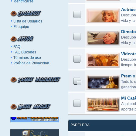
Identificarse
Actrice
Descubre 
vida y la
Lista de Usuarios
El equipo
Directo
Descubre 
vida y l
FAQ
FAQ BBcodes
Videot
Términos de uso
Descubre 
Política de Privacidad
tiempo, 
Premio
Todo lo 
ganadore
Mi Cat
Aqui pod
aportes 
PAPELERA