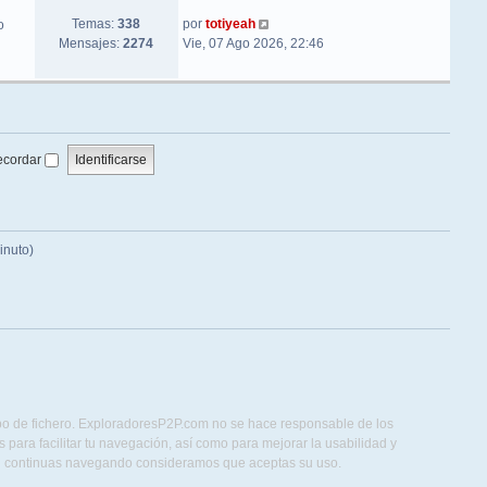
Ver último mensaje
Temas:
338
por
totiyeah
o
Mensajes:
2274
Vie, 07 Ago 2026, 22:46
ecordar
inuto)
ipo de fichero. ExploradoresP2P.com no se hace responsable de los
para facilitar tu navegación, así como para mejorar la usabilidad y
Si continuas navegando consideramos que aceptas su uso.