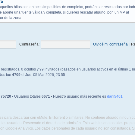
ra
aquellos hilos con enlaces imposibles de completar, podrán ser rescatados por tod
 aporte una fuente válida y completa, si quieres rescatar alguno, pon un MP al
r de la zona.
Contraseña:
Olvidé mi contraseña
|
R
registrados, 0 ocultos y 99 invitados (basados en usuarios activos en el último 1 m
ados fue
4709
el Jue, 05 Mar 2026, 23:55
s
75720
• Usuarios totales
6671
• Nuestro usuario más reciente es
dani5401
s para descargar con eMule, BitTorrent o similares. No contiene alojado ningún t
 los usuarios. Reservado el derecho de admisión. Esta web inserta cookies propias 
con Google Analytics. Los datos personales de cada usuario no son consultados. 