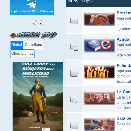
BIENVENID@S
Presén
Aqui pod
también 
agradece
Ayuda, 
Aqui podé
Global
Castellano
hacer pet
Otros Idiomas
P2P y otr
Felicid
Aqui pod
como un 
Explorad
La Can
En la Ca
temas in
peticione
Sala d
Zona de r
usuarios 