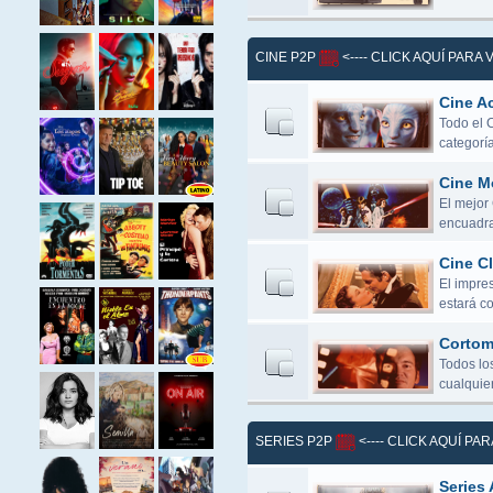
CINE P2P
<---- CLICK AQUÍ PARA
Cine Ac
Todo el 
categoría
Cine M
El mejor
encuadra
Cine Cl
El impres
estará c
Cortome
Todos lo
cualquier
SERIES P2P
<---- CLICK AQUÍ PA
Series 