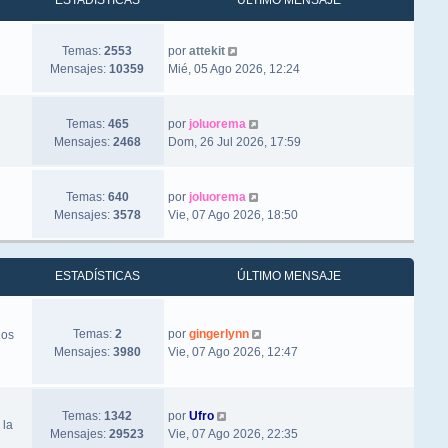
ESTADÍSTICAS
ÚLTIMO MENSAJE
Ver último mensaje
Temas:
2553
por
attekit
Mensajes:
10359
Mié, 05 Ago 2026, 12:24
Ver último mensaje
Temas:
465
por
joluorema
Mensajes:
2468
Dom, 26 Jul 2026, 17:59
Ver último mensaje
Temas:
640
por
joluorema
Mensajes:
3578
Vie, 07 Ago 2026, 18:50
ESTADÍSTICAS
ÚLTIMO MENSAJE
Ver último mensaje
Temas:
2
por
gingerlynn
los
Mensajes:
3980
Vie, 07 Ago 2026, 12:47
Ver último mensaje
Temas:
1342
por
Ufro
 la
Mensajes:
29523
Vie, 07 Ago 2026, 22:35