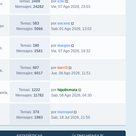
Ver último mensaje
Temas:
2409
por
ezki
en
Mensajes:
24282
Vie, 07 Ago 2026, 23:03
Ver último mensaje
Temas:
583
por
ancens
 en
Mensajes:
5066
Sab, 01 Ago 2026, 13:02
Ver último mensaje
Temas:
180
por
duegno
en
Mensajes:
2581
Vie, 07 Ago 2026, 18:32
Ver último mensaje
Temas:
607
por
barri3
a,
Mensajes:
6017
Jue, 06 Ago 2026, 11:51
Ver último mensaje
Temas:
1222
por
hipolismata
oría,
Mensajes:
11782
Sab, 08 Ago 2026, 04:30
Ver último mensaje
Temas:
374
por
metropol
Mensajes:
1993
Sab, 18 Jul 2026, 21:55