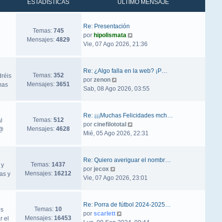
ESTADÍSTICAS
ÚLTIMO MENSAJE
Re: Presentación
Temas:
745
Ver último mensaje
por
hipolismata
Mensajes:
4829
Vie, 07 Ago 2026, 21:36
Re: ¿Algo falla en la web? ¡P…
Temas:
352
dréis
Ver último mensaje
por
zenon
Mensajes:
3651
mas
Sab, 08 Ago 2026, 03:55
Re: ¡¡¡Muchas Felicidades mch…
Temas:
512
l
Ver último mensaje
por
cinefilototal
Mensajes:
4628
ñ@
Mié, 05 Ago 2026, 22:31
Re: Quiero averiguar el nombr…
Temas:
1437
 y
Ver último mensaje
por
jecox
Mensajes:
16212
as y
Vie, 07 Ago 2026, 23:01
Re: Porra de fútbol 2024-2025…
Temas:
10
os
Ver último mensaje
por
scarlett
Mensajes:
16453
r el