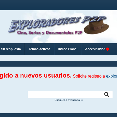
sin respuesta
Temas activos
Indice Global
Accesibilidad
ngido a nuevos usuarios.
Solicite registro a
explo
Búsqueda avanzada