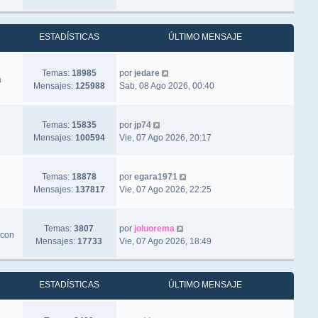
ESTADÍSTICAS
ÚLTIMO MENSAJE
Ver último mensaje
Temas:
18985
por
jedare
a
Mensajes:
125988
Sab, 08 Ago 2026, 00:40
Ver último mensaje
Temas:
15835
por
jp74
Mensajes:
100594
Vie, 07 Ago 2026, 20:17
Ver último mensaje
Temas:
18878
por
egara1971
Mensajes:
137817
Vie, 07 Ago 2026, 22:25
Ver último mensaje
Temas:
3807
por
joluorema
 con
Mensajes:
17733
Vie, 07 Ago 2026, 18:49
ESTADÍSTICAS
ÚLTIMO MENSAJE