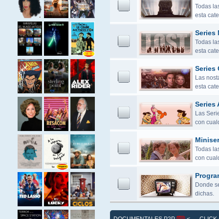
Todas la
esta cate
Series
Todas la
esta cate
Series 
Las nostá
esta cate
Series 
Las Seri
con cualq
Miniser
Todas las
con cualq
Progra
Donde se
dichas.