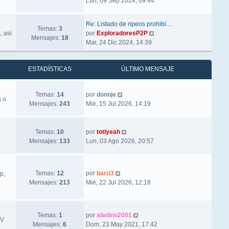
Lun, 09 Sep 2024, 09:44
Re: Listado de ripeos prohibi…
Temas:
3
Ver último mensaje
, así
por
ExploradoresP2P
Mensajes:
18
Mar, 24 Dic 2024, 14:39
ESTADÍSTICAS
ÚLTIMO MENSAJE
Ver último mensaje
Temas:
14
por
donnje
s o
Mensajes:
243
Mié, 15 Jul 2026, 14:19
Ver último mensaje
Temas:
10
por
totiyeah
Mensajes:
133
Lun, 03 Ago 2026, 20:57
Ver último mensaje
Temas:
12
por
barri3
p,
Mensajes:
213
Mié, 22 Jul 2026, 12:18
Ver último mensaje
Temas:
1
por
aladino2001
TV
Mensajes:
6
Dom, 23 May 2021, 17:42