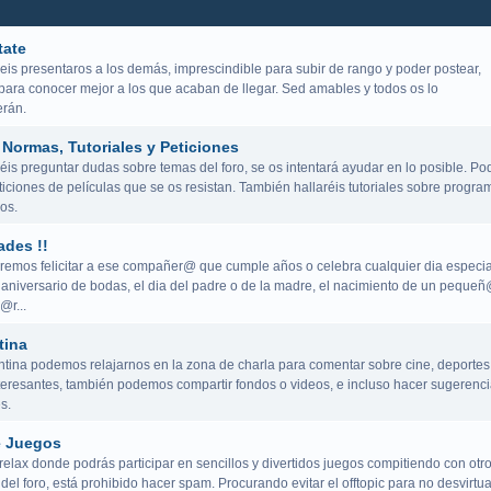
tate
eis presentaros a los demás, imprescindible para subir de rango y poder postear,
para conocer mejor a los que acaban de llegar. Sed amables y todos os lo
rán.
Normas, Tutoriales y Peticiones
is preguntar dudas sobre temas del foro, se os intentará ayudar en lo posible. Po
iciones de películas que se os resistan. También hallaréis tutoriales sobre progra
os.
ades !!
remos felicitar a ese compañer@ que cumple años o celebra cualquier dia especia
aniversario de bodas, el dia del padre o de la madre, el nacimiento de un peque
@r...
tina
ntina podemos relajarnos en la zona de charla para comentar sobre cine, deportes
teresantes, también podemos compartir fondos o videos, e incluso hacer sugerenci
s.
e Juegos
elax donde podrás participar en sencillos y divertidos juegos compitiendo con otr
del foro, está prohibido hacer spam. Procurando evitar el offtopic para no desvirtua