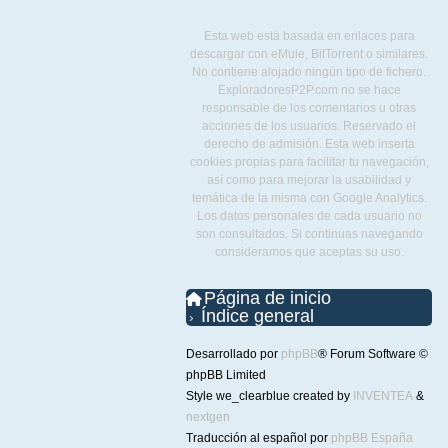
Esta web está basada en enlaces para
descargar con eMule, BitTorrent o similares.
No contiene alojado ningún tipo de fichero.
ExploradoresP2P.com no se hace
responsable de los comentarios u otras
acciones de los usuarios. Reservado el
derecho de admisión. Esta web inserta
cookies propias para facilitar tu navegación,
así como para mejorar la usabilidad y
temática de la misma con Google Analytics.
Los datos personales de cada usuario no
son consultados. Si continuas navegando
consideramos que aceptas su uso.
Página de inicio
Índice general
Desarrollado por
phpBB
® Forum Software ©
phpBB Limited
Style we_clearblue created by
INVENTEA
&
nextgen
Traducción al español por
phpBB España