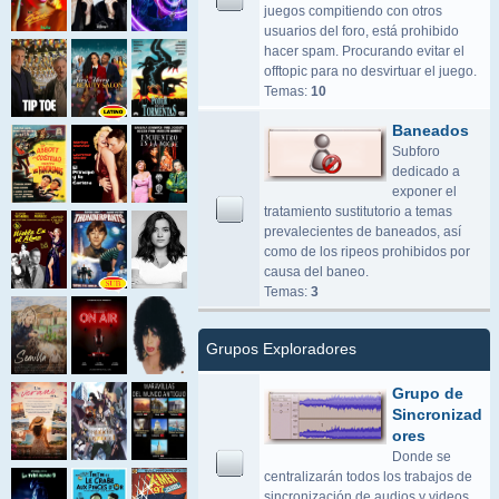
juegos compitiendo con otros
usuarios del foro, está prohibido
hacer spam. Procurando evitar el
offtopic para no desvirtuar el juego.
Temas:
10
Baneados
Subforo
dedicado a
exponer el
tratamiento sustitutorio a temas
prevalecientes de baneados, así
como de los ripeos prohibidos por
causa del baneo.
Temas:
3
Grupos Exploradores
Grupo de
Sincronizad
ores
Donde se
centralizarán todos los trabajos de
sincronización de audios y videos