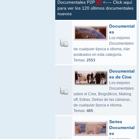
Documentales P2P
<---- Click aquí
para ver los 120 últimos documentales
nuevos
Documental
es
Los mejores
Documentales
de cualquier época e idioma, irán
posteados en esta categoría.
Temas:
2553
Documental
es de Cine
Los mejores
Documentales
sobre el Cine, Biográficos, Making
off, Extras, Detras de las cámaras...
de cualquier época e idioma.
Temas:
465
Series
Documental
es