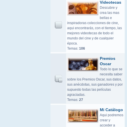
Videotecas
Descubre y
crea las mas
bellas e
inspiradoras colecciones de cine,
aqui encontrarás, con el tiempo, las
mejores videotecas de todo el
mundo del cine y de cualquier
época.
Temas:
106
Premios
Oscar
Todo lo que se
necesita saber
sobre los Premios Oscar, sus datos,
sus anécdotas, sus ganadores y por
supuesto todas las películas
agraciadas.
Temas:
27
Mi Catálogo
Aqui podremos
crear y
acceder a