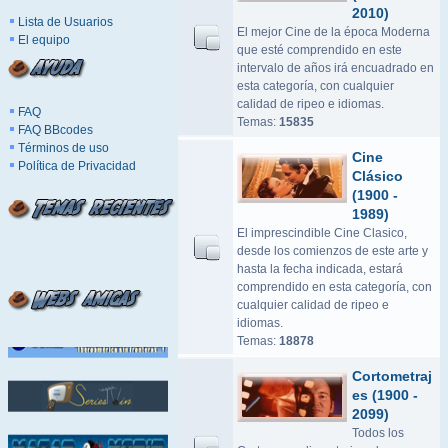
2010)
Lista de Usuarios
El mejor Cine de la época Moderna
El equipo
que esté comprendido en este
intervalo de años irá encuadrado en
esta categoría, con cualquier
calidad de ripeo e idiomas.
FAQ
Temas:
15835
FAQ BBcodes
Términos de uso
Cine
Política de Privacidad
Clásico
(1900 -
1989)
El imprescindible Cine Clasico,
desde los comienzos de este arte y
hasta la fecha indicada, estará
comprendido en esta categoría, con
cualquier calidad de ripeo e
idiomas.
Temas:
18878
Cortometraj
es (1900 -
2099)
Todos los