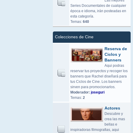
Las mejores
Series Documentales de cualquier
época e idioma, irán posteadas en
esta categoría.
Temas:
640
Colecciones de Cine
Reserva de
Ciclos y
Banners
Aqui podras
reservar tus proyectos y recoger los
banners que Rachel diseñará para
tus Ciclos de Cine. Los banners
sirven para promocionarlos.
Moderador:
joseguri
Temas:
2
Actores
Descubre y
crea las mas
bellas e
inspiradoras filmografias, aqui