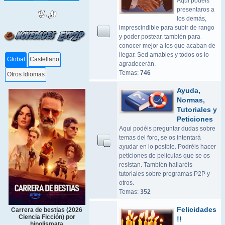
Aqui podeis
presentaros a
los demás,
imprescindible para subir de rango
y poder postear, también para
conocer mejor a los que acaban de
llegar. Sed amables y todos os lo
Global
Castellano
agradecerán.
Temas:
746
Otros Idiomas
Ayuda,
Normas,
Tutoriales y
Peticiones
Aqui podéis preguntar dudas sobre
temas del foro, se os intentará
ayudar en lo posible. Podréis hacer
peticiones de películas que se os
resistan. También hallaréis
tutoriales sobre programas P2P y
otros.
Temas:
352
Felicidades
Carrera de bestias (2026
Ciencia Ficción) por
!!
hipolismata