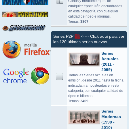
Cortos y mediometrajes, de
cualquier época irán encuadrados
en esta categoría, con cualquier
calidad de ripeo e idiomas.
Temas:
3807
Series P2P
<---- Click aquí para ver
las 120 últimas series nuevas
Series
Actuales
(2011 -
2099)
Todas las Series Actuales en
emisión, desde 2011 hasta la fecha
indicada, irán posteadas en esta
categoría, con cualquier calidad de
ripeo e idiomas.
Temas:
2409
Series
Modernas
(1990 -
2010)