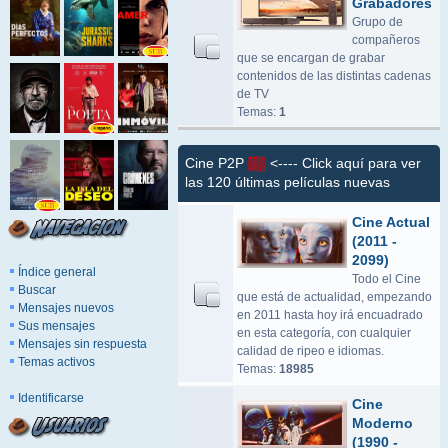
Grabadores
Grupo de
compañeros
que se encargan de grabar
contenidos de las distintas cadenas
de TV
Temas:
1
Cine P2P
<---- Click aquí para ver
las 120 últimas películas nuevas
Cine Actual
(2011 -
2099)
Índice general
Todo el Cine
Buscar
que está de actualidad, empezando
Mensajes nuevos
en 2011 hasta hoy irá encuadrado
Sus mensajes
en esta categoría, con cualquier
Mensajes sin respuesta
calidad de ripeo e idiomas.
Temas activos
Temas:
18985
Identificarse
Cine
Moderno
(1990 -