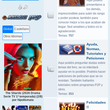
Aqui podeis
presentaros a
los demás,
imprescindible para subir de rango
y poder postear, también para
conocer mejor a los que acaban de
llegar. Sed amables y todos os lo
Global
Castellano
agradecerán.
Temas:
757
Otros Idiomas
Ayuda,
Normas,
Tutoriales y
Peticiones
Aqui podéis preguntar dudas sobre
temas del foro, se os intentará
ayudar en lo posible. Podréis hacer
peticiones de películas que se os
resistan. También hallaréis
tutoriales sobre programas P2P y
otros.
The Shards (2026 Drama
Temas:
353
Serie TV 1ª temporada) (2/8)
por hipolismata
Felicidades
!!