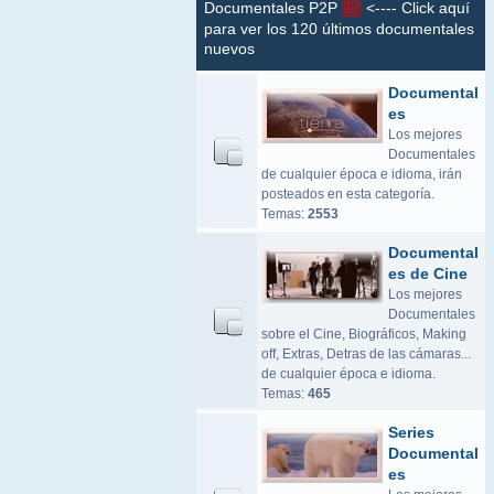
Documentales P2P
<---- Click aquí
para ver los 120 últimos documentales
nuevos
Documental
es
Los mejores
Documentales
de cualquier época e idioma, irán
posteados en esta categoría.
Temas:
2553
Documental
es de Cine
Los mejores
Documentales
sobre el Cine, Biográficos, Making
off, Extras, Detras de las cámaras...
de cualquier época e idioma.
Temas:
465
Series
Documental
es