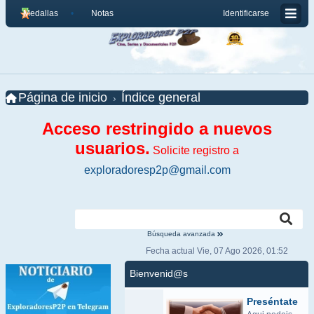
Medallas
Notas
Identificarse
Página de inicio
Índice general
Acceso restringido a nuevos
usuarios.
Solicite registro a
exploradoresp2p@gmail.com
Búsqueda avanzada
Fecha actual Vie, 07 Ago 2026, 01:52
Bienvenid@s
Preséntate