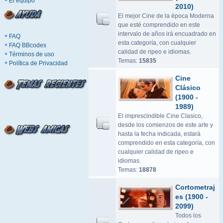
El equipo
2010)
El mejor Cine de la época Moderna
que esté comprendido en este
intervalo de años irá encuadrado en
FAQ
esta categoría, con cualquier
FAQ BBcodes
calidad de ripeo e idiomas.
Términos de uso
Temas:
15835
Política de Privacidad
Cine
Clásico
(1900 -
1989)
El imprescindible Cine Clasico,
desde los comienzos de este arte y
hasta la fecha indicada, estará
comprendido en esta categoría, con
cualquier calidad de ripeo e
idiomas.
Temas:
18878
Cortometraj
es (1900 -
2099)
Todos los