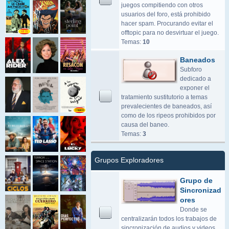
juegos compitiendo con otros
usuarios del foro, está prohibido
hacer spam. Procurando evitar el
offtopic para no desvirtuar el juego.
Temas:
10
Baneados
Subforo
dedicado a
exponer el
tratamiento sustitutorio a temas
prevalecientes de baneados, así
como de los ripeos prohibidos por
causa del baneo.
Temas:
3
Grupos Exploradores
Grupo de
Sincronizad
ores
Donde se
centralizarán todos los trabajos de
sincronización de audios y videos