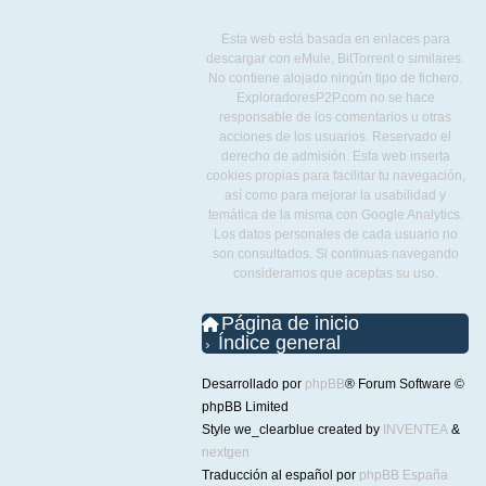
Esta web está basada en enlaces para
descargar con eMule, BitTorrent o similares.
No contiene alojado ningún tipo de fichero.
ExploradoresP2P.com no se hace
responsable de los comentarios u otras
acciones de los usuarios. Reservado el
derecho de admisión. Esta web inserta
cookies propias para facilitar tu navegación,
así como para mejorar la usabilidad y
temática de la misma con Google Analytics.
Los datos personales de cada usuario no
son consultados. Si continuas navegando
consideramos que aceptas su uso.
Página de inicio
Índice general
Desarrollado por
phpBB
® Forum Software ©
phpBB Limited
Style we_clearblue created by
INVENTEA
&
nextgen
Traducción al español por
phpBB España