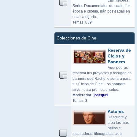
Las mejores
Series Documentales de cualquier
época e idioma, irán posteadas en
esta categoría.
Temas:
639
Colecciones de Cine
Reserva de
Ciclos y
Banners
Aqui podras
reservar tus proyectos y recoger los
banners que Rachel diseñará para
tus Ciclos de Cine. Los banners
sirven para promocionarlos.
Moderador:
joseguri
Temas:
2
Actores
Descubre y
crea las mas
bellas e
inspiradoras filmografias, aqui