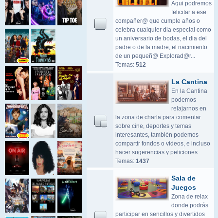
Aqui podremos
felicitar a ese
compañer@ que cumple años o
celebra cualquier dia especial como
un aniversario de bodas, el dia del
padre o de la madre, el nacimiento
de un pequeñ@ Explorad@r...
Temas:
512
La Cantina
En la Cantina
podemos
relajarnos en
la zona de charla para comentar
sobre cine, deportes y temas
interesantes, también podemos
compartir fondos o videos, e incluso
hacer sugerencias y peticiones.
Temas:
1437
Sala de
Juegos
Zona de relax
donde podrás
participar en sencillos y divertidos