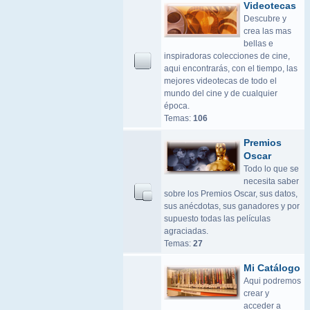
Videotecas
Descubre y
crea las mas
bellas e
inspiradoras colecciones de cine,
aqui encontrarás, con el tiempo, las
mejores videotecas de todo el
mundo del cine y de cualquier
época.
Temas:
106
Premios
Oscar
Todo lo que se
necesita saber
sobre los Premios Oscar, sus datos,
sus anécdotas, sus ganadores y por
supuesto todas las películas
agraciadas.
Temas:
27
Mi Catálogo
Aqui podremos
crear y
acceder a