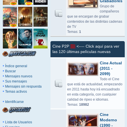
Grabadores
Grupo de
compañeros
que se encargan de grabar
contenidos de las distintas cadenas
de TV
Temas:
1
Cine P2P
<---- Click aquí para ver
las 120 últimas películas nuevas
Cine Actual
Índice general
(2011 -
Buscar
2099)
Mensajes nuevos
Todo el Cine
Sus mensajes
que está de actualidad, empezando
Mensajes sin respuesta
en 2011 hasta hoy irá encuadrado
Temas activos
en esta categoría, con cualquier
calidad de ripeo e idiomas.
Identificarse
Temas:
18982
Cine
Moderno
Lista de Usuarios
(1990 -