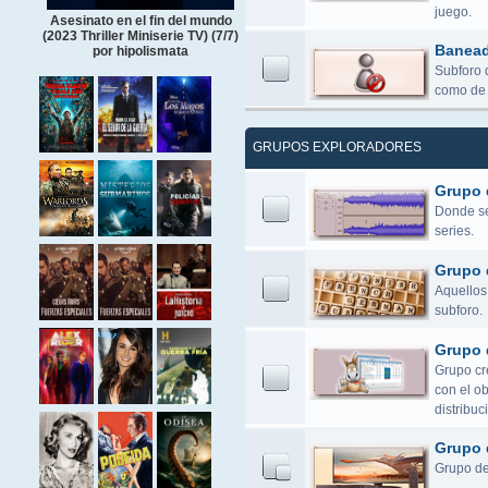
juego.
Asesinato en el fin del mundo
(2023 Thriller Miniserie TV) (7/7)
Banea
por hipolismata
Subforo 
como de 
GRUPOS EXPLORADORES
Grupo 
Donde se 
series.
Grupo 
Aquellos 
subforo.
Grupo 
Grupo cr
con el o
distribuc
Grupo 
Grupo de