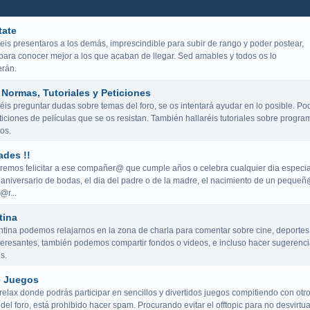
tate
eis presentaros a los demás, imprescindible para subir de rango y poder postear,
para conocer mejor a los que acaban de llegar. Sed amables y todos os lo
rán.
Normas, Tutoriales y Peticiones
is preguntar dudas sobre temas del foro, se os intentará ayudar en lo posible. Po
iciones de películas que se os resistan. También hallaréis tutoriales sobre progra
os.
ades !!
remos felicitar a ese compañer@ que cumple años o celebra cualquier dia especia
aniversario de bodas, el dia del padre o de la madre, el nacimiento de un peque
@r...
tina
ntina podemos relajarnos en la zona de charla para comentar sobre cine, deportes
teresantes, también podemos compartir fondos o videos, e incluso hacer sugerenci
s.
e Juegos
elax donde podrás participar en sencillos y divertidos juegos compitiendo con otr
del foro, está prohibido hacer spam. Procurando evitar el offtopic para no desvirtua