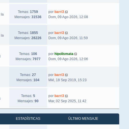
Ver último mensaje
Temas:
1759
por
barri3
 la
Mensajes:
31536
Dom, 09 Ago 2026, 12:08
Ver último mensaje
Temas:
1855
por
barri3
 la
Mensajes:
28226
Dom, 09 Ago 2026, 11:59
Ver último mensaje
Temas:
106
por
hipolismata
l
Mensajes:
7977
Dom, 09 Ago 2026, 12:06
Ver último mensaje
Temas:
27
por
barri3
Mensajes:
104
Mié, 18 Sep 2019, 15:23
Ver último mensaje
Temas:
5
por
barri3
s
Mensajes:
90
Mar, 02 Sep 2025, 11:42
ESTADÍSTICAS
ÚLTIMO MENSAJE