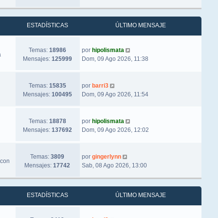
ESTADÍSTICAS
ÚLTIMO MENSAJE
Ver último mensaje
Temas:
18986
por
hipolismata
a
Mensajes:
125999
Dom, 09 Ago 2026, 11:38
Ver último mensaje
Temas:
15835
por
barri3
Mensajes:
100495
Dom, 09 Ago 2026, 11:54
Ver último mensaje
Temas:
18878
por
hipolismata
Mensajes:
137692
Dom, 09 Ago 2026, 12:02
Ver último mensaje
Temas:
3809
por
gingerlynn
 con
Mensajes:
17742
Sab, 08 Ago 2026, 13:00
ESTADÍSTICAS
ÚLTIMO MENSAJE