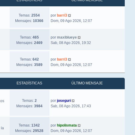
ESTADÍSTICAS
ÚLTIMO MENSAJE
Ver último mensaje
Temas:
2554
por
barri3
Mensajes:
10366
Dom, 09 Ago 2026, 12:07
Ver último mensaje
Temas:
465
por
maxiblueye
Mensajes:
2469
Sab, 08 Ago 2026, 19:32
Ver último mensaje
Temas:
642
por
barri3
Mensajes:
3589
Dom, 09 Ago 2026, 12:07
ESTADÍSTICAS
ÚLTIMO MENSAJE
Ver último mensaje
Temas:
2
por
joseguri
los
Mensajes:
3984
Sab, 08 Ago 2026, 17:43
Ver último mensaje
Temas:
1342
por
hipolismata
 la
Mensajes:
29528
Dom, 09 Ago 2026, 12:07