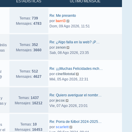
ESTADÍSTICAS
ÚLTIMO MENSAJE
Re: Me presento
Temas:
739
Ver último mensaje
por
barri3
Mensajes:
4783
Dom, 09 Ago 2026, 11:51
Re: ¿Algo falla en la web? ¡P…
Temas:
352
dréis
Ver último mensaje
por
zenon
Mensajes:
3660
mas
Sab, 08 Ago 2026, 23:35
Re: ¡¡¡Muchas Felicidades mch…
Temas:
512
l
Ver último mensaje
por
cinefilototal
Mensajes:
4627
ñ@
Mié, 05 Ago 2026, 22:31
Re: Quiero averiguar el nombr…
Temas:
1437
 y
Ver último mensaje
por
jecox
Mensajes:
16212
as y
Vie, 07 Ago 2026, 23:01
Re: Porra de fútbol 2024-2025…
Temas:
10
os
Ver último mensaje
por
scarlett
Mensajes:
16453
r el