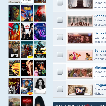
Todas la
esta cate
Series
Todas la
esta cate
Series 
Las nostá
esta cate
Series 
Las Seri
con cualq
Miniser
Todas las
con cualq
Progra
Donde se
dichas.