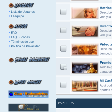
Actrice
Lista de Usuarios
Descubre 
El equipo
vida y la
Directo
Descubre 
FAQ
vida y l
FAQ BBcodes
Términos de uso
Videot
Política de Privacidad
Descubre 
tiempo, 
Premio
Todo lo 
ganadore
Mi Cat
Aqui pod
aportes 
PAPELERA