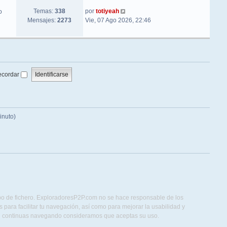
Ver último mensaje
Temas:
338
por
totiyeah
o
Mensajes:
2273
Vie, 07 Ago 2026, 22:46
ecordar
inuto)
ipo de fichero. ExploradoresP2P.com no se hace responsable de los
para facilitar tu navegación, así como para mejorar la usabilidad y
Si continuas navegando consideramos que aceptas su uso.