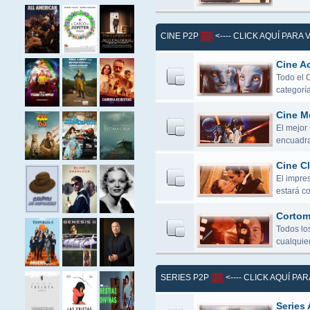
CINE P2P
<---- CLICK AQUÍ PARA
Cine Ac
Todo el 
categoría
Cine M
El mejor
encuadra
Cine Cl
El impres
estará c
Cortome
Todos lo
cualquier
SERIES P2P
<---- CLICK AQUÍ PA
Series 