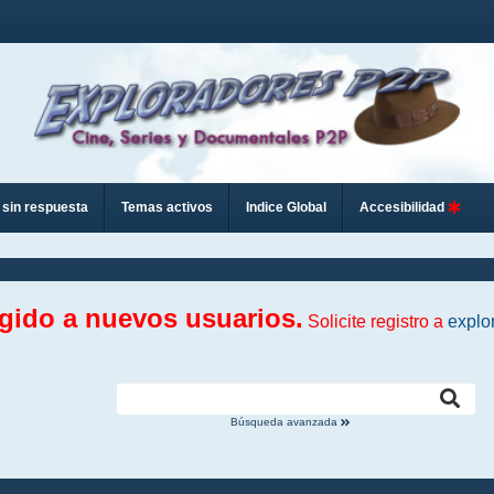
sin respuesta
Temas activos
Indice Global
Accesibilidad
ngido a nuevos usuarios.
Solicite registro a
explo
Búsqueda avanzada