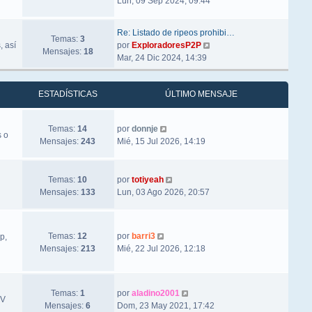
Lun, 09 Sep 2024, 09:44
Re: Listado de ripeos prohibi…
Temas:
3
Ver último mensaje
, así
por
ExploradoresP2P
Mensajes:
18
Mar, 24 Dic 2024, 14:39
ESTADÍSTICAS
ÚLTIMO MENSAJE
Ver último mensaje
Temas:
14
por
donnje
s o
Mensajes:
243
Mié, 15 Jul 2026, 14:19
Ver último mensaje
Temas:
10
por
totiyeah
Mensajes:
133
Lun, 03 Ago 2026, 20:57
Ver último mensaje
Temas:
12
por
barri3
p,
Mensajes:
213
Mié, 22 Jul 2026, 12:18
Ver último mensaje
Temas:
1
por
aladino2001
TV
Mensajes:
6
Dom, 23 May 2021, 17:42