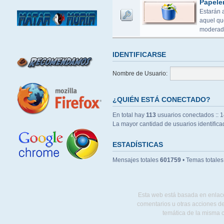
Papele
Estarán 
aquel que
moderado
IDENTIFICARSE
Nombre de Usuario:
¿QUIÉN ESTÁ CONECTADO?
En total hay
113
usuarios conectados :: 14
La mayor cantidad de usuarios identific
ESTADÍSTICAS
Mensajes totales
601759
• Temas totale
Esta web está basada en enlace
comentarios u otras acciones de
temática de la misma 