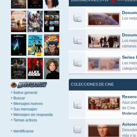
DOCUMENTALES P2P
<---- CLIC
Docume
Los mejo
Docume
Los mejor
cámaras.
Series
Las mejo
categoría
COLECCIONES DE CINE
Índice general
Reserv
Buscar
Aqui pod
Mensajes nuevos
de Cine.
Sus mensajes
Moderad
Mensajes sin respuesta
Temas activos
Actore
Descubre 
Identificarse
vida y l