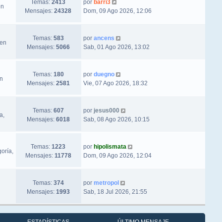
Ver último mensaje
Temas:
2413
por
barri3
en
Mensajes:
24328
Dom, 09 Ago 2026, 12:06
Ver último mensaje
Temas:
583
por
ancens
 en
Mensajes:
5066
Sab, 01 Ago 2026, 13:02
Ver último mensaje
Temas:
180
por
duegno
en
Mensajes:
2581
Vie, 07 Ago 2026, 18:32
Ver último mensaje
Temas:
607
por
jesus000
a,
Mensajes:
6018
Sab, 08 Ago 2026, 10:15
Ver último mensaje
Temas:
1223
por
hipolismata
oría,
Mensajes:
11778
Dom, 09 Ago 2026, 12:04
Ver último mensaje
Temas:
374
por
metropol
Mensajes:
1993
Sab, 18 Jul 2026, 21:55