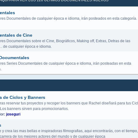
K AQUÍ PARA VER LOS 120 ÚLTIMOS DOCUMENTALES NUEVOS
ntales
res Documentales de cualquier época e idioma, irán posteados en esta categoría.
ntales de Cine
es Documentales sobre el Cine, Biográficos, Making off, Extras, Detras de las
.. de cualquier época e idioma.
 Documentales
res Series Documentales de cualquier época e idioma, irán posteadas en esta
.
a de Ciclos y Banners
ras reservar tus proyectos y recoger los banners que Rachel diseñará para tus Cic
 Los banners sirven para promocionarlos.
or:
joseguri
s
y crea las mas bellas e inspiradoras filmografias, aqui encontrarás, con el tiempo,
a carrera de los mejores actores del mundo y de cualquier época