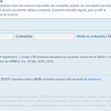
ra
aquellos hilos con enlaces imposibles de completar, podrán ser rescatados por tod
 aporte una fuente válida y completa, si quieres rescatar alguno, pon un MP al
r de la zona.
Contraseña:
Olvidé mi contraseña
|
R
 registrados, 1 oculto y 98 invitados (basados en usuarios activos en el último 1 m
ados fue
4709
el Jue, 05 Mar 2026, 23:55
s
75727
• Usuarios totales
6535
• Nuestro usuario más reciente es
koskinon
s para descargar con eMule, BitTorrent o similares. No contiene alojado ningún t
 los usuarios. Reservado el derecho de admisión. Esta web inserta cookies propias 
con Google Analytics. Los datos personales de cada usuario no son consultados. 