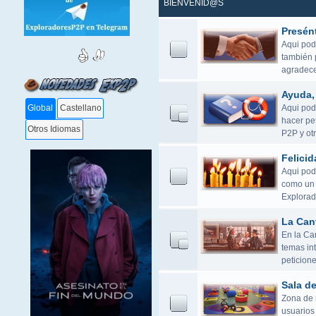
BIENVENID@S
Presén
Aqui pod
también 
agradece
Ayuda, 
Aqui podé
Global
Castellano
hacer pet
Otros Idiomas
P2P y otr
Felicid
Aqui pod
como un 
Explorad
La Can
En la Ca
temas in
peticione
Sala d
Zona de r
usuarios 