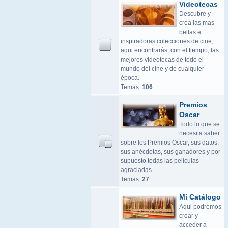
Videotecas
Descubre y
crea las mas
bellas e
inspiradoras colecciones de cine,
aqui encontrarás, con el tiempo, las
mejores videotecas de todo el
mundo del cine y de cualquier
época.
Temas:
106
Premios
Oscar
Todo lo que se
necesita saber
sobre los Premios Oscar, sus datos,
sus anécdotas, sus ganadores y por
supuesto todas las películas
agraciadas.
Temas:
27
Mi Catálogo
Aqui podremos
crear y
acceder a