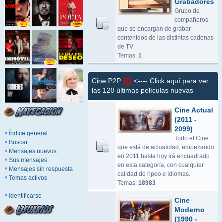
Grabadores
Grupo de
compañeros
que se encargan de grabar
contenidos de las distintas cadenas
de TV
Temas:
1
Cine P2P
<---- Click aquí para ver
las 120 últimas películas nuevas
Cine Actual
(2011 -
2099)
Índice general
Todo el Cine
Buscar
que está de actualidad, empezando
Mensajes nuevos
en 2011 hasta hoy irá encuadrado
Sus mensajes
en esta categoría, con cualquier
Mensajes sin respuesta
calidad de ripeo e idiomas.
Temas activos
Temas:
18983
Identificarse
Cine
Moderno
(1990 -