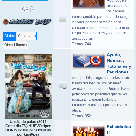
Aqui podeis
presentaros a
los demás,
imprescindible para subir de rango
y poder postear, también para
conocer mejor a los que acaban de
llegar. Sed amables y todos os lo
Global
Castellano
agradecerán.
Temas:
744
Otros Idiomas
Ayuda,
Normas,
Tutoriales y
Peticiones
Aqui podéis preguntar dudas sobre
temas del foro, se os intentará
ayudar en lo posible. Podréis hacer
peticiones de películas que se os
resistan. También hallaréis
tutoriales sobre programas P2P y
otros.
Temas:
352
Un día de pelos (2015
Comedia TV) NUEVO ripeo
Felicidades
HDRip m1080p Castellano
!!
por kasi0pea