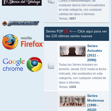
Cortos y mediometrajes, de
cualquier época irán encuadrados
en esta categoría, con cualquier
calidad de ripeo e idiomas.
Temas:
3807
Series P2P
<---- Click aquí para ver
las 120 últimas series nuevas
Series
Actuales
(2011 -
2099)
Todas las Series Actuales en
emisión, desde 2011 hasta la fecha
indicada, irán posteadas en esta
categoría, con cualquier calidad de
ripeo e idiomas.
Temas:
2409
Series
Modernas
(1990 -
2010)