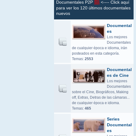
Documentales P2P
<---- Click aquí
para ver los 120 últimos documentales
nuevos
Documental
es
Los mejores
Documentales
de cualquier época e idioma, irán
posteados en esta categoría.
Temas:
2553
Documental
es de Cine
Los mejores
Documentales
sobre el Cine, Biográficos, Making
off, Extras, Detras de las cámaras...
de cualquier época e idioma.
Temas:
465
Series
Documental
es