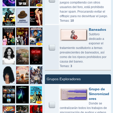
juegos compitiendo con otros
usuarios del foro, está prohibido
hacer spam. Procurando evitar el
offtopic para no desvirtuar el juego.
Temas:
10
Baneados
Subforo
dedicado a
exponer el
tratamiento sustitutorio a temas
prevalecientes de baneados, así
como de los ripeos prohibidos por
causa del baneo.
Temas:
3
Grupos Exploradores
Grupo de
Sincronizad
ores
Donde se
centralizarán todos los trabajos de
sincronización de audios y videos