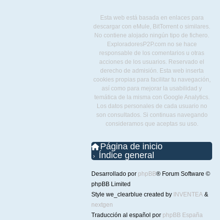
Esta web está basada en enlaces para
descargar con eMule, BitTorrent o similares.
No contiene alojado ningún tipo de fichero.
ExploradoresP2P.com no se hace
responsable de los comentarios u otras
acciones de los usuarios. Reservado el
derecho de admisión. Esta web inserta
cookies propias para facilitar tu navegación,
así como para mejorar la usabilidad y
temática de la misma con Google Analytics.
Los datos personales de cada usuario no
son consultados. Si continuas navegando
consideramos que aceptas su uso.
Página de inicio
Índice general
Desarrollado por
phpBB
® Forum Software ©
phpBB Limited
Style we_clearblue created by
INVENTEA
&
nextgen
Traducción al español por
phpBB España