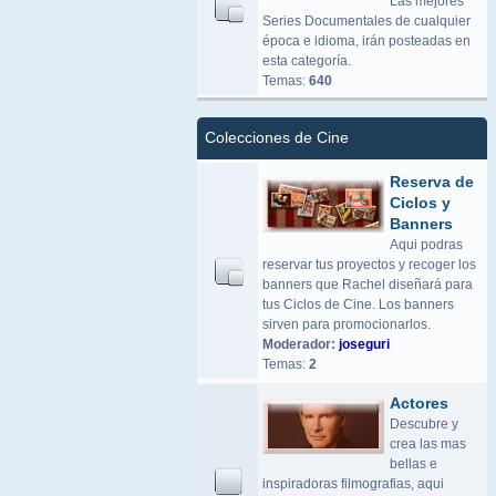
Las mejores
Series Documentales de cualquier
época e idioma, irán posteadas en
esta categoría.
Temas:
640
Colecciones de Cine
Reserva de
Ciclos y
Banners
Aqui podras
reservar tus proyectos y recoger los
banners que Rachel diseñará para
tus Ciclos de Cine. Los banners
sirven para promocionarlos.
Moderador:
joseguri
Temas:
2
Actores
Descubre y
crea las mas
bellas e
inspiradoras filmografias, aqui