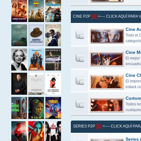
CINE P2P
<---- CLICK AQUÍ PARA
Cine Ac
Todo el 
categoría
Cine M
El mejor
encuadra
Cine Cl
El impres
estará c
Cortome
Todos lo
cualquier
SERIES P2P
<---- CLICK AQUÍ PA
Series 