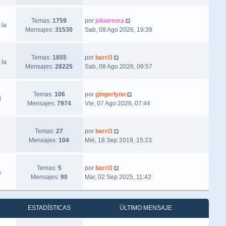
Ver último mensaje
Temas:
1759
por
joluorema
 la
Mensajes:
31530
Sab, 08 Ago 2026, 19:39
Ver último mensaje
Temas:
1855
por
barri3
 la
Mensajes:
28225
Sab, 08 Ago 2026, 09:57
Ver último mensaje
Temas:
106
por
gingerlynn
l
Mensajes:
7974
Vie, 07 Ago 2026, 07:44
Ver último mensaje
Temas:
27
por
barri3
Mensajes:
104
Mié, 18 Sep 2019, 15:23
Ver último mensaje
Temas:
5
por
barri3
s
Mensajes:
90
Mar, 02 Sep 2025, 11:42
ESTADÍSTICAS
ÚLTIMO MENSAJE