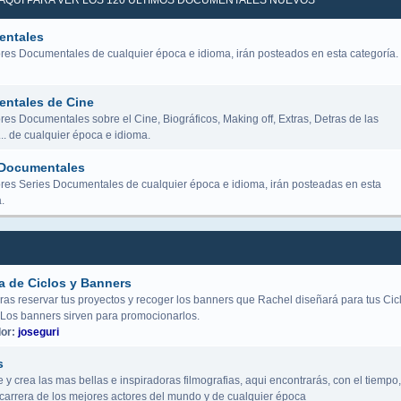
K AQUÍ PARA VER LOS 120 ÚLTIMOS DOCUMENTALES NUEVOS
ntales
res Documentales de cualquier época e idioma, irán posteados en esta categoría.
ntales de Cine
es Documentales sobre el Cine, Biográficos, Making off, Extras, Detras de las
.. de cualquier época e idioma.
 Documentales
res Series Documentales de cualquier época e idioma, irán posteadas en esta
.
a de Ciclos y Banners
ras reservar tus proyectos y recoger los banners que Rachel diseñará para tus Cic
 Los banners sirven para promocionarlos.
or:
joseguri
s
y crea las mas bellas e inspiradoras filmografias, aqui encontrarás, con el tiempo,
a carrera de los mejores actores del mundo y de cualquier época