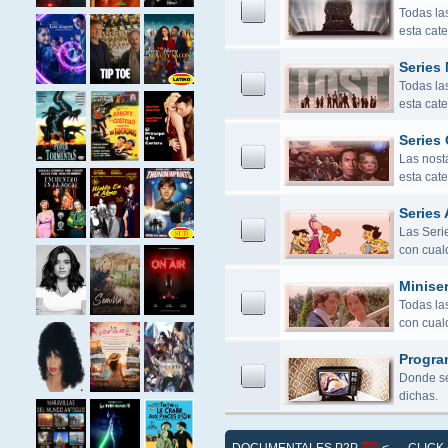
Todas la
esta cate
Series
Todas la
esta cate
Series 
Las nostá
esta cate
Series 
Las Seri
con cualq
Miniser
Todas las
con cualq
Progra
Donde se
dichas.