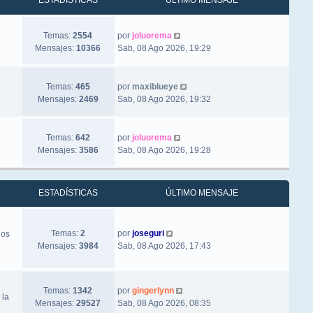
ESTADÍSTICAS
ÚLTIMO MENSAJE
Ver último mensaje
Temas:
2554
por
joluorema
Mensajes:
10366
Sab, 08 Ago 2026, 19:29
Ver último mensaje
Temas:
465
por
maxiblueye
Mensajes:
2469
Sab, 08 Ago 2026, 19:32
Ver último mensaje
Temas:
642
por
joluorema
Mensajes:
3586
Sab, 08 Ago 2026, 19:28
ESTADÍSTICAS
ÚLTIMO MENSAJE
Ver último mensaje
Temas:
2
por
joseguri
los
Mensajes:
3984
Sab, 08 Ago 2026, 17:43
Ver último mensaje
Temas:
1342
por
gingerlynn
 la
Mensajes:
29527
Sab, 08 Ago 2026, 08:35