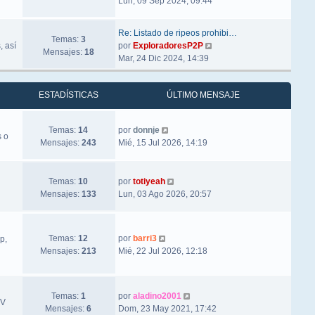
Lun, 09 Sep 2024, 09:44
Re: Listado de ripeos prohibi…
Temas:
3
Ver último mensaje
, así
por
ExploradoresP2P
Mensajes:
18
Mar, 24 Dic 2024, 14:39
ESTADÍSTICAS
ÚLTIMO MENSAJE
Ver último mensaje
Temas:
14
por
donnje
s o
Mensajes:
243
Mié, 15 Jul 2026, 14:19
Ver último mensaje
Temas:
10
por
totiyeah
Mensajes:
133
Lun, 03 Ago 2026, 20:57
Ver último mensaje
Temas:
12
por
barri3
p,
Mensajes:
213
Mié, 22 Jul 2026, 12:18
Ver último mensaje
Temas:
1
por
aladino2001
TV
Mensajes:
6
Dom, 23 May 2021, 17:42