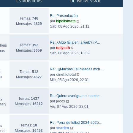
ESTADÍSTICAS
ÚLTIMO MENSAJE
Re: Presentación
Temas:
746
Ver último mensaje
por
hipolismata
Mensajes:
4829
Sab, 08 Ago 2026, 21:11
Re: ¿Algo falla en la web? ¡P…
Temas:
352
dréis
Ver último mensaje
por
totiyeah
Mensajes:
3659
mas
Sab, 08 Ago 2026, 18:39
Re: ¡¡¡Muchas Felicidades mch…
Temas:
512
l
Ver último mensaje
por
cinefilototal
Mensajes:
4627
ñ@
Mié, 05 Ago 2026, 22:31
Re: Quiero averiguar el nombr…
Temas:
1437
 y
Ver último mensaje
por
jecox
Mensajes:
16212
as y
Vie, 07 Ago 2026, 23:01
Re: Porra de fútbol 2024-2025…
Temas:
10
os
Ver último mensaje
por
scarlett
Mensajes:
16453
r el