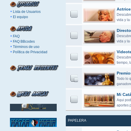
Actrice
Lista de Usuarios
Descubre 
El equipo
vida y la
Directo
Descubre 
FAQ
vida y l
FAQ BBcodes
Términos de uso
Videot
Política de Privacidad
Descubre 
tiempo, 
Premio
Todo lo 
ganadore
Mi Cat
Aqui pod
aportes 
PAPELERA