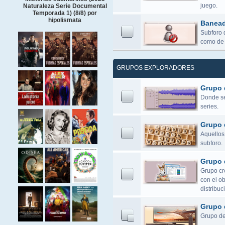
juego.
Naturaleza Serie Documental
Temporada 1) (8/8) por
hipolismata
Banea
Subforo 
como de 
GRUPOS EXPLORADORES
Grupo 
Donde se 
series.
Grupo 
Aquellos 
subforo.
Grupo 
Grupo cr
con el o
distribuc
Grupo 
Grupo de