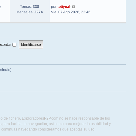
Ver último mensaje
Temas:
338
por
totiyeah
o
Mensajes:
2274
Vie, 07 Ago 2026, 22:46
ecordar
minuto)
ipo de fichero. ExploradoresP2P.com no se hace responsable de los
para facilitar tu navegación, así como para mejorar la usabilidad y
Si continuas navegando consideramos que aceptas su uso.