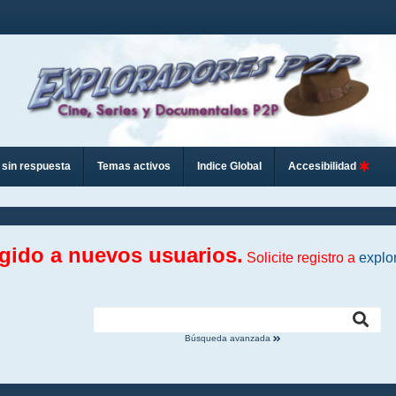
sin respuesta
Temas activos
Indice Global
Accesibilidad
ngido a nuevos usuarios.
Solicite registro a
explo
Búsqueda avanzada