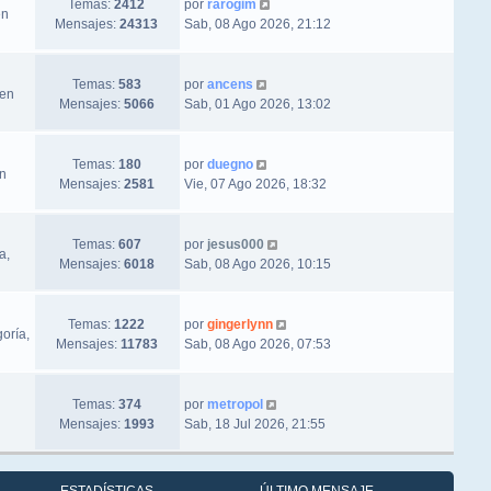
Ver último mensaje
Temas:
2412
por
rarogim
en
Mensajes:
24313
Sab, 08 Ago 2026, 21:12
Ver último mensaje
Temas:
583
por
ancens
 en
Mensajes:
5066
Sab, 01 Ago 2026, 13:02
Ver último mensaje
Temas:
180
por
duegno
en
Mensajes:
2581
Vie, 07 Ago 2026, 18:32
Ver último mensaje
Temas:
607
por
jesus000
a,
Mensajes:
6018
Sab, 08 Ago 2026, 10:15
Ver último mensaje
Temas:
1222
por
gingerlynn
oría,
Mensajes:
11783
Sab, 08 Ago 2026, 07:53
Ver último mensaje
Temas:
374
por
metropol
Mensajes:
1993
Sab, 18 Jul 2026, 21:55