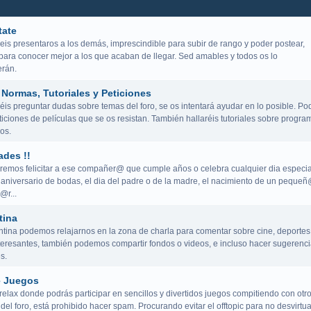
tate
eis presentaros a los demás, imprescindible para subir de rango y poder postear,
para conocer mejor a los que acaban de llegar. Sed amables y todos os lo
rán.
Normas, Tutoriales y Peticiones
is preguntar dudas sobre temas del foro, se os intentará ayudar en lo posible. Po
iciones de películas que se os resistan. También hallaréis tutoriales sobre progra
os.
ades !!
remos felicitar a ese compañer@ que cumple años o celebra cualquier dia especia
aniversario de bodas, el dia del padre o de la madre, el nacimiento de un peque
@r...
tina
ntina podemos relajarnos en la zona de charla para comentar sobre cine, deportes
teresantes, también podemos compartir fondos o videos, e incluso hacer sugerenci
s.
e Juegos
elax donde podrás participar en sencillos y divertidos juegos compitiendo con otr
del foro, está prohibido hacer spam. Procurando evitar el offtopic para no desvirtua