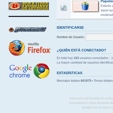
Papele
Estarán 
aquel que
moderado
IDENTIFICARSE
Nombre de Usuario:
¿QUIÉN ESTÁ CONECTADO?
En total hay
103
usuarios conectados :: 10
La mayor cantidad de usuarios identific
ESTADÍSTICAS
Mensajes totales
601975
• Temas totale
Esta web está basada en enlace
comentarios u otras acciones de
temática de la misma 