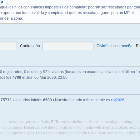
ra
aquellos hilos con enlaces imposibles de completar, podrán ser rescatados por tod
 aporte una fuente válida y completa, si quieres rescatar alguno, pon un MP al
r de la zona.
Contraseña:
Olvidé mi contraseña
|
R
 registrados, 0 ocultos y 93 invitados (basados en usuarios activos en el último 1 
ados fue
4709
el Jue, 05 Mar 2026, 23:55
s
75732
• Usuarios totales
6589
• Nuestro usuario más reciente es
roj2026
s para descargar con eMule, BitTorrent o similares. No contiene alojado ningún t
 los usuarios. Reservado el derecho de admisión. Esta web inserta cookies propias 
con Google Analytics. Los datos personales de cada usuario no son consultados. 