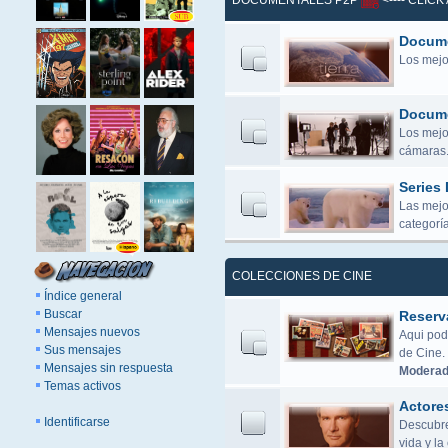
DOCUMENTALES P2P
<---- CLIC
Docume
Los mejo
Docume
Los mejor
cámaras.
Series
Las mejo
categoría
COLECCIONES DE CINE
Índice general
Buscar
Reserv
Mensajes nuevos
Aqui pod
Sus mensajes
de Cine.
Mensajes sin respuesta
Moderad
Temas activos
Actore
Identificarse
Descubre 
vida y l