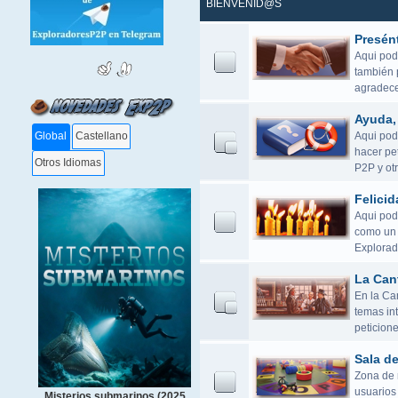
BIENVENID@S
Presén
Aqui pod
también 
agradece
Ayuda, 
Aqui podé
Global
Castellano
hacer pet
Otros Idiomas
P2P y otr
Felicid
Aqui pod
como un 
Explorad
La Can
En la Ca
temas in
peticione
Sala d
Zona de r
usuarios 
Misterios submarinos (2025