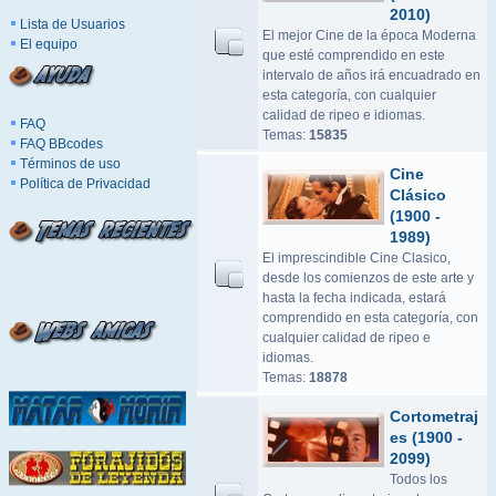
2010)
Lista de Usuarios
El mejor Cine de la época Moderna
El equipo
que esté comprendido en este
intervalo de años irá encuadrado en
esta categoría, con cualquier
calidad de ripeo e idiomas.
FAQ
Temas:
15835
FAQ BBcodes
Términos de uso
Cine
Política de Privacidad
Clásico
(1900 -
1989)
El imprescindible Cine Clasico,
desde los comienzos de este arte y
hasta la fecha indicada, estará
comprendido en esta categoría, con
cualquier calidad de ripeo e
idiomas.
Temas:
18878
Cortometraj
es (1900 -
2099)
Todos los