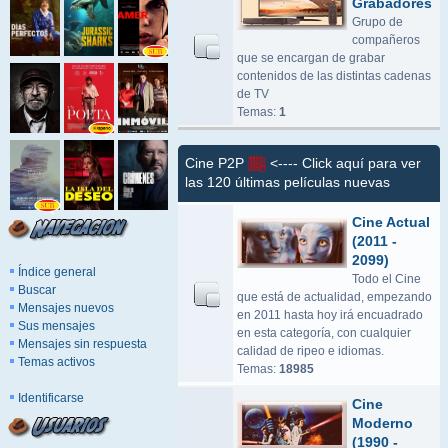
Grabadores
Grupo de
compañeros
que se encargan de grabar
contenidos de las distintas cadenas
de TV
Temas:
1
Cine P2P
<---- Click aquí para ver
las 120 últimas películas nuevas
Cine Actual
(2011 -
2099)
Índice general
Todo el Cine
Buscar
que está de actualidad, empezando
Mensajes nuevos
en 2011 hasta hoy irá encuadrado
Sus mensajes
en esta categoría, con cualquier
Mensajes sin respuesta
calidad de ripeo e idiomas.
Temas activos
Temas:
18985
Identificarse
Cine
Moderno
(1990 -