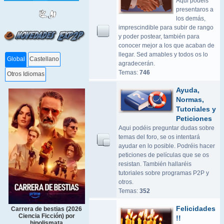
Aqui podeis
presentaros a
los demás,
imprescindible para subir de rango
y poder postear, también para
conocer mejor a los que acaban de
llegar. Sed amables y todos os lo
Global
Castellano
agradecerán.
Temas:
746
Otros Idiomas
Ayuda,
Normas,
Tutoriales y
Peticiones
Aqui podéis preguntar dudas sobre
temas del foro, se os intentará
ayudar en lo posible. Podréis hacer
peticiones de películas que se os
resistan. También hallaréis
tutoriales sobre programas P2P y
otros.
Temas:
352
Felicidades
Carrera de bestias (2026
Ciencia Ficción) por
!!
hipolismata