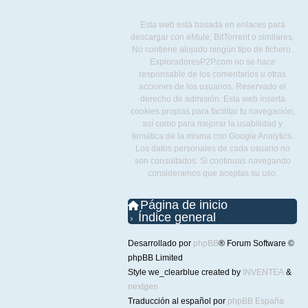
Esta web está basada en enlaces para
descargar con eMule, BitTorrent o similares.
No contiene alojado ningún tipo de fichero.
ExploradoresP2P.com no se hace
responsable de los comentarios u otras
acciones de los usuarios. Reservado el
derecho de admisión. Esta web inserta
cookies propias para facilitar tu navegación,
así como para mejorar la usabilidad y
temática de la misma con Google Analytics.
Los datos personales de cada usuario no
son consultados. Si continuas navegando
consideramos que aceptas su uso.
Página de inicio
Índice general
Desarrollado por
phpBB
® Forum Software ©
phpBB Limited
Style we_clearblue created by
INVENTEA
&
nextgen
Traducción al español por
phpBB España