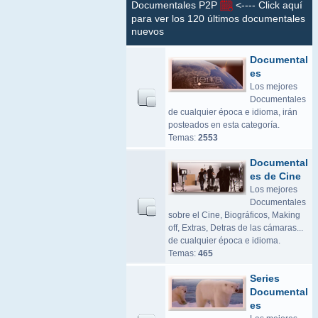
Documentales P2P
<---- Click aquí
para ver los 120 últimos documentales
nuevos
Documental
es
Los mejores
Documentales
de cualquier época e idioma, irán
posteados en esta categoría.
Temas:
2553
Documental
es de Cine
Los mejores
Documentales
sobre el Cine, Biográficos, Making
off, Extras, Detras de las cámaras...
de cualquier época e idioma.
Temas:
465
Series
Documental
es