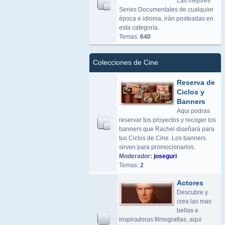
Las mejores
Series Documentales de cualquier
época e idioma, irán posteadas en
esta categoría.
Temas:
640
Colecciones de Cine
Reserva de
Ciclos y
Banners
Aqui podras
reservar tus proyectos y recoger los
banners que Rachel diseñará para
tus Ciclos de Cine. Los banners
sirven para promocionarlos.
Moderador:
joseguri
Temas:
2
Actores
Descubre y
crea las mas
bellas e
inspiradoras filmografias, aqui