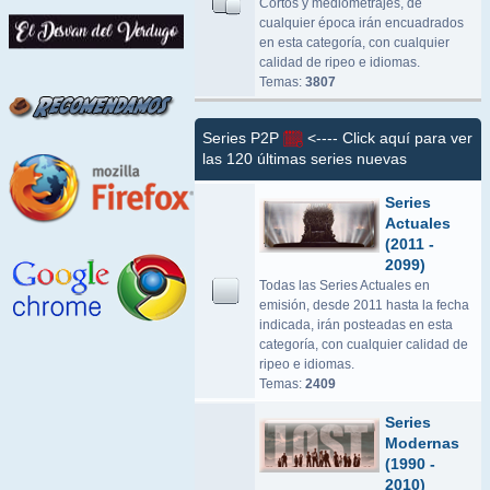
Cortos y mediometrajes, de
cualquier época irán encuadrados
en esta categoría, con cualquier
calidad de ripeo e idiomas.
Temas:
3807
Series P2P
<---- Click aquí para ver
las 120 últimas series nuevas
Series
Actuales
(2011 -
2099)
Todas las Series Actuales en
emisión, desde 2011 hasta la fecha
indicada, irán posteadas en esta
categoría, con cualquier calidad de
ripeo e idiomas.
Temas:
2409
Series
Modernas
(1990 -
2010)