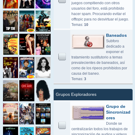
juegos compitiendo con otros
usuarios del foro, está prohibido
hacer spam. Procurando evitar el
offtopic para no desvirtuar el juego.
Temas:
10
Baneados
Subforo
dedicado a
exponer el
tratamiento sustitutorio a temas
prevalecientes de baneados, así
como de los ripeos prohibidos por
causa del baneo.
Temas:
3
Grupos Exploradores
Grupo de
Sincronizad
ores
Donde se
centralizarán todos los trabajos de
sincronización de audios y videos