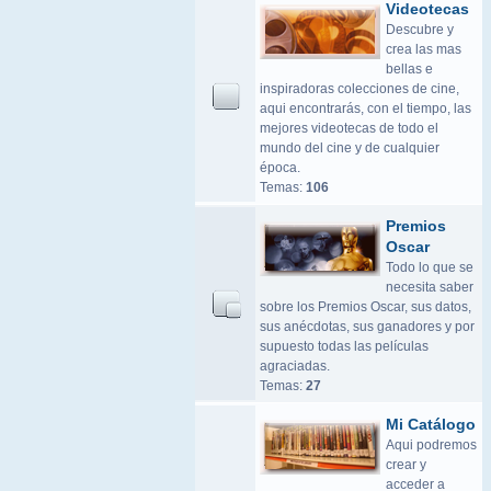
Videotecas
Descubre y
crea las mas
bellas e
inspiradoras colecciones de cine,
aqui encontrarás, con el tiempo, las
mejores videotecas de todo el
mundo del cine y de cualquier
época.
Temas:
106
Premios
Oscar
Todo lo que se
necesita saber
sobre los Premios Oscar, sus datos,
sus anécdotas, sus ganadores y por
supuesto todas las películas
agraciadas.
Temas:
27
Mi Catálogo
Aqui podremos
crear y
acceder a