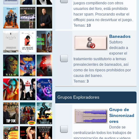
juegos compitiendo con otros
usuarios del foro, está prohibido
hacer spam. Procurando evitar el
offtopic para no desvirtuar el juego.
Temas:
10
Baneados
Subforo
dedicado a
exponer el
tratamiento sustitutorio a temas
prevalecientes de baneados, así
como de los ripeos prohibidos por
causa del baneo.
Temas:
3
Grupos Exploradores
Grupo de
Sincronizad
ores
Donde se
centralizarán todos los trabajos de
sincronización de audios y videos