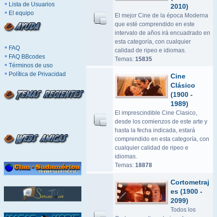
Lista de Usuarios
2010)
El equipo
El mejor Cine de la época Moderna
que esté comprendido en este
intervalo de años irá encuadrado en
esta categoría, con cualquier
FAQ
calidad de ripeo e idiomas.
FAQ BBcodes
Temas:
15835
Términos de uso
Política de Privacidad
Cine
Clásico
(1900 -
1989)
El imprescindible Cine Clasico,
desde los comienzos de este arte y
hasta la fecha indicada, estará
comprendido en esta categoría, con
cualquier calidad de ripeo e
idiomas.
Temas:
18878
Cortometraj
es (1900 -
2099)
Todos los