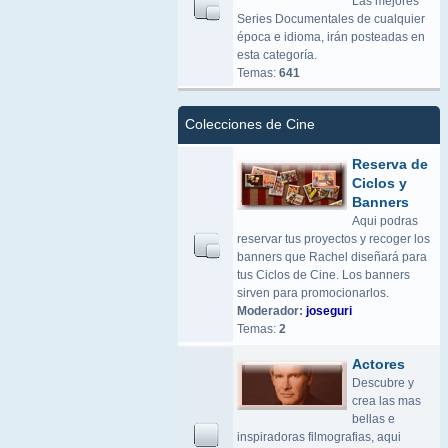
Las mejores
Series Documentales de cualquier
época e idioma, irán posteadas en
esta categoría.
Temas:
641
Colecciones de Cine
Reserva de
Ciclos y
Banners
Aqui podras
reservar tus proyectos y recoger los
banners que Rachel diseñará para
tus Ciclos de Cine. Los banners
sirven para promocionarlos.
Moderador:
joseguri
Temas:
2
Actores
Descubre y
crea las mas
bellas e
inspiradoras filmografias, aqui