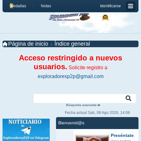
Medallas
Notas
Identificarse
Página de inicio
Índice general
Acceso restringido a nuevos
usuarios.
Solicite registro a
exploradoresp2p@gmail.com
Búsqueda avanzada
Fecha actual Sab, 08 Ago 2026, 14:06
Bienvenid@s
Preséntate