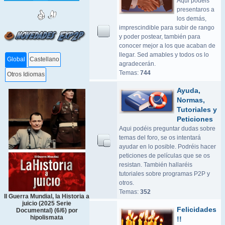
Aqui podeis
presentaros a
los demás,
imprescindible para subir de rango
y poder postear, también para
conocer mejor a los que acaban de
llegar. Sed amables y todos os lo
Global
Castellano
agradecerán.
Temas:
744
Otros Idiomas
Ayuda,
Normas,
Tutoriales y
Peticiones
Aqui podéis preguntar dudas sobre
temas del foro, se os intentará
ayudar en lo posible. Podréis hacer
peticiones de películas que se os
resistan. También hallaréis
tutoriales sobre programas P2P y
otros.
Temas:
352
II Guerra Mundial, la Historia a
juicio (2025 Serie
Felicidades
Documental) (6/6) por
hipolismata
!!