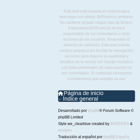
Esta web está basada en enlaces para
descargar con eMule, BitTorrent o similares.
No contiene alojado ningún tipo de fichero.
ExploradoresP2P.com no se hace
responsable de los comentarios u otras
acciones de los usuarios. Reservado el
derecho de admisión. Esta web inserta
cookies propias para facilitar tu navegación,
así como para mejorar la usabilidad y
temática de la misma con Google Analytics.
Los datos personales de cada usuario no
son consultados. Si continuas navegando
consideramos que aceptas su uso.
Página de inicio
Índice general
Desarrollado por
phpBB
® Forum Software ©
phpBB Limited
Style we_clearblue created by
INVENTEA
&
nextgen
Traducción al español por
phpBB España