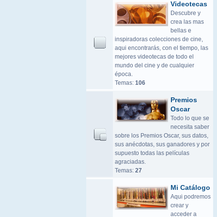
Videotecas
Descubre y
crea las mas
bellas e
inspiradoras colecciones de cine,
aqui encontrarás, con el tiempo, las
mejores videotecas de todo el
mundo del cine y de cualquier
época.
Temas:
106
Premios
Oscar
Todo lo que se
necesita saber
sobre los Premios Oscar, sus datos,
sus anécdotas, sus ganadores y por
supuesto todas las películas
agraciadas.
Temas:
27
Mi Catálogo
Aqui podremos
crear y
acceder a