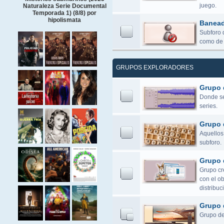
juego.
Naturaleza Serie Documental
Temporada 1) (8/8) por
hipolismata
Banea
Subforo 
como de 
GRUPOS EXPLORADORES
Grupo 
Donde se 
series.
Grupo 
Aquellos 
subforo.
Grupo 
Grupo cr
con el o
distribuc
Grupo 
Grupo de