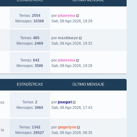
ESTADÍSTICAS
ÚLTIMO MENSAJE
Ver último mensaje
Temas:
2554
por
joluorema
Mensajes:
10366
Sab, 08 Ago 2026, 19:29
Ver último mensaje
Temas:
465
por
maxiblueye
Mensajes:
2469
Sab, 08 Ago 2026, 19:32
Ver último mensaje
Temas:
642
por
joluorema
Mensajes:
3586
Sab, 08 Ago 2026, 19:28
ESTADÍSTICAS
ÚLTIMO MENSAJE
Ver último mensaje
Temas:
2
por
joseguri
los
Mensajes:
3984
Sab, 08 Ago 2026, 17:43
Ver último mensaje
Temas:
1342
por
gingerlynn
 la
Mensajes:
29527
Sab, 08 Ago 2026, 08:35