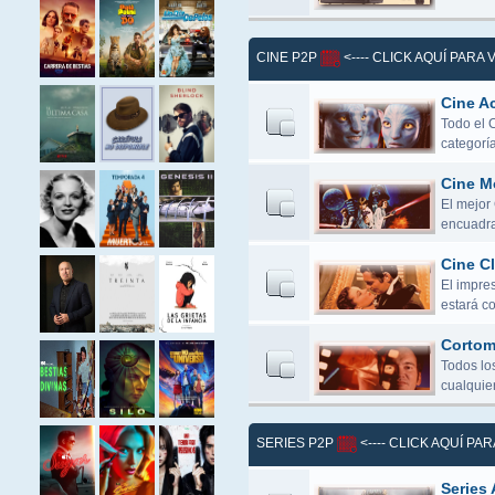
CINE P2P
<---- CLICK AQUÍ PARA
Cine Ac
Todo el 
categoría
Cine M
El mejor
encuadra
Cine Cl
El impres
estará c
Cortome
Todos lo
cualquier
SERIES P2P
<---- CLICK AQUÍ PA
Series 