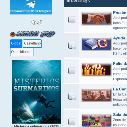
BIENVENID@S
Presén
Aqui pod
también 
agradece
Ayuda, 
Aqui podé
Global
Castellano
hacer pet
Otros Idiomas
P2P y otr
Felicid
Aqui pod
como un 
Explorad
La Can
En la Ca
temas in
peticione
Sala d
Zona de r
usuarios 
Misterios submarinos (2025