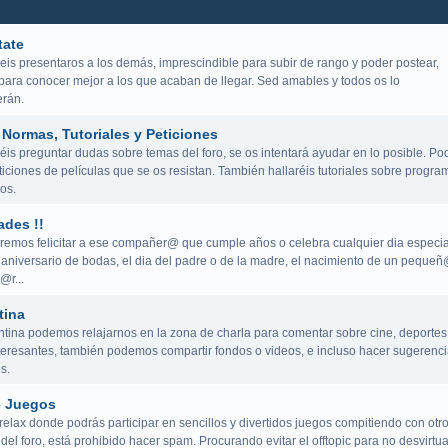
tate
eis presentaros a los demás, imprescindible para subir de rango y poder postear,
para conocer mejor a los que acaban de llegar. Sed amables y todos os lo
rán.
Normas, Tutoriales y Peticiones
is preguntar dudas sobre temas del foro, se os intentará ayudar en lo posible. Po
iciones de películas que se os resistan. También hallaréis tutoriales sobre progra
os.
ades !!
remos felicitar a ese compañer@ que cumple años o celebra cualquier dia especia
aniversario de bodas, el dia del padre o de la madre, el nacimiento de un peque
@r...
tina
ntina podemos relajarnos en la zona de charla para comentar sobre cine, deportes
teresantes, también podemos compartir fondos o videos, e incluso hacer sugerenci
s.
e Juegos
elax donde podrás participar en sencillos y divertidos juegos compitiendo con otr
del foro, está prohibido hacer spam. Procurando evitar el offtopic para no desvirtua