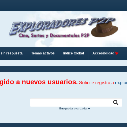
sin respuesta
Temas activos
Indice Global
Accesibilidad
ngido a nuevos usuarios.
Solicite registro a
explo
Búsqueda avanzada