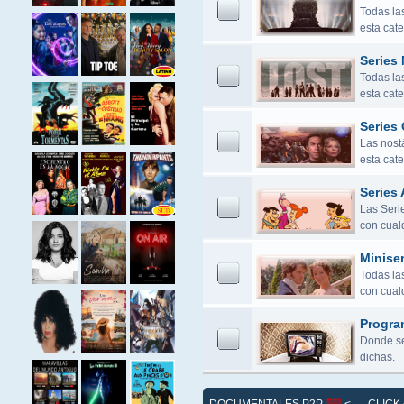
Todas la
esta cate
Series
Todas la
esta cate
Series 
Las nostá
esta cate
Series 
Las Seri
con cualq
Miniser
Todas las
con cualq
Progra
Donde se
dichas.