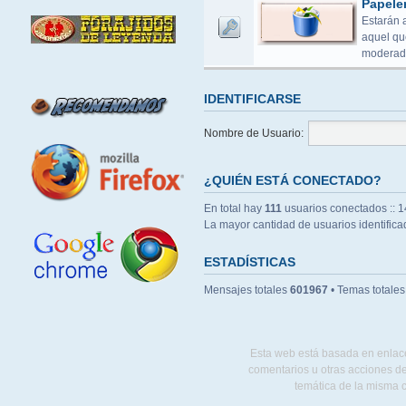
Papele
Estarán 
aquel que
moderado
IDENTIFICARSE
Nombre de Usuario:
¿QUIÉN ESTÁ CONECTADO?
En total hay
111
usuarios conectados :: 14
La mayor cantidad de usuarios identific
ESTADÍSTICAS
Mensajes totales
601967
• Temas totale
Esta web está basada en enlace
comentarios u otras acciones de
temática de la misma 