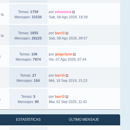
Ver último mensaje
Temas:
1759
por
joluorema
 la
Mensajes:
31530
Sab, 08 Ago 2026, 19:39
Ver último mensaje
Temas:
1855
por
barri3
 la
Mensajes:
28225
Sab, 08 Ago 2026, 09:57
Ver último mensaje
Temas:
106
por
gingerlynn
l
Mensajes:
7974
Vie, 07 Ago 2026, 07:44
Ver último mensaje
Temas:
27
por
barri3
Mensajes:
104
Mié, 18 Sep 2019, 15:23
Ver último mensaje
Temas:
5
por
barri3
s
Mensajes:
90
Mar, 02 Sep 2025, 11:42
ESTADÍSTICAS
ÚLTIMO MENSAJE