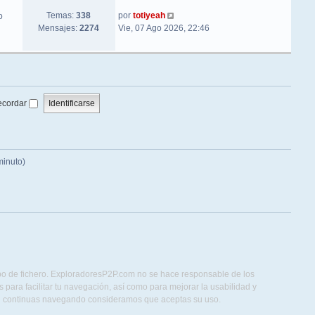
Ver último mensaje
Temas:
338
por
totiyeah
o
Mensajes:
2274
Vie, 07 Ago 2026, 22:46
ecordar
minuto)
ipo de fichero. ExploradoresP2P.com no se hace responsable de los
para facilitar tu navegación, así como para mejorar la usabilidad y
Si continuas navegando consideramos que aceptas su uso.