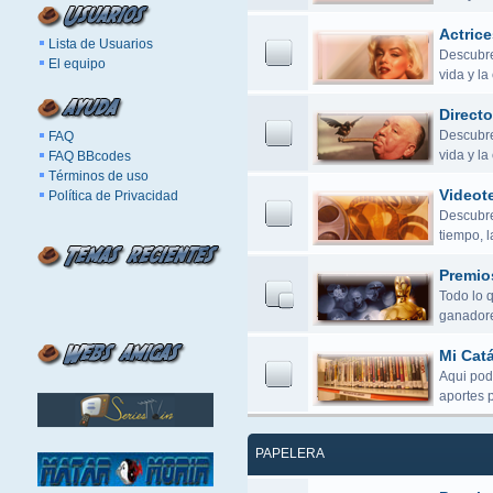
Actrice
Lista de Usuarios
Descubre 
El equipo
vida y la
Directo
Descubre 
FAQ
vida y l
FAQ BBcodes
Términos de uso
Videot
Política de Privacidad
Descubre 
tiempo, 
Premio
Todo lo 
ganadore
Mi Cat
Aqui pod
aportes 
PAPELERA