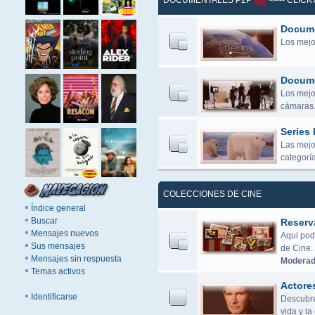
DOCUMENTALES P2P
<---- CLIC
Docume
Los mejo
Docume
Los mejor
cámaras.
Series
Las mejo
categoría
COLECCIONES DE CINE
Índice general
Buscar
Reserv
Mensajes nuevos
Aqui pod
Sus mensajes
de Cine.
Mensajes sin respuesta
Moderad
Temas activos
Actore
Identificarse
Descubre 
vida y l