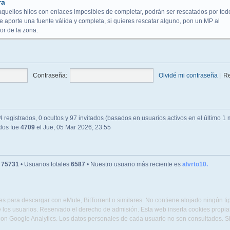
ra
aquellos hilos con enlaces imposibles de completar, podrán ser rescatados por tod
 aporte una fuente válida y completa, si quieres rescatar alguno, pon un MP al
r de la zona.
Contraseña:
Olvidé mi contraseña
|
R
 registrados, 0 ocultos y 97 invitados (basados en usuarios activos en el último 1 
ados fue
4709
el Jue, 05 Mar 2026, 23:55
s
75731
• Usuarios totales
6587
• Nuestro usuario más reciente es
alvrto10.
s para descargar con eMule, BitTorrent o similares. No contiene alojado ningún t
 los usuarios. Reservado el derecho de admisión. Esta web inserta cookies propias 
con Google Analytics. Los datos personales de cada usuario no son consultados. 