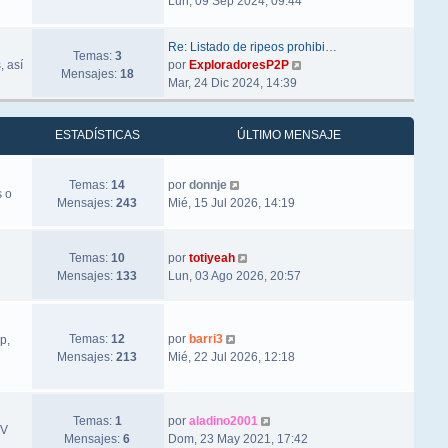
Lun, 09 Sep 2024, 09:44
Re: Listado de ripeos prohibi…
Temas:
3
Ver último mensaje
, así
por
ExploradoresP2P
Mensajes:
18
Mar, 24 Dic 2024, 14:39
ESTADÍSTICAS
ÚLTIMO MENSAJE
Ver último mensaje
Temas:
14
por
donnje
s o
Mensajes:
243
Mié, 15 Jul 2026, 14:19
Ver último mensaje
Temas:
10
por
totiyeah
Mensajes:
133
Lun, 03 Ago 2026, 20:57
Ver último mensaje
Temas:
12
por
barri3
p,
Mensajes:
213
Mié, 22 Jul 2026, 12:18
Ver último mensaje
Temas:
1
por
aladino2001
TV
Mensajes:
6
Dom, 23 May 2021, 17:42