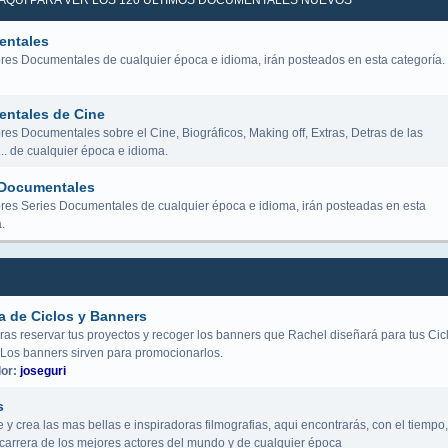
K AQUÍ PARA VER LOS 120 ÚLTIMOS DOCUMENTALES NUEVOS
ntales
res Documentales de cualquier época e idioma, irán posteados en esta categoría.
ntales de Cine
es Documentales sobre el Cine, Biográficos, Making off, Extras, Detras de las
.. de cualquier época e idioma.
 Documentales
res Series Documentales de cualquier época e idioma, irán posteadas en esta
.
a de Ciclos y Banners
ras reservar tus proyectos y recoger los banners que Rachel diseñará para tus Cic
 Los banners sirven para promocionarlos.
or:
joseguri
s
y crea las mas bellas e inspiradoras filmografias, aqui encontrarás, con el tiempo,
a carrera de los mejores actores del mundo y de cualquier época