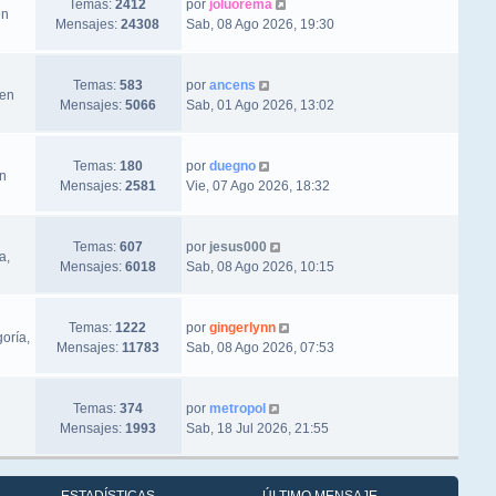
Ver último mensaje
Temas:
2412
por
joluorema
en
Mensajes:
24308
Sab, 08 Ago 2026, 19:30
Ver último mensaje
Temas:
583
por
ancens
 en
Mensajes:
5066
Sab, 01 Ago 2026, 13:02
Ver último mensaje
Temas:
180
por
duegno
en
Mensajes:
2581
Vie, 07 Ago 2026, 18:32
Ver último mensaje
Temas:
607
por
jesus000
a,
Mensajes:
6018
Sab, 08 Ago 2026, 10:15
Ver último mensaje
Temas:
1222
por
gingerlynn
oría,
Mensajes:
11783
Sab, 08 Ago 2026, 07:53
Ver último mensaje
Temas:
374
por
metropol
Mensajes:
1993
Sab, 18 Jul 2026, 21:55