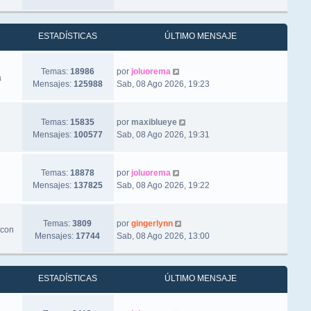
ESTADÍSTICAS
ÚLTIMO MENSAJE
Ver último mensaje
Temas:
18986
por
joluorema
a
Mensajes:
125988
Sab, 08 Ago 2026, 19:23
Ver último mensaje
Temas:
15835
por
maxiblueye
Mensajes:
100577
Sab, 08 Ago 2026, 19:31
Ver último mensaje
Temas:
18878
por
joluorema
Mensajes:
137825
Sab, 08 Ago 2026, 19:22
Ver último mensaje
Temas:
3809
por
gingerlynn
 con
Mensajes:
17744
Sab, 08 Ago 2026, 13:00
ESTADÍSTICAS
ÚLTIMO MENSAJE