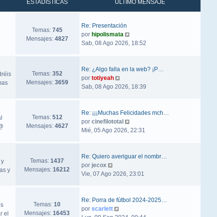
ESTADÍSTICAS
ÚLTIMO MENSAJE
Re: Presentación
Temas:
745
Ver último mensaje
por
hipolismata
Mensajes:
4827
Sab, 08 Ago 2026, 18:52
Re: ¿Algo falla en la web? ¡P…
Temas:
352
dréis
Ver último mensaje
por
totiyeah
Mensajes:
3659
mas
Sab, 08 Ago 2026, 18:39
Re: ¡¡¡Muchas Felicidades mch…
Temas:
512
l
Ver último mensaje
por
cinefilototal
Mensajes:
4627
ñ@
Mié, 05 Ago 2026, 22:31
Re: Quiero averiguar el nombr…
Temas:
1437
 y
Ver último mensaje
por
jecox
Mensajes:
16212
as y
Vie, 07 Ago 2026, 23:01
Re: Porra de fútbol 2024-2025…
Temas:
10
os
Ver último mensaje
por
scarlett
Mensajes:
16453
r el