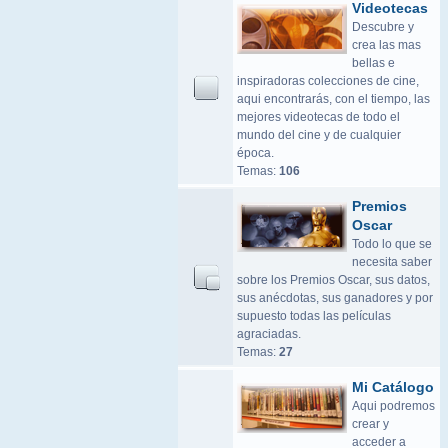
Videotecas
Descubre y
crea las mas
bellas e
inspiradoras colecciones de cine,
aqui encontrarás, con el tiempo, las
mejores videotecas de todo el
mundo del cine y de cualquier
época.
Temas:
106
Premios
Oscar
Todo lo que se
necesita saber
sobre los Premios Oscar, sus datos,
sus anécdotas, sus ganadores y por
supuesto todas las películas
agraciadas.
Temas:
27
Mi Catálogo
Aqui podremos
crear y
acceder a