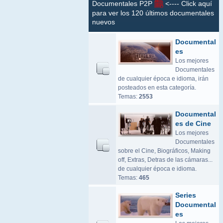
Documentales P2P
<---- Click aquí
para ver los 120 últimos documentales
nuevos
Documental
es
Los mejores
Documentales
de cualquier época e idioma, irán
posteados en esta categoría.
Temas:
2553
Documental
es de Cine
Los mejores
Documentales
sobre el Cine, Biográficos, Making
off, Extras, Detras de las cámaras...
de cualquier época e idioma.
Temas:
465
Series
Documental
es