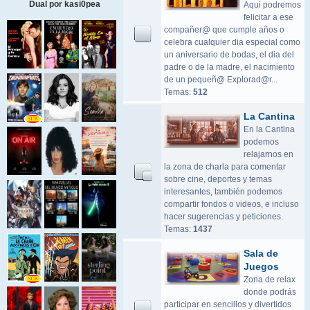
Dual por kasi0pea
Aqui podremos
felicitar a ese
compañer@ que cumple años o
celebra cualquier dia especial como
un aniversario de bodas, el dia del
padre o de la madre, el nacimiento
de un pequeñ@ Explorad@r...
Temas:
512
La Cantina
En la Cantina
podemos
relajarnos en
la zona de charla para comentar
sobre cine, deportes y temas
interesantes, también podemos
compartir fondos o videos, e incluso
hacer sugerencias y peticiones.
Temas:
1437
Sala de
Juegos
Zona de relax
donde podrás
participar en sencillos y divertidos