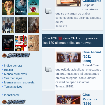
Grabadores
Grupo de
compañeros
que se encargan de grabar
contenidos de las distintas cadenas
de TV
Temas:
1
Cine P2P
<---- Click aquí para ver
las 120 últimas películas nuevas
Cine Actual
(2011 -
2099)
Todo el Cine
Índice general
que está de actualidad, empezando
Buscar
en 2011 hasta hoy irá encuadrado
Mensajes nuevos
en esta categoría, con cualquier
Sus mensajes
calidad de ripeo e idiomas.
Mensajes sin respuesta
Temas:
18981
Temas activos
Cine
Identificarse
Moderno
(1990 -