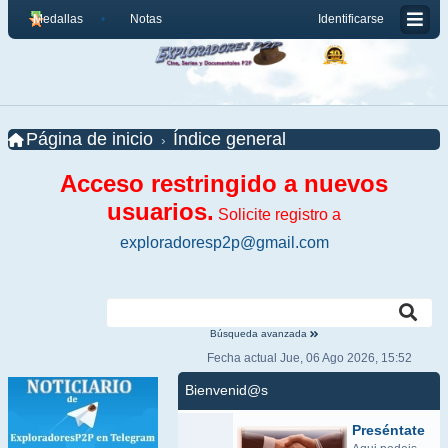
Medallas
Notas
Identificarse
Página de inicio
Índice general
Acceso restringido a nuevos
usuarios.
Solicite registro a
exploradoresp2p@gmail.com
Búsqueda avanzada
Fecha actual Jue, 06 Ago 2026, 15:52
Bienvenid@s
Preséntate