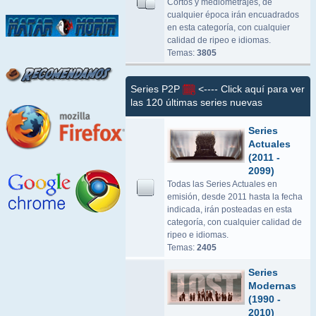
Cortos y mediometrajes, de
cualquier época irán encuadrados
en esta categoría, con cualquier
calidad de ripeo e idiomas.
Temas:
3805
Series P2P
<---- Click aquí para ver
las 120 últimas series nuevas
Series
Actuales
(2011 -
2099)
Todas las Series Actuales en
emisión, desde 2011 hasta la fecha
indicada, irán posteadas en esta
categoría, con cualquier calidad de
ripeo e idiomas.
Temas:
2405
Series
Modernas
(1990 -
2010)