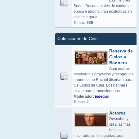
Las mejores
Series Documentales de cualquier
época e idioma, irán posteadas en
esta categoría.
Temas:
639
Colecciones de Cine
Reserva de
Ciclos y
Banners
Aqui podras
reservar tus proyectos y recoger los
banners que Rachel diseñará para
tus Ciclos de Cine. Los banners
sirven para promocionarlos.
Moderador:
joseguri
Temas:
2
Actores
Descubre y
crea las mas
bellas e
inspiradoras filmografias, aqui