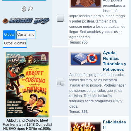
Aqui podeis
presentaros a
los demás,
imprescindible para subir de rango
y poder postear, también para
conocer mejor a los que acaban de
llegar. Sed amables y todos os lo
Global
Castellano
agradecerán.
Temas:
755
Otros Idiomas
Ayuda,
Normas,
Tutoriales y
Peticiones
Aqui podéis preguntar dudas sobre
temas del foro, se os intentará
ayudar en lo posible. Podréis hacer
peticiones de películas que se os
resistan. También hallaréis
tutoriales sobre programas P2P y
otros.
Temas:
353
Abbott and Costello Meet
Felicidades
Frankenstein [1948 Comedia]
!!
NUEVO ripeo HDRip m1080p