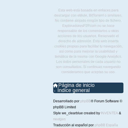
Esta web está basada en enlaces para
descargar con eMule, BitTorrent o similares.
No contiene alojado ningún tipo de fichero.
ExploradoresP2P.com no se hace
responsable de los comentarios u otras
acciones de los usuarios. Reservado el
derecho de admisión. Esta web inserta
cookies propias para facilitar tu navegación,
así como para mejorar la usabilidad y
temática de la misma con Google Analytics.
Los datos personales de cada usuario no
son consultados. Si continuas navegando
consideramos que aceptas su uso.
Página de inicio
Índice general
Desarrollado por
phpBB
® Forum Software ©
phpBB Limited
Style we_clearblue created by
INVENTEA
&
nextgen
Traducción al español por
phpBB España