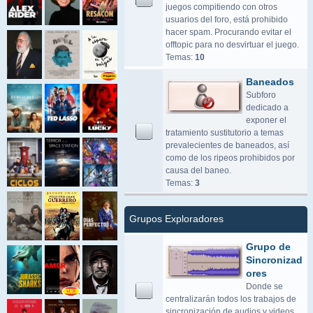
juegos compitiendo con otros
usuarios del foro, está prohibido
hacer spam. Procurando evitar el
offtopic para no desvirtuar el juego.
Temas:
10
Baneados
Subforo
dedicado a
exponer el
tratamiento sustitutorio a temas
prevalecientes de baneados, así
como de los ripeos prohibidos por
causa del baneo.
Temas:
3
Grupos Exploradores
Grupo de
Sincronizad
ores
Donde se
centralizarán todos los trabajos de
sincronización de audios y videos