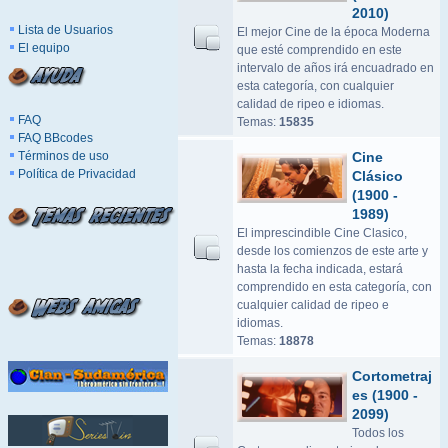
2010)
Lista de Usuarios
El mejor Cine de la época Moderna
El equipo
que esté comprendido en este
intervalo de años irá encuadrado en
esta categoría, con cualquier
calidad de ripeo e idiomas.
FAQ
Temas:
15835
FAQ BBcodes
Términos de uso
Cine
Política de Privacidad
Clásico
(1900 -
1989)
El imprescindible Cine Clasico,
desde los comienzos de este arte y
hasta la fecha indicada, estará
comprendido en esta categoría, con
cualquier calidad de ripeo e
idiomas.
Temas:
18878
Cortometraj
es (1900 -
2099)
Todos los