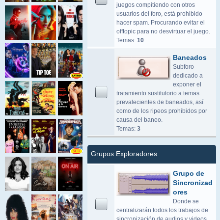
juegos compitiendo con otros
usuarios del foro, está prohibido
hacer spam. Procurando evitar el
offtopic para no desvirtuar el juego.
Temas:
10
Baneados
Subforo
dedicado a
exponer el
tratamiento sustitutorio a temas
prevalecientes de baneados, así
como de los ripeos prohibidos por
causa del baneo.
Temas:
3
Grupos Exploradores
Grupo de
Sincronizad
ores
Donde se
centralizarán todos los trabajos de
sincronización de audios y videos