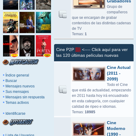
Grabadores
Grupo de
compañeros
que se encargan de grabar
contenidos de las distintas cadenas
de TV
Temas:
1
Cine P2P
<---- Click aquí para ver
las 120 últimas películas nuevas
Cine Actual
(2011 -
Índice general
2099)
Buscar
Todo el Cine
Mensajes nuevos
que está de actualidad, empezando
Sus mensajes
en 2011 hasta hoy irá encuadrado
Mensajes sin respuesta
en esta categoría, con cualquier
Temas activos
calidad de ripeo e idiomas.
Temas:
18985
Identificarse
Cine
Moderno
(1990 -
Lista de Usuarios