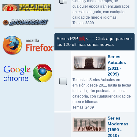
Cortos y mediometrajes, de
cualquier época irán encuadrados
en esta categoría, con cualquier
calidad de ripeo e idiomas.
Temas:
3809
Series P2P
<---- Click aquí para ver
las 120 últimas series nuevas
Series
Actuales
(2011 -
2099)
Todas las Series Actuales en
emisión, desde 2011 hasta la fecha
indicada, irán posteadas en esta
categoría, con cualquier calidad de
ripeo e idiomas.
Temas:
2409
Series
Modernas
(1990 -
2010)