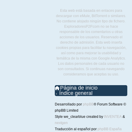
Esta web está basada en enlaces para
descargar con eMule, BitTorrent o similares.
No contiene alojado ningún tipo de fichero.
ExploradoresP2P.com no se hace
responsable de los comentarios u otras
acciones de los usuarios. Reservado el
derecho de admisión. Esta web inserta
cookies propias para facilitar tu navegación,
así como para mejorar la usabilidad y
temática de la misma con Google Analytics.
Los datos personales de cada usuario no
son consultados. Si continuas navegando
consideramos que aceptas su uso.
Página de inicio
Índice general
Desarrollado por
phpBB
® Forum Software ©
phpBB Limited
Style we_clearblue created by
INVENTEA
&
nextgen
Traducción al español por
phpBB España