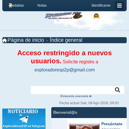
Medallas
Notas
Identificarse
Página de inicio
Índice general
Acceso restringido a nuevos
usuarios.
Solicite registro a
exploradoresp2p@gmail.com
Búsqueda avanzada
Fecha actual Sab, 08 Ago 2026, 09:05
Bienvenid@s
Preséntate