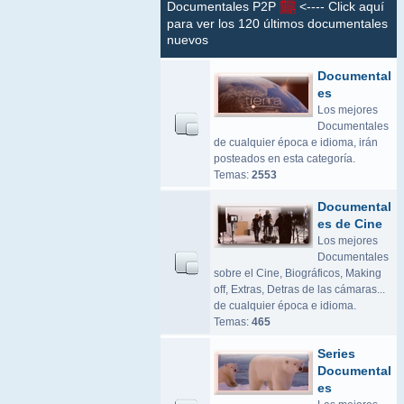
Documentales P2P
<---- Click aquí
para ver los 120 últimos documentales
nuevos
Documental
es
Los mejores
Documentales
de cualquier época e idioma, irán
posteados en esta categoría.
Temas:
2553
Documental
es de Cine
Los mejores
Documentales
sobre el Cine, Biográficos, Making
off, Extras, Detras de las cámaras...
de cualquier época e idioma.
Temas:
465
Series
Documental
es