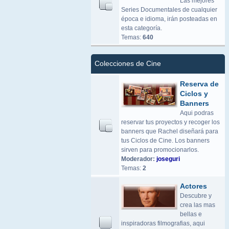
Las mejores
Series Documentales de cualquier
época e idioma, irán posteadas en
esta categoría.
Temas:
640
Colecciones de Cine
Reserva de
Ciclos y
Banners
Aqui podras
reservar tus proyectos y recoger los
banners que Rachel diseñará para
tus Ciclos de Cine. Los banners
sirven para promocionarlos.
Moderador:
joseguri
Temas:
2
Actores
Descubre y
crea las mas
bellas e
inspiradoras filmografias, aqui