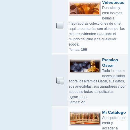
Videotecas
Descubre y
crea las mas
bellas e
inspiradoras colecciones de cine,
aqui encontrarás, con el tiempo, las
mejores videotecas de todo el
mundo del cine y de cualquier
época.
Temas:
106
Premios
Oscar
Todo lo que se
necesita saber
sobre los Premios Oscar, sus datos,
sus anécdotas, sus ganadores y por
supuesto todas las películas
agraciadas.
Temas:
27
Mi Catálogo
Aqui podremos
crear y
acceder a