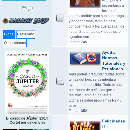
Aqui podeis
presentaros a
los demás,
imprescindible para subir de rango
y poder postear, también para
conocer mejor a los que acaban de
llegar. Sed amables y todos os lo
Global
Castellano
agradecerán.
Temas:
745
Otros Idiomas
Ayuda,
Normas,
Tutoriales y
Peticiones
Aqui podéis preguntar dudas sobre
temas del foro, se os intentará
ayudar en lo posible. Podréis hacer
peticiones de películas que se os
resistan. También hallaréis
tutoriales sobre programas P2P y
otros.
Temas:
352
El casco de Júpiter (2014
Felicidades
Corto) por gingerlynn
!!