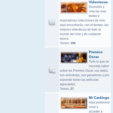
Videotecas
Descubre y
crea las mas
bellas e
inspiradoras colecciones de cine,
aqui encontrarás, con el tiempo, las
mejores videotecas de todo el
mundo del cine y de cualquier
época.
Temas:
106
Premios
Oscar
Todo lo que se
necesita saber
sobre los Premios Oscar, sus datos,
sus anécdotas, sus ganadores y por
supuesto todas las películas
agraciadas.
Temas:
27
Mi Catálogo
Aqui podremos
crear y
acceder a