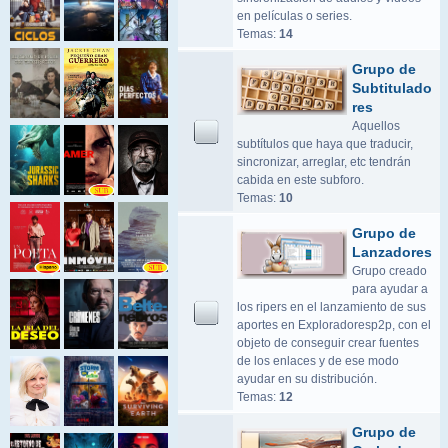
en películas o series.
Temas:
14
Grupo de
Subtitulado
res
Aquellos
subtítulos que haya que traducir,
sincronizar, arreglar, etc tendrán
cabida en este subforo.
Temas:
10
Grupo de
Lanzadores
Grupo creado
para ayudar a
los ripers en el lanzamiento de sus
aportes en Exploradoresp2p, con el
objeto de conseguir crear fuentes
de los enlaces y de ese modo
ayudar en su distribución.
Temas:
12
Grupo de