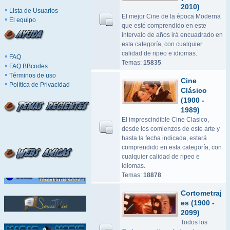
2010)
Lista de Usuarios
El mejor Cine de la época Moderna
El equipo
que esté comprendido en este
intervalo de años irá encuadrado en
esta categoría, con cualquier
calidad de ripeo e idiomas.
FAQ
Temas:
15835
FAQ BBcodes
Términos de uso
Cine
Política de Privacidad
Clásico
(1900 -
1989)
El imprescindible Cine Clasico,
desde los comienzos de este arte y
hasta la fecha indicada, estará
comprendido en esta categoría, con
cualquier calidad de ripeo e
idiomas.
Temas:
18878
Cortometraj
es (1900 -
2099)
Todos los