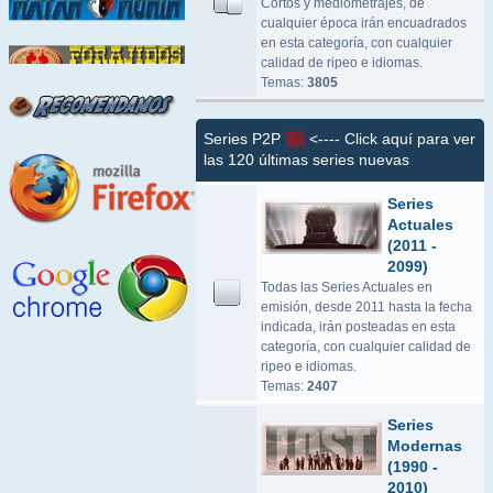
Cortos y mediometrajes, de
cualquier época irán encuadrados
en esta categoría, con cualquier
calidad de ripeo e idiomas.
Temas:
3805
Series P2P
<---- Click aquí para ver
las 120 últimas series nuevas
Series
Actuales
(2011 -
2099)
Todas las Series Actuales en
emisión, desde 2011 hasta la fecha
indicada, irán posteadas en esta
categoría, con cualquier calidad de
ripeo e idiomas.
Temas:
2407
Series
Modernas
(1990 -
2010)