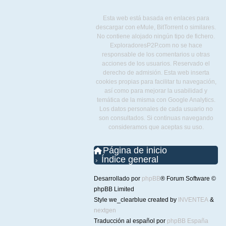
Esta web está basada en enlaces para
descargar con eMule, BitTorrent o similares.
No contiene alojado ningún tipo de fichero.
ExploradoresP2P.com no se hace
responsable de los comentarios u otras
acciones de los usuarios. Reservado el
derecho de admisión. Esta web inserta
cookies propias para facilitar tu navegación,
así como para mejorar la usabilidad y
temática de la misma con Google Analytics.
Los datos personales de cada usuario no
son consultados. Si continuas navegando
consideramos que aceptas su uso.
Página de inicio
Índice general
Desarrollado por
phpBB
® Forum Software ©
phpBB Limited
Style we_clearblue created by
INVENTEA
&
nextgen
Traducción al español por
phpBB España