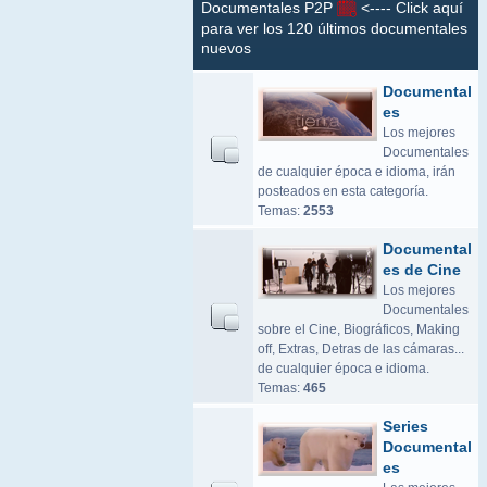
Documentales P2P
<---- Click aquí
para ver los 120 últimos documentales
nuevos
Documental
es
Los mejores
Documentales
de cualquier época e idioma, irán
posteados en esta categoría.
Temas:
2553
Documental
es de Cine
Los mejores
Documentales
sobre el Cine, Biográficos, Making
off, Extras, Detras de las cámaras...
de cualquier época e idioma.
Temas:
465
Series
Documental
es