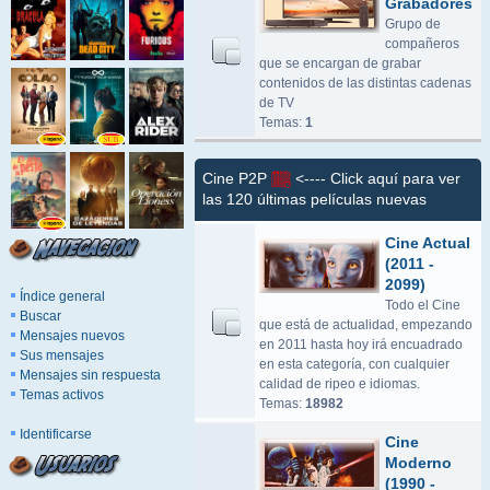
Grabadores
Grupo de
compañeros
que se encargan de grabar
contenidos de las distintas cadenas
de TV
Temas:
1
Cine P2P
<---- Click aquí para ver
las 120 últimas películas nuevas
Cine Actual
(2011 -
2099)
Índice general
Todo el Cine
Buscar
que está de actualidad, empezando
Mensajes nuevos
en 2011 hasta hoy irá encuadrado
Sus mensajes
en esta categoría, con cualquier
Mensajes sin respuesta
calidad de ripeo e idiomas.
Temas activos
Temas:
18982
Identificarse
Cine
Moderno
(1990 -