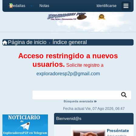
Medallas
Notas
Identificarse
Página de inicio
Índice general
Acceso restringido a nuevos
usuarios.
Solicite registro a
exploradoresp2p@gmail.com
Búsqueda avanzada
Fecha actual Vie, 07 Ago 2026, 06:47
Bienvenid@s
Preséntate