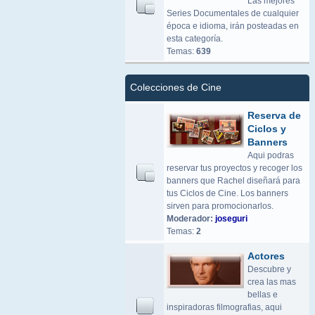
Las mejores
Series Documentales de cualquier
época e idioma, irán posteadas en
esta categoría.
Temas:
639
Colecciones de Cine
Reserva de
Ciclos y
Banners
Aqui podras
reservar tus proyectos y recoger los
banners que Rachel diseñará para
tus Ciclos de Cine. Los banners
sirven para promocionarlos.
Moderador:
joseguri
Temas:
2
Actores
Descubre y
crea las mas
bellas e
inspiradoras filmografias, aqui