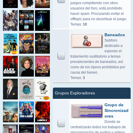
juegos compitiendo con otros
usuarios del foro, está prohibido
hacer spam. Procurando evitar el
offtopic para no desvirtuar el juego.
Temas:
10
Baneados
Subforo
dedicado a
exponer el
tratamiento sustitutorio a temas
prevalecientes de baneados, así
como de los ripeos prohibidos por
causa del baneo.
Temas:
3
Grupos Exploradores
Grupo de
Sincronizad
ores
Donde se
centralizarán todos los trabajos de
sincronización de audios y videos