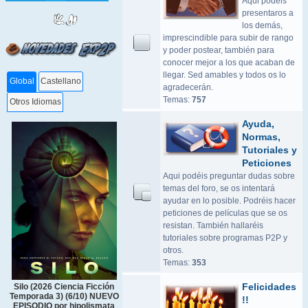
Aqui podeis
presentaros a
los demás,
imprescindible para subir de rango
y poder postear, también para
conocer mejor a los que acaban de
llegar. Sed amables y todos os lo
Global
Castellano
agradecerán.
Temas:
757
Otros Idiomas
Ayuda,
Normas,
Tutoriales y
Peticiones
Aqui podéis preguntar dudas sobre
temas del foro, se os intentará
ayudar en lo posible. Podréis hacer
peticiones de películas que se os
resistan. También hallaréis
tutoriales sobre programas P2P y
otros.
Temas:
353
Felicidades
Silo (2026 Ciencia Ficción
Temporada 3) (6/10) NUEVO
!!
EPISODIO por hipolismata