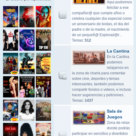
Aqui podremos
felicitar a ese
compañer@ que cumple años o
celebra cualquier dia especial como
un aniversario de bodas, el dia del
padre o de la madre, el nacimiento
de un pequeñ@ Explorad@r...
Temas:
512
La Cantina
En la Cantina
podemos
relajarnos en
la zona de charla para comentar
sobre cine, deportes y temas
interesantes, también podemos
compartir fondos o videos, e incluso
hacer sugerencias y peticiones.
Temas:
1437
Sala de
Juegos
Zona de relax
donde podrás
participar en sencillos y divertidos