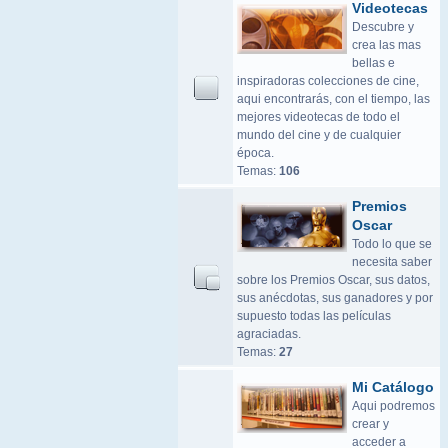
Videotecas
Descubre y
crea las mas
bellas e
inspiradoras colecciones de cine,
aqui encontrarás, con el tiempo, las
mejores videotecas de todo el
mundo del cine y de cualquier
época.
Temas:
106
Premios
Oscar
Todo lo que se
necesita saber
sobre los Premios Oscar, sus datos,
sus anécdotas, sus ganadores y por
supuesto todas las películas
agraciadas.
Temas:
27
Mi Catálogo
Aqui podremos
crear y
acceder a