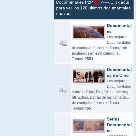
Documentales P2P
<---- Click aquí
para ver los 120 últimos documentales
nuevos
Documental
es
Los mejores
Documentales
de cualquier época e idioma, irán
posteados en esta categoría.
Temas:
2553
Documental
es de Cine
Los mejores
Documentales
sobre el Cine, Biográficos, Making
off, Extras, Detras de las cámaras...
de cualquier época e idioma.
Temas:
465
Series
Documental
es