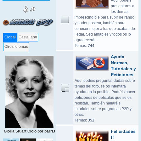
Aqui podeis
presentaros a
los demás,
imprescindible para subir de rango
y poder postear, también para
conocer mejor a los que acaban de
llegar. Sed amables y todos os lo
Global
Castellano
agradecerán.
Temas:
744
Otros Idiomas
Ayuda,
Normas,
Tutoriales y
Peticiones
Aqui podéis preguntar dudas sobre
temas del foro, se os intentará
ayudar en lo posible. Podréis hacer
peticiones de películas que se os
resistan. También hallaréis
tutoriales sobre programas P2P y
otros.
Temas:
352
Felicidades
Gloria Stuart Ciclo por barri3
!!