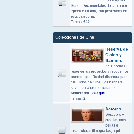
Las mejores
Series Documentales de cualquier
época e idioma, irán posteadas en
esta categoría.
Temas:
640
Colecciones de Cine
Reserva de
Ciclos y
Banners
Aqui podras
reservar tus proyectos y recoger los
banners que Rachel diseñará para
tus Ciclos de Cine. Los banners
sirven para promocionarlos.
Moderador:
joseguri
Temas:
2
Actores
Descubre y
crea las mas
bellas e
inspiradoras filmografias, aqui