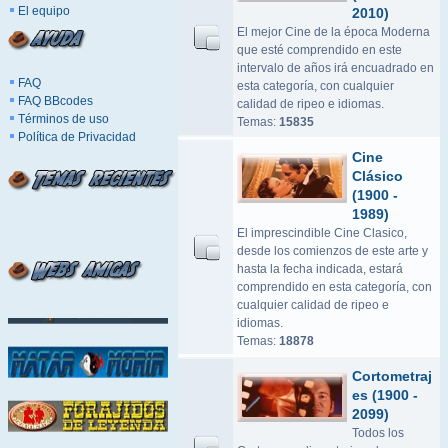
El equipo
2010)
El mejor Cine de la época Moderna
que esté comprendido en este
intervalo de años irá encuadrado en
FAQ
esta categoría, con cualquier
FAQ BBcodes
calidad de ripeo e idiomas.
Términos de uso
Temas:
15835
Política de Privacidad
Cine
Clásico
(1900 -
1989)
El imprescindible Cine Clasico,
desde los comienzos de este arte y
hasta la fecha indicada, estará
comprendido en esta categoría, con
cualquier calidad de ripeo e
idiomas.
Temas:
18878
Cortometraj
es (1900 -
2099)
Todos los