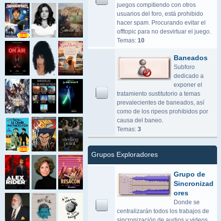
juegos compitiendo con otros
usuarios del foro, está prohibido
hacer spam. Procurando evitar el
offtopic para no desvirtuar el juego.
Temas:
10
Baneados
Subforo
dedicado a
exponer el
tratamiento sustitutorio a temas
prevalecientes de baneados, así
como de los ripeos prohibidos por
causa del baneo.
Temas:
3
Grupos Exploradores
Grupo de
Sincronizad
ores
Donde se
centralizarán todos los trabajos de
sincronización de audios y videos