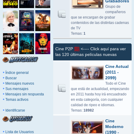
Grabadores
Grupo de
compañeros
que se encargan de grabar
contenidos de las distintas cadenas
de TV
Temas:
1
Cine P2P
<---- Click aquí para ver
las 120 últimas películas nuevas
Cine Actual
(2011 -
Índice general
2099)
Buscar
Mensajes nuevos
Todo el Cine
Sus mensajes
que está de actualidad, empezando
Mensajes sin respuesta
en 2011 hasta hoy irá encuadrado
Temas activos
en esta categoría, con cualquier
calidad de ripeo e idiomas.
Identificarse
Temas:
18982
Cine
Moderno
Lista de Usuarios
(1990 -