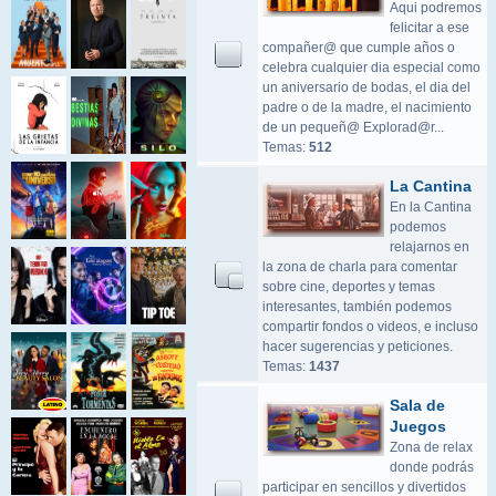
Aqui podremos
felicitar a ese
compañer@ que cumple años o
celebra cualquier dia especial como
un aniversario de bodas, el dia del
padre o de la madre, el nacimiento
de un pequeñ@ Explorad@r...
Temas:
512
La Cantina
En la Cantina
podemos
relajarnos en
la zona de charla para comentar
sobre cine, deportes y temas
interesantes, también podemos
compartir fondos o videos, e incluso
hacer sugerencias y peticiones.
Temas:
1437
Sala de
Juegos
Zona de relax
donde podrás
participar en sencillos y divertidos