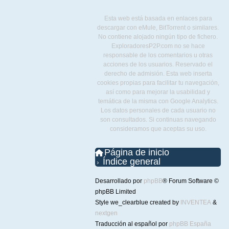
Esta web está basada en enlaces para
descargar con eMule, BitTorrent o similares.
No contiene alojado ningún tipo de fichero.
ExploradoresP2P.com no se hace
responsable de los comentarios u otras
acciones de los usuarios. Reservado el
derecho de admisión. Esta web inserta
cookies propias para facilitar tu navegación,
así como para mejorar la usabilidad y
temática de la misma con Google Analytics.
Los datos personales de cada usuario no
son consultados. Si continuas navegando
consideramos que aceptas su uso.
Página de inicio
Índice general
Desarrollado por
phpBB
® Forum Software ©
phpBB Limited
Style we_clearblue created by
INVENTEA
&
nextgen
Traducción al español por
phpBB España