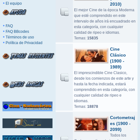
El equipo
2010)
El mejor Cine de la época Moderna
que esté comprendido en este
intervalo de años irá encuadrado en
FAQ
esta categoría, con cualquier
FAQ BBcodes
calidad de ripeo e idiomas.
Términos de uso
Temas:
15835
Política de Privacidad
Cine
Clásico
(1900 -
1989)
El imprescindible Cine Clasico,
desde los comienzos de este arte y
hasta la fecha indicada, estará
comprendido en esta categoría, con
cualquier calidad de ripeo e
idiomas.
Temas:
18878
Cortometraj
es (1900 -
2099)
Todos los