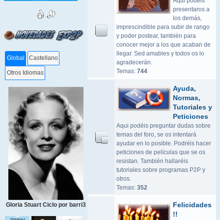
Aqui podeis
presentaros a
los demás,
imprescindible para subir de rango
y poder postear, también para
conocer mejor a los que acaban de
llegar. Sed amables y todos os lo
Global
Castellano
agradecerán.
Temas:
744
Otros Idiomas
Ayuda,
Normas,
Tutoriales y
Peticiones
Aqui podéis preguntar dudas sobre
temas del foro, se os intentará
ayudar en lo posible. Podréis hacer
peticiones de películas que se os
resistan. También hallaréis
tutoriales sobre programas P2P y
otros.
Temas:
352
Felicidades
Gloria Stuart Ciclo por barri3
!!