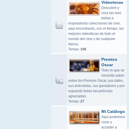
Videotecas
Descubre y
crea las mas
bellas e
inspiradoras colecciones de cine,
aqui encontrarás, con el tiempo, las
mejores videotecas de todo el
mundo del cine y de cualquier
época.
Temas:
106
Premios
Oscar
Todo lo que se
necesita saber
sobre los Premios Oscar, sus datos,
sus anécdotas, sus ganadores y por
supuesto todas las películas
agraciadas.
Temas:
27
Mi Catálogo
Aqui podremos
crear y
acceder a