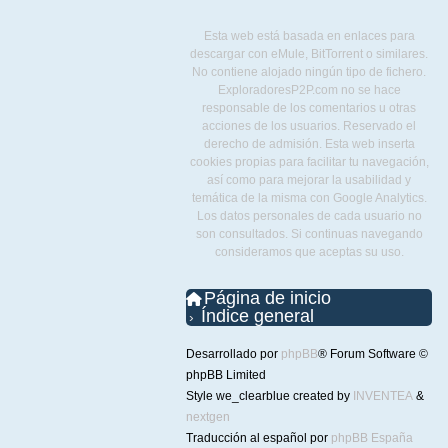
Esta web está basada en enlaces para
descargar con eMule, BitTorrent o similares.
No contiene alojado ningún tipo de fichero.
ExploradoresP2P.com no se hace
responsable de los comentarios u otras
acciones de los usuarios. Reservado el
derecho de admisión. Esta web inserta
cookies propias para facilitar tu navegación,
así como para mejorar la usabilidad y
temática de la misma con Google Analytics.
Los datos personales de cada usuario no
son consultados. Si continuas navegando
consideramos que aceptas su uso.
Página de inicio
Índice general
Desarrollado por
phpBB
® Forum Software ©
phpBB Limited
Style we_clearblue created by
INVENTEA
&
nextgen
Traducción al español por
phpBB España