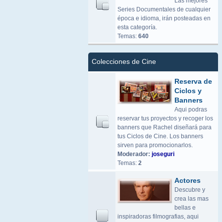
Las mejores
Series Documentales de cualquier
época e idioma, irán posteadas en
esta categoría.
Temas:
640
Colecciones de Cine
Reserva de
Ciclos y
Banners
Aqui podras
reservar tus proyectos y recoger los
banners que Rachel diseñará para
tus Ciclos de Cine. Los banners
sirven para promocionarlos.
Moderador:
joseguri
Temas:
2
Actores
Descubre y
crea las mas
bellas e
inspiradoras filmografias, aqui