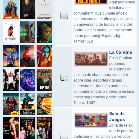
Aqui podremos
felicitar a ese
compañer@ que cumple años o
celebra cualquier dia especial como
un aniversario de bodas, el dia del
padre o de la madre, el nacimiento
de un pequeñ@ Explorad@r...
Temas:
512
La Cantina
En la Cantina
podemos
relajarnos en
la zona de charla para comentar
sobre cine, deportes y temas
interesantes, también podemos
compartir fondos o videos, e incluso
hacer sugerencias y peticiones.
Temas:
1437
Sala de
Juegos
Zona de relax
donde podrás
participar en sencillos y divertidos