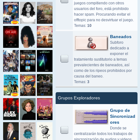
juegos compitiendo con otros
usuarios del foro, está prohibido
hacer spam. Procurando evitar el
offtopic para no desvirtuar el juego.
Temas:
10
Baneados
Subforo
dedicado a
exponer el
tratamiento sustitutorio a temas
prevalecientes de baneados, así
como de los ripeos prohibidos por
causa del baneo.
Temas:
3
Grupos Exploradores
Grupo de
Sincronizad
ores
Donde se
centralizarán todos los trabajos de
sincronización de audios y videos