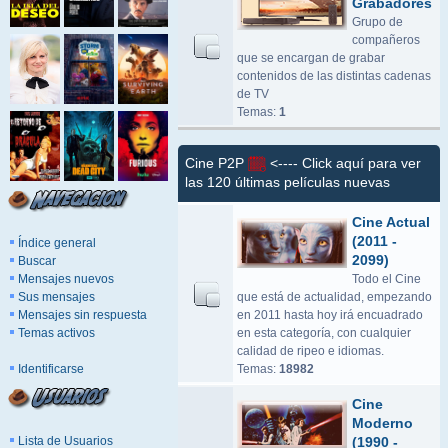
Grabadores
Grupo de
compañeros
que se encargan de grabar
contenidos de las distintas cadenas
de TV
Temas:
1
Cine P2P
<---- Click aquí para ver
las 120 últimas películas nuevas
Cine Actual
(2011 -
Índice general
2099)
Buscar
Mensajes nuevos
Todo el Cine
Sus mensajes
que está de actualidad, empezando
Mensajes sin respuesta
en 2011 hasta hoy irá encuadrado
Temas activos
en esta categoría, con cualquier
calidad de ripeo e idiomas.
Identificarse
Temas:
18982
Cine
Moderno
Lista de Usuarios
(1990 -