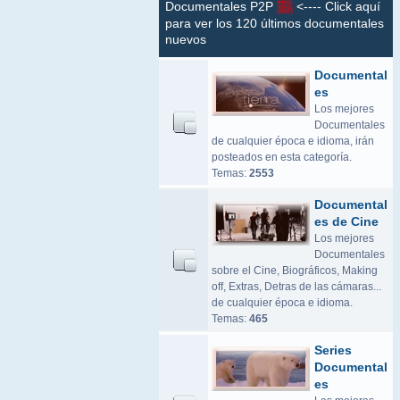
Documentales P2P
<---- Click aquí
para ver los 120 últimos documentales
nuevos
Documental
es
Los mejores
Documentales
de cualquier época e idioma, irán
posteados en esta categoría.
Temas:
2553
Documental
es de Cine
Los mejores
Documentales
sobre el Cine, Biográficos, Making
off, Extras, Detras de las cámaras...
de cualquier época e idioma.
Temas:
465
Series
Documental
es