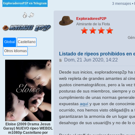
3 mensajes •
ExploradoresP2P
Almirante de la Flota
Gén
Global
Castellano
Otros Idiomas
Listado de ripeos prohibidos en
Mensaje
Dom, 21 Jun 2020, 14:22
Desde sus inicios, exploradoresp2p ha
web repleta de grandes amantes al cine
gustos cinematográficos, pero a la vez 
posturas de sus miembros, siempre y c
cumplimiento de unas normas generale
expuestas
aquí
y que son de conocimien
ocurrido, nos hemos visto obligad@s a
garantizaran la armonía de un lugar que 
desahogo de sus usuari@s y no de lo co
Eloïse (2009 Drama Jesus
Garay) NUEVO ripeo WEBDL
m1080p Castellano por