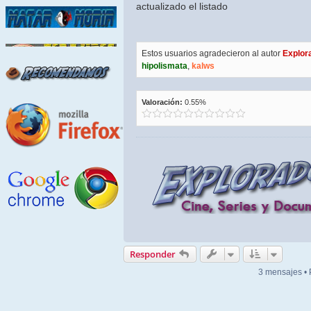
actualizado el listado
Estos usuarios agradecieron al autor
Explor
hipolismata
,
kalws
Valoración:
0.55%
Responder
3 mensajes •