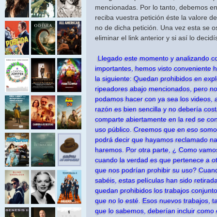
mencionadas. Por lo tanto, debemos e
reciba vuestra petición éste la valore 
no de dicha petición. Una vez esta se 
eliminar el link anterior y si así lo decid
Llegado este momento y analizando c
importantes, hemos visto conveniente h
la siguiente: Quedan prohibidos en expl
ripeadores abajo mencionados, pero no
podamos hacer con ya sea los videos, au
razón es bien sencilla y no debería cost
comparte abiertamente en la red se co
uso público. Creemos que en eso somo
podrá decir que hayamos reclamado na
haremos. Por otra parte, ¿ Como vamos
cuando la verdad es que pertenece a otr
que nos podrían prohibir su uso? Cuan
sabéis, estas películas han sido retir
quedan prohibidos los trabajos conjunt
que no lo esté. Esos nuevos trabajos, 
que lo sabemos, deberían incluir como 