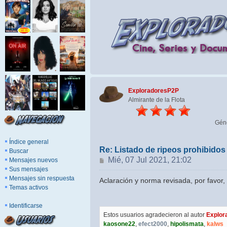
ExploradoresP2P
Almirante de la Flota
Gén
Índice general
Re: Listado de ripeos prohibido
Buscar
Mensaje
Mié, 07 Jul 2021, 21:02
Mensajes nuevos
Sus mensajes
Mensajes sin respuesta
Aclaración y norma revisada, por favor, 
Temas activos
Identificarse
Estos usuarios agradecieron al autor
Explor
kaosone22
,
efect2000
,
hipolismata
,
kalws