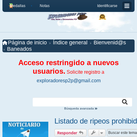
Medallas
Notas
Identificarse
Página de inicio
Índice general
Bienvenid@s
Baneados
Acceso restringido a nuevos
usuarios.
Solicite registro a
exploradoresp2p@gmail.com
Búsqueda avanzada
Listado de ripeos prohib
Responder