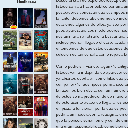
Desde el staff de exploradoresp2p que
hipolismata
listado se va a hacer público por una ún
posteadores conozcan que sus ripeos n
lo tanto, debemos abstenernos de incl
ocasiones algunos de ellos, ya sea por l
pues aparezcan. Los moderadores nos a
nos animaran a retirarlo, a buscar una 
incluso podrían llegado el caso, ayuda
entendemos de que estas ocasiones deb
solución es tan sencilla como repasarla 
Como podréis ir viendo, algun@s anti
listado, van a ir dejando de aparecer c
ya abiertos quedaran como hilos que p
compañer@s. Sus ripeos permaneceren
la razón es bien obvia, son un número s
de estos se irá produciendo de manera
de este asunto acaba de llegar a los u
empieza a funcionar, por lo que os pe
pedir a un moderador la reasignación d
que lo penséis seriamente y con deteni
una gran responsabilidad, como bien q