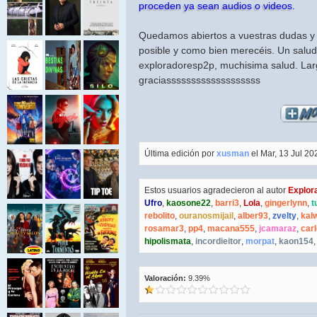
proceden ya sean audios o videos.
Quedamos abiertos a vuestras dudas y
posible y como bien merecéis. Un saludo
exploradoresp2p, muchisima salud. Lar
graciasssssssssssssssssss
Última edición por
xusman
el Mar, 13 Jul 202
Estos usuarios agradecieron al autor
Explor
Ufro
,
kaosone22
,
barri3
,
Lola
,
gingerlynn
,
t
rebolito
,
ouranosmijail
,
alber93
,
zvelty
,
kal
rosamar3
,
pp4
,
macana555
,
jcamaraz
,
car
hipolismata
,
incordieitor
,
morpat
,
kaon154
Valoración:
9.39%