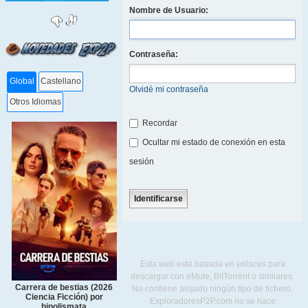
Nombre de Usuario:
Contraseña:
Global
Castellano
Olvidé mi contraseña
Otros Idiomas
Recordar
Ocultar mi estado de conexión en esta
sesión
Esta web está basada en enlaces para
descargar con eMule, BitTorrent o similares.
Carrera de bestias (2026
No contiene alojado ningún tipo de fichero.
Ciencia Ficción) por
ExploradoresP2P.com no se hace
hipolismata