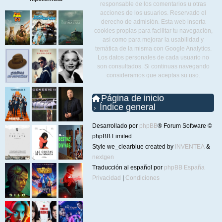
responsable de los comentarios u otras
acciones de los usuarios. Reservado el
derecho de admisión. Esta web inserta
cookies propias para facilitar tu navegación,
así como para mejorar la usabilidad y
temática de la misma con Google Analytics.
Los datos personales de cada usuario no
son consultados. Si continuas navegando
consideramos que aceptas su uso.
Página de inicio
Índice general
Desarrollado por
phpBB
® Forum Software ©
phpBB Limited
Style we_clearblue created by
INVENTEA
&
nextgen
Traducción al español por
phpBB España
Privacidad
|
Condiciones