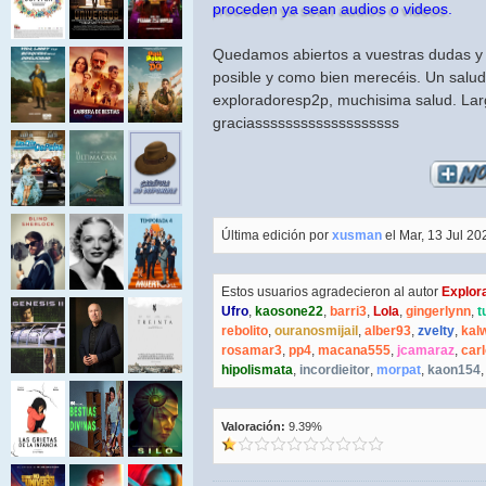
proceden ya sean audios o videos.
Quedamos abiertos a vuestras dudas y
posible y como bien merecéis. Un saludo
exploradoresp2p, muchisima salud. Lar
graciasssssssssssssssssss
Última edición por
xusman
el Mar, 13 Jul 202
Estos usuarios agradecieron al autor
Explor
Ufro
,
kaosone22
,
barri3
,
Lola
,
gingerlynn
,
t
rebolito
,
ouranosmijail
,
alber93
,
zvelty
,
kal
rosamar3
,
pp4
,
macana555
,
jcamaraz
,
car
hipolismata
,
incordieitor
,
morpat
,
kaon154
Valoración:
9.39%