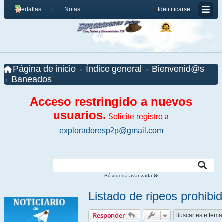
Medallas
Notas
Identificarse
Página de inicio
Índice general
Bienvenid@s
Baneados
Acceso restringido a nuevos
usuarios.
Solicite registro a
exploradoresp2p@gmail.com
Búsqueda avanzada
Listado de ripeos prohib
Responder