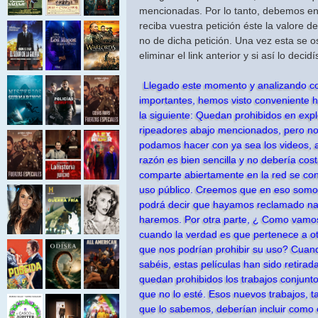
mencionadas. Por lo tanto, debemos e
reciba vuestra petición éste la valore 
no de dicha petición. Una vez esta se 
eliminar el link anterior y si así lo decid
Llegado este momento y analizando c
importantes, hemos visto conveniente h
la siguiente: Quedan prohibidos en expl
ripeadores abajo mencionados, pero no
podamos hacer con ya sea los videos, au
razón es bien sencilla y no debería cost
comparte abiertamente en la red se co
uso público. Creemos que en eso somo
podrá decir que hayamos reclamado na
haremos. Por otra parte, ¿ Como vamos
cuando la verdad es que pertenece a otr
que nos podrían prohibir su uso? Cuan
sabéis, estas películas han sido retir
quedan prohibidos los trabajos conjunt
que no lo esté. Esos nuevos trabajos, 
que lo sabemos, deberían incluir como 