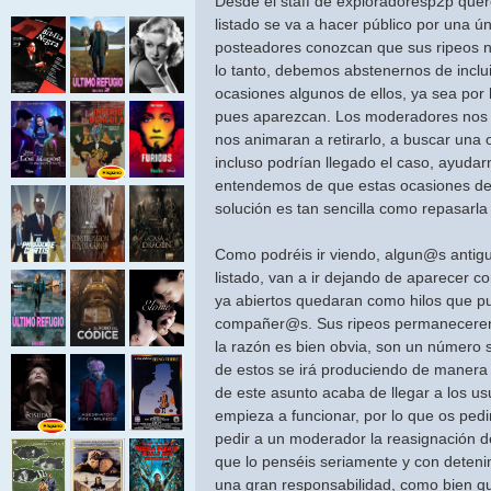
Desde el staff de exploradoresp2p que
listado se va a hacer público por una ún
posteadores conozcan que sus ripeos n
lo tanto, debemos abstenernos de incl
ocasiones algunos de ellos, ya sea por l
pues aparezcan. Los moderadores nos a
nos animaran a retirarlo, a buscar una 
incluso podrían llegado el caso, ayuda
entendemos de que estas ocasiones deb
solución es tan sencilla como repasarla 
Como podréis ir viendo, algun@s anti
listado, van a ir dejando de aparecer c
ya abiertos quedaran como hilos que p
compañer@s. Sus ripeos permaneceren
la razón es bien obvia, son un número s
de estos se irá produciendo de manera
de este asunto acaba de llegar a los u
empieza a funcionar, por lo que os pe
pedir a un moderador la reasignación d
que lo penséis seriamente y con deteni
una gran responsabilidad, como bien q