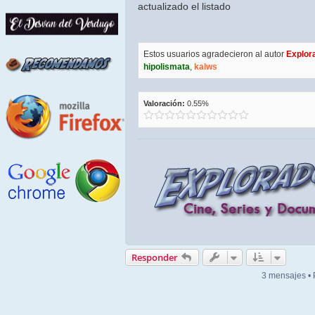
actualizado el listado
Estos usuarios agradecieron al autor
Explor
hipolismata
,
kalws
Valoración:
0.55%
Responder
3 mensajes •