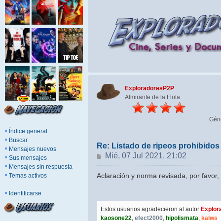
ExploradoresP2P
Almirante de la Flota
Gén
Índice general
Buscar
Re: Listado de ripeos prohibido
Mensajes nuevos
Mensaje
Mié, 07 Jul 2021, 21:02
Sus mensajes
Mensajes sin respuesta
Aclaración y norma revisada, por favor, 
Temas activos
Identificarse
Estos usuarios agradecieron al autor
Explor
kaosone22
,
efect2000
,
hipolismata
,
kalws