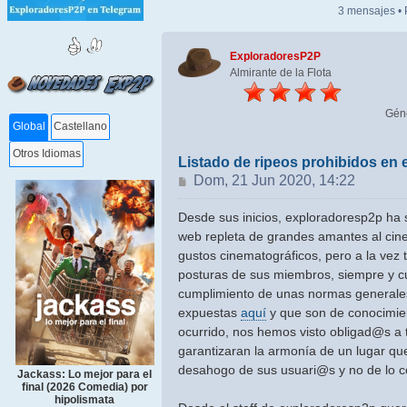
3 mensajes •
ExploradoresP2P
Almirante de la Flota
Gén
Global
Castellano
Otros Idiomas
Listado de ripeos prohibidos en
Mensaje
Dom, 21 Jun 2020, 14:22
Desde sus inicios, exploradoresp2p ha
web repleta de grandes amantes al cine
gustos cinematográficos, pero a la vez 
posturas de sus miembros, siempre y c
cumplimiento de unas normas generale
expuestas
aquí
y que son de conocimien
ocurrido, nos hemos visto obligad@s a
garantizaran la armonía de un lugar que 
desahogo de sus usuari@s y no de lo co
Jackass: Lo mejor para el
final (2026 Comedia) por
hipolismata