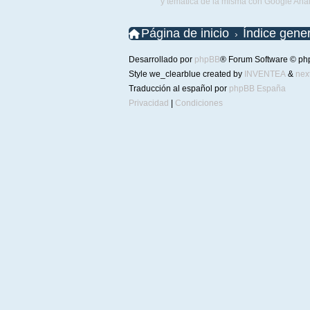
y temática de la misma con Google Anal
Página de inicio
Índice gener
Desarrollado por
phpBB
® Forum Software © ph
Style we_clearblue created by
INVENTEA
&
nex
Traducción al español por
phpBB España
Privacidad
|
Condiciones