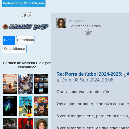
desquicio
Explorador en activo
Global
Castellano
Otros Idiomas
Carmen de Mairena Ciclo por
kaosone22
Re: Porra de fútbol 2024-2025: ¿
Mensaje
Dom, 08 Sep 2024, 23:08
Gracias por vuestra atención.
Voy a intentar poner el archivo con un e
A ver si tengo suerte, pero, en principi
A ver si tengo suerte, es que estoy pa