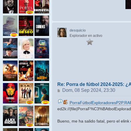
desquicio
Explorador en activo
Re: Porra de fútbol 2024-2025: ¿
Mensaje
Dom, 08 Sep 2024, 23:30
PorraFútbolExploradoresP2P.RA
ed2k://|file|PorraF%C3%BAtbolExp
Bueno, me ha salido fatal, pero el elink 