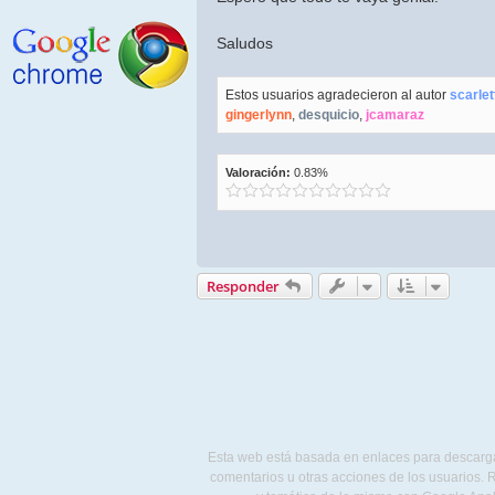
Saludos
Estos usuarios agradecieron al autor
scarlet
gingerlynn
,
desquicio
,
jcamaraz
Valoración:
0.83%
Responder
Esta web está basada en enlaces para descargar
comentarios u otras acciones de los usuarios. R