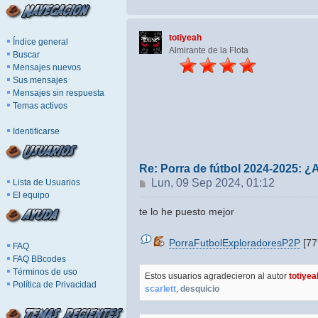
totiyeah
Índice general
Almirante de la Flota
Buscar
Mensajes nuevos
Sus mensajes
Mensajes sin respuesta
Temas activos
Identificarse
Re: Porra de fútbol 2024-2025: ¿
Mensaje
Lun, 09 Sep 2024, 01:12
Lista de Usuarios
El equipo
te lo he puesto mejor
PorraFutbolExploradoresP2P
[77
FAQ
FAQ BBcodes
Términos de uso
Estos usuarios agradecieron al autor
totiyea
Política de Privacidad
scarlett
,
desquicio