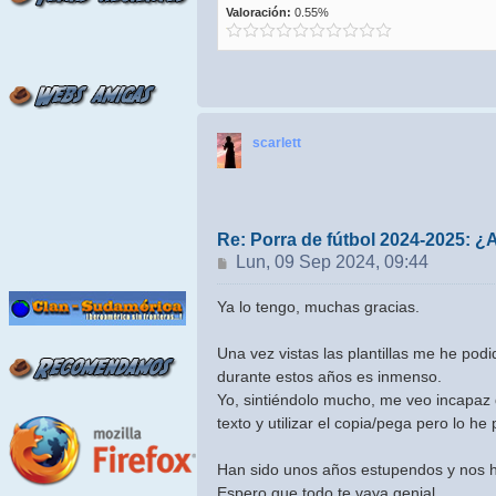
Valoración:
0.55%
scarlett
Re: Porra de fútbol 2024-2025: ¿
Mensaje
Lun, 09 Sep 2024, 09:44
Ya lo tengo, muchas gracias.
Una vez vistas las plantillas me he pod
durante estos años es inmenso.
Yo, sintiéndolo mucho, me veo incapaz 
texto y utilizar el copia/pega pero lo h
Han sido unos años estupendos y nos ha
Espero que todo te vaya genial.