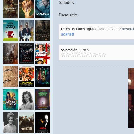
Saludos.
Desquicio.
Estos usuarios agradecieron al autor
desqui
scarlett
Valoración:
0.28%