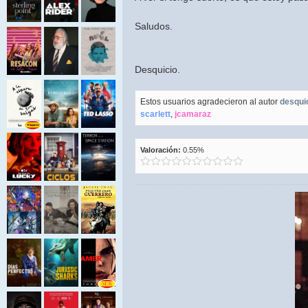
Saludos.
Desquicio.
Estos usuarios agradecieron al autor
desqui
scarlett
,
jcamaraz
Valoración:
0.55%