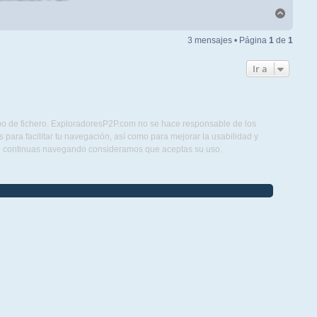
Arriba
3 mensajes • Página
1
de
1
Ir a
ipo de fichero. ExploradoresP2P.com no se hace responsable de los
para facilitar tu navegación, así como para mejorar la usabilidad y
Si continuas navegando consideramos que aceptas su uso.