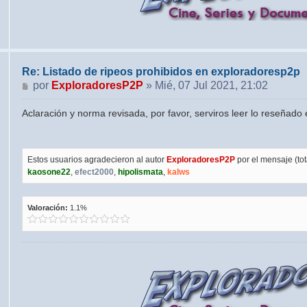
Re: Listado de ripeos prohibidos en exploradoresp2p
Mensaje
por
ExploradoresP2P
»
Mié, 07 Jul 2021, 21:02
Aclaración y norma revisada, por favor, serviros leer lo reseñado 
Estos usuarios agradecieron al autor
ExploradoresP2P
por el mensaje (tota
kaosone22
,
efect2000
,
hipolismata
,
kalws
Valoración:
1.1%