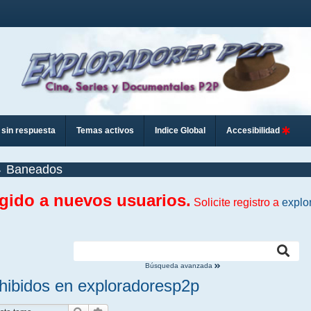
sin respuesta
Temas activos
Indice Global
Accesibilidad
Baneados
ngido a nuevos usuarios.
Solicite registro a
explo
Búsqueda avanzada
ohibidos en exploradoresp2p