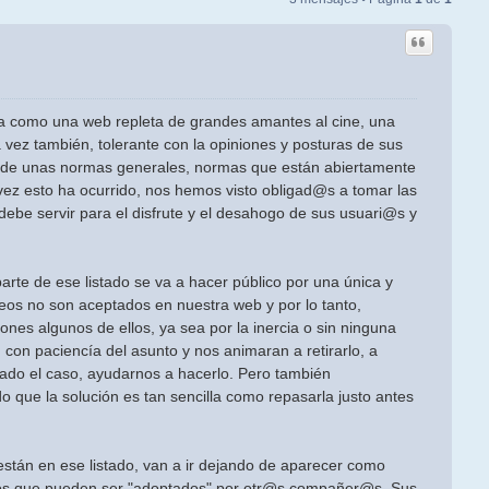
da como una web repleta de grandes amantes al cine, una
 vez también, tolerante con la opiniones y posturas de sus
 de unas normas generales, normas que están abiertamente
ez esto ha ocurrido, nos hemos visto obligad@s a tomar las
ebe servir para el disfrute y el desahogo de sus usuari@s y
rte de ese listado se va a hacer público por una única y
eos no son aceptados en nuestra web y por lo tanto,
s algunos de ellos, ya sea por la inercia o sin ninguna
con paciencía del asunto y nos animaran a retirarlo, a
gado el caso, ayudarnos a hacerlo. Pero también
que la solución es tan sencilla como repasarla justo antes
tán en ese listado, van a ir dejando de aparecer como
ilos que pueden ser "adoptados" por otr@s compañer@s. Sus