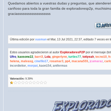
Quedamos abiertos a vuestras dudas y preguntas, que atenderem
cariñoso para toda la gran familia de exploradoresp2p, muchisim
graciasssssssssssssssssss
Última edición por
xusman
el Mar, 13 Jul 2021, 22:37, editado 7 veces en to
Estos usuarios agradecieron al autor
ExploradoresP2P
por el mensaje (tot
Ufro
,
kaosone22
,
barri3
,
Lola
,
gingerlynn
,
turtles77
,
totiyeah
,
tecno10
,
f
helena
,
malvasg
,
cinefilo17
,
rosamar3
,
pp4
,
macana555
,
jcamaraz
,
carl
incordieitor
,
morpat
,
kaon154
,
antfermas
Valoración:
9.39%