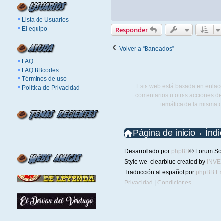
Lista de Usuarios
El equipo
Responder
Volver a “Baneados”
FAQ
FAQ BBcodes
Términos de uso
Esta web está basada en enlace
Política de Privacidad
comentarios u otras acciones de
temática de la misma 
Página de inicio
Índ
Desarrollado por
phpBB
® Forum So
Style we_clearblue created by
INV
Traducción al español por
phpBB E
Privacidad
|
Condiciones