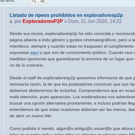
Buscar
Búsqueda avanzada
Listado de ripeos prohibidos en exploradoresp2p
Mensaje
por
ExploradoresP2P
»
Dom, 21 Jun 2020, 14:22
Desde sus inicios, exploradoresp2p ha sido conocida y reconoci
página abierta a todo género y gustos cinematográficos, pero a la
miembros, siempre y cuando estas no traspasen el cumplimiento
expuestas
aquí
y que son de conocimiento público. Cuando rara v
medidas oportunas que garantizaran la armonía de un lugar que d
no de lo contrario.
Desde el staff de exploradoresp2p queremos informaros de que pa
necesaría razón, la de que los posteadores conozcan que sus rip
debemos abstenernos de incluirlos. Comprendemos que en ocasione
mala intención, pues aparezcan. Los moderadores nos advertiran 
buscar una opción alternativa prontamente, e incluso podrían lle
entendemos de que estas ocasiones deberian ser las menos, dado 
de abrir un nuevo hilo.
Como podréis ir viendo, algun@s antigu@s usuari@s que ahora es
tales en nuestra web y estos hilos ya abiertos quedaran como h