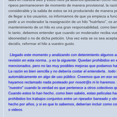
ripeos permaneceren de momento de manera provisional, la razó
considerable y la salida de estos se irá produciendo de manera 
de llegar a los usuarios, os informamos de que ya empieza a fun
pedir a un moderador la reasignación de un hilo "huérfano", os 
mantenimiento de un hilo es una gran responsabilidad, como bie
lo tanto, debemos entender que cuando un moderador reciba vuest
ideoneidad o no de dicha petición. Una vez esta se os sea aceptada
decidís, reformar el hilo a vuestro gusto.
Llegado este momento y analizando con detenimiento algunos a
revisión en esta norma...y es la siguiente: Quedan prohibidos en 
mencionados, pero no las muy posibles mejoras que podamos hacer
La razón es bien sencilla y no debería costar el entenderla.. tod
automáticamente en algo de uso público. Creemos que en eso s
hayamos reclamado nada posteado por nosotr@s ni lo haremos. 
"nuestro" cuando la verdad es que pertenece a otros colectivos q
Cuando estos lo han hecho, como bien sabéis, estas películas h
prohibidos los trabajos conjuntos entre un ripeador baneado y ot
hecho por años, y si es que lo sabemos, deberían incluir como c
o videos.