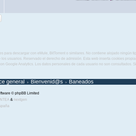
s para descargar con eMule, BitTorrent o similares. No contiene alojado ningún t
 los usuarios. Reservado el derecho de admisión. Esta web inserta cookies propias 
con Google Analytics. Los datos personales de cada usuario no son consultados. 
ice general
Bienvenid@s
Baneados
ftware © phpBB Limited
ENTEA
&
nextgen
spaña