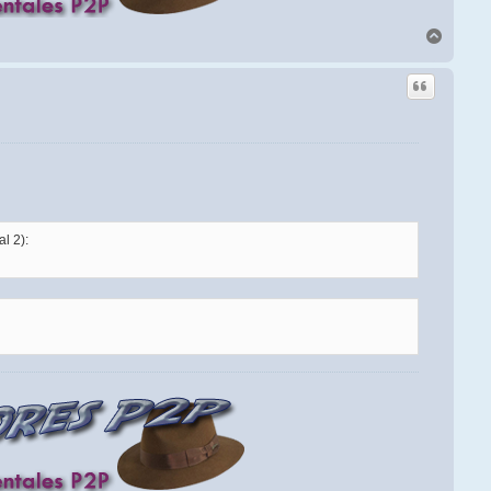
Arriba
l 2):