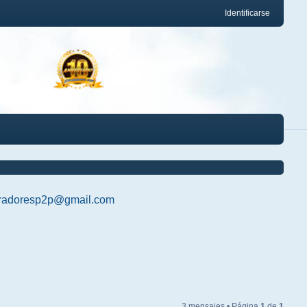
Identificarse
radoresp2p@gmail.com
3 mensajes • Página
1
de
1