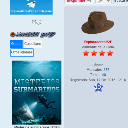
Responder
ExploradoresP2P
Global
Castellano
Almirante de la Flota
Otros Idiomas
Género:
Mensajes:
237
Temas:
40
Registrado:
Sab, 17 Oct 2015, 12:16
10
Misterios submarinos (2025