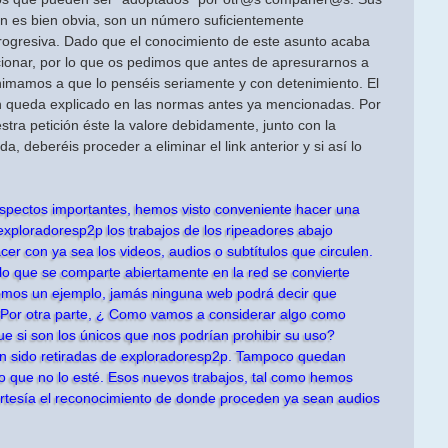
n es bien obvia, son un número suficientemente
progresiva. Dado que el conocimiento de este asunto acaba
cionar, por lo que os pedimos que antes de apresurarnos a
animamos a que lo penséis seriamente y con detenimiento. El
n queda explicado en las normas antes ya mencionadas. Por
ra petición éste la valore debidamente, junto con la
, deberéis proceder a eliminar el link anterior y si así lo
spectos importantes, hemos visto conveniente hacer una
exploradoresp2p los trabajos de los ripeadores abajo
 con ya sea los videos, audios o subtítulos que circulen.
o lo que se comparte abiertamente en la red se convierte
omos un ejemplo, jamás ninguna web podrá decir que
Por otra parte, ¿ Como vamos a considerar algo como
ue si son los únicos que nos podrían prohibir su uso?
an sido retiradas de exploradoresp2p. Tampoco quedan
ro que no lo esté. Esos nuevos trabajos, tal como hemos
ortesía el reconocimiento de donde proceden ya sean audios