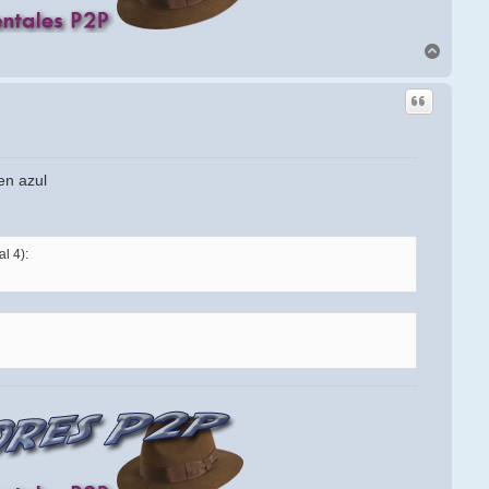
Arriba
en azul
l 4):