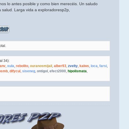
os lo antes posible y como bien merecéis. Un saludo
a salud. Larga vida a exploradoresp2p,
tal.
al 34):
ranv
,
xula
,
rebolito
,
ouranosmijail
,
alber93
,
zvelty
,
kalws
,
loca
,
farsi
,
osmb
,
difycul
,
siseneg
,
ontigol
,
efect2000
,
hipolismata
,