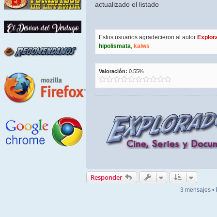
actualizado el listado
Estos usuarios agradecieron al autor
Explor
hipolismata
,
kalws
Valoración:
0.55%
Responder
3 mensajes •