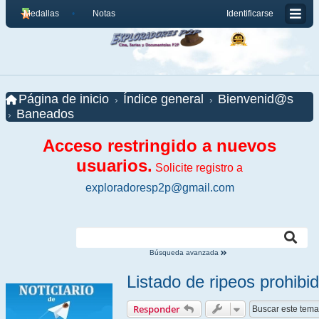
Medallas
Notas
Identificarse
Página de inicio
Índice general
Bienvenid@s
Baneados
Acceso restringido a nuevos
usuarios.
Solicite registro a
exploradoresp2p@gmail.com
Búsqueda avanzada
Listado de ripeos prohib
Responder