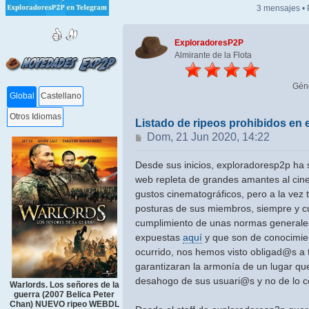
3 mensajes •
ExploradoresP2P
Almirante de la Flota
Gén
Global
Castellano
Otros Idiomas
Listado de ripeos prohibidos en
Mensaje
Dom, 21 Jun 2020, 14:22
Desde sus inicios, exploradoresp2p ha
web repleta de grandes amantes al cine
gustos cinematográficos, pero a la vez 
posturas de sus miembros, siempre y c
cumplimiento de unas normas generale
expuestas
aquí
y que son de conocimien
ocurrido, nos hemos visto obligad@s a
garantizaran la armonía de un lugar que 
desahogo de sus usuari@s y no de lo co
Warlords. Los señores de la
guerra (2007 Belica Peter
Chan) NUEVO ripeo WEBDL