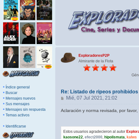
ExploradoresP2P
Almirante de la Flota
Gén
Índice general
Re: Listado de ripeos prohibido
Buscar
Mensaje
Mié, 07 Jul 2021, 21:02
Mensajes nuevos
Sus mensajes
Mensajes sin respuesta
Aclaración y norma revisada, por favor, 
Temas activos
Identificarse
Estos usuarios agradecieron al autor
Explor
kaosone22
,
efect2000
,
hipolismata
,
kalws