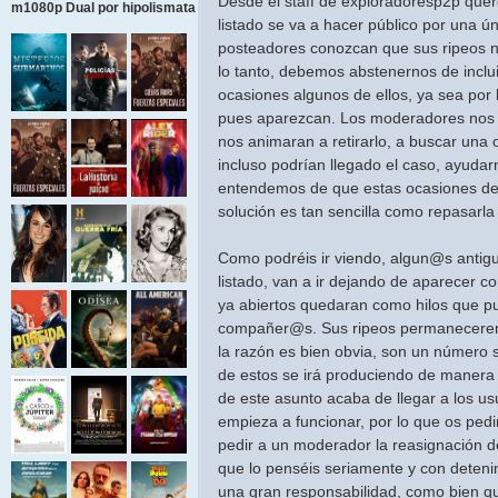
Desde el staff de exploradoresp2p que
m1080p Dual por hipolismata
listado se va a hacer público por una ún
posteadores conozcan que sus ripeos n
lo tanto, debemos abstenernos de incl
ocasiones algunos de ellos, ya sea por l
pues aparezcan. Los moderadores nos a
nos animaran a retirarlo, a buscar una 
incluso podrían llegado el caso, ayuda
entendemos de que estas ocasiones deb
solución es tan sencilla como repasarla 
Como podréis ir viendo, algun@s anti
listado, van a ir dejando de aparecer c
ya abiertos quedaran como hilos que p
compañer@s. Sus ripeos permaneceren
la razón es bien obvia, son un número s
de estos se irá produciendo de manera
de este asunto acaba de llegar a los u
empieza a funcionar, por lo que os pe
pedir a un moderador la reasignación d
que lo penséis seriamente y con deteni
una gran responsabilidad, como bien q