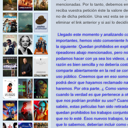
mencionadas. Por lo tanto, debemos e
reciba vuestra petición éste la valore 
no de dicha petición. Una vez esta se 
eliminar el link anterior y si así lo decid
Llegado este momento y analizando c
importantes, hemos visto conveniente h
la siguiente: Quedan prohibidos en expl
ripeadores abajo mencionados, pero no
podamos hacer con ya sea los videos, au
razón es bien sencilla y no debería cost
comparte abiertamente en la red se co
uso público. Creemos que en eso somo
podrá decir que hayamos reclamado na
haremos. Por otra parte, ¿ Como vamos
cuando la verdad es que pertenece a otr
que nos podrían prohibir su uso? Cuan
sabéis, estas películas han sido retir
quedan prohibidos los trabajos conjunt
que no lo esté. Esos nuevos trabajos, 
que lo sabemos, deberían incluir como 