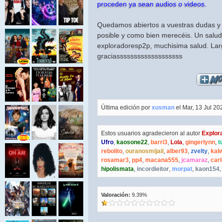
proceden ya sean audios o videos.
Quedamos abiertos a vuestras dudas y
posible y como bien merecéis. Un saludo
exploradoresp2p, muchisima salud. Lar
graciasssssssssssssssssss
Última edición por
xusman
el Mar, 13 Jul 202
Estos usuarios agradecieron al autor
Explor
Ufro
,
kaosone22
,
barri3
,
Lola
,
gingerlynn
,
t
rebolito
,
ouranosmijail
,
alber93
,
zvelty
,
kal
rosamar3
,
pp4
,
macana555
,
jcamaraz
,
car
hipolismata
,
incordieitor
,
morpat
,
kaon154
Valoración:
9.39%