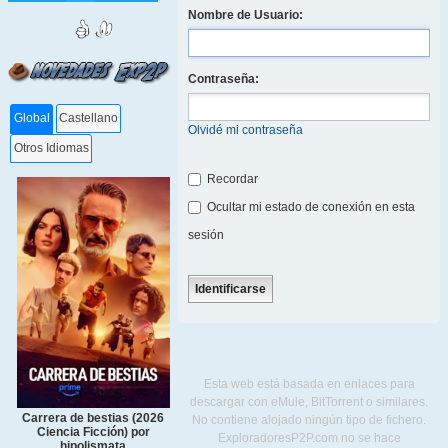
Nombre de Usuario:
Contraseña:
Global
Castellano
Olvidé mi contraseña
Otros Idiomas
Recordar
Ocultar mi estado de conexión en esta
sesión
Esta web está basada en enlaces para
descargar con eMule, BitTorrent o similares.
Carrera de bestias (2026
No contiene alojado ningún tipo de fichero.
Ciencia Ficción) por
ExploradoresP2P.com no se hace
hipolismata