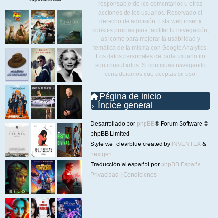
responsable de los comentarios u otras
acciones de los usuarios. Reservado el
derecho de admisión. Esta web inserta
cookies propias para facilitar tu navegación,
así como para mejorar la usabilidad y
temática de la misma con Google Analytics.
Los datos personales de cada usuario no
son consultados. Si continuas navegando
consideramos que aceptas su uso.
Página de inicio
Índice general
Desarrollado por
phpBB
® Forum Software ©
phpBB Limited
Style we_clearblue created by
INVENTEA
&
nextgen
Traducción al español por
phpBB España
Privacidad
|
Condiciones